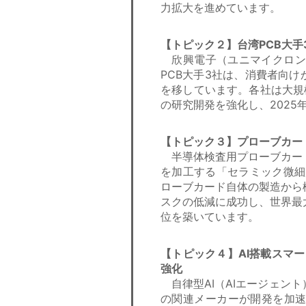
力拡大を進めています。
【トピック２】台湾PCB大手
欣興電子（ユニマイクロン
PCB大手3社は、消費者向け
を移しています。各社は大規
の研究開発を強化し、202
【トピック３】プローブカー
半導体検査用プローブカー
を加工する「セラミック微細
ローブカード自体の製造から
スクの低減に成功し、世界最
位を築いています。
【トピック４】AI搭載スマ
強化
自律型AI（AIエージェン
の関連メーカーが開発を加