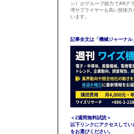
ン）がグループ総力でARグ
湾サプライヤーも高い技術力
います。
記事全文は「機械ジャーナル
＜2週間無料試読＞
以下リンクにアクセスしてい
をお選びください。