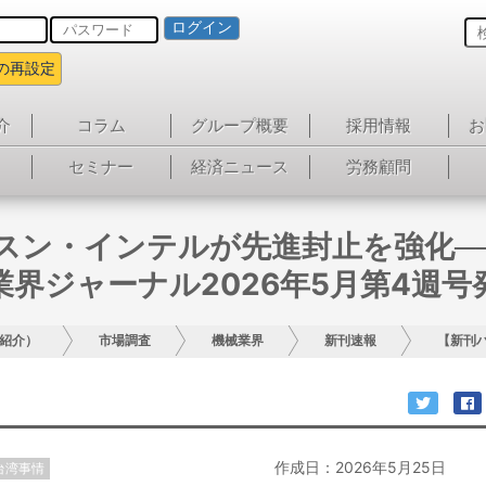
ログイン
の再設定
介
コラム
グループ概要
採用情報
お
セミナー
経済ニュース
労務顧問
ムスン・インテルが先進封止を強化─
業界ジャーナル2026年5月第4週号
紹介）
市場調査
機械業界
新刊速報
【新刊
作成日：2026年5月25日
台湾事情