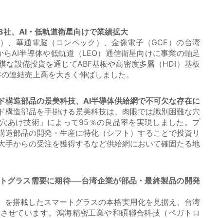
3社、AI・低軌道衛星向けで業績拡大
）、華通電脳（コンペック）、金像電子（GCE）の台湾
からAI半導体や低軌道（LEO）通信衛星向けに事業の軸足
模な設備投資を通じてABF基板や高密度多層（HDI）基板
5年の連結売上高を大きく伸ばしました。
ド構造部品の景美科技、AI半導体供給網で不可欠な存在に
ド構造部品を手掛ける景美科技は、肉眼では識別困難な穴
穴あけ技術」によって95％の良品率を実現しました。プ
構造部品の開発・生産に特化（シフト）することで投資リ
大手からの受注を獲得するなど供給網において確固たる地
ートグラス需要に期待──台湾企業が部品・最終製品の開発
ト）を搭載したスマートグラスの本格実用化を見据え、台湾
速させています。鴻海精密工業や和碩聯合科技（ペガトロ