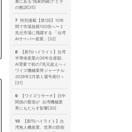
裏にある“国家的賭け”とそ
の教訓[35]
7
特別連載【第1回】10年
間で市場規模100倍へ〜２
兆元市場に飛躍する 「台湾
AIサーバー産業」[32]
8
【新刊ハイライト】台湾
半導体産業の26年生産額、
AI需要で初の7兆元超えへ＜
ワイズ機械業界ジャーナル
2026年2月第１週号発行＞
[31]
9
【ワイズリサーチ】日中
関係の緊張が 台湾機械業
界にもたらす影響[30]
10
【新刊ハイライト】台
湾無人機産業、世界の防衛