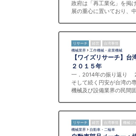
政府は「再工業化」を掲
展の重心に置いており、中
リサーチ
経営
台湾事情
機械業界
工作機械・産業機械
【ワイズリサーチ】台
２０１５年
一．2014年の振り返り
そして続く円安が台湾の
機械及び設備業界の民間固
リサーチ
経営
台湾事情
機械ジ
機械業界
自動車・二輪車