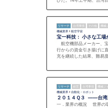
びた。14年上半期、台湾
リサーチ
台湾事情
その他
機械
機械業界
航空宇宙
宝一科技： 小さな工
航空機部品メーカー、宝
行からの資金引き揚げに
充を継続した結果、難易度
リサーチ
経営
台湾事情
機械ジ
機械業界
自動化・ロボット
２０１４Ｑ３ ——台
一．業界の概況 世界の