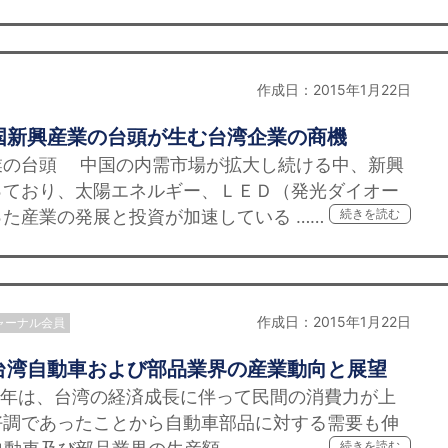
作成日：2015年1月22日
国新興産業の台頭が生む台湾企業の商機
業の台頭 中国の内需市場が拡大し続ける中、新興
っており、太陽エネルギー、ＬＥＤ（発光ダイオー
た産業の発展と投資が加速している ……
続きを読む
作成日：2015年1月22日
ャーナル会員
台湾自動車および部品業界の産業動向と展望
014年は、台湾の経済成長に伴って民間の消費力が上
好調であったことから自動車部品に対する需要も伸
続きを読む