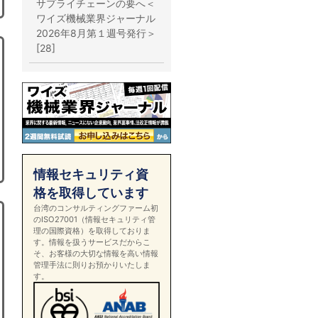
サプライチェーンの要へ＜
ワイズ機械業界ジャーナル
2026年8月第１週号発行＞
[28]
情報セキュリティ資
格を取得しています
台湾のコンサルティングファーム初
のISO27001（情報セキュリティ管
理の国際資格）を取得しておりま
す。情報を扱うサービスだからこ
そ、お客様の大切な情報を高い情報
管理手法に則りお預かりいたしま
す。