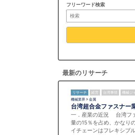
フリーワード検索
最新のリサーチ
リサーチ
経営
台湾事情
機械ジ
機械業界
金属
台湾超合金ファスナー
一．産業の近況 台湾フ
量の15％を占め、かなり
イチェーンはフレキシブル