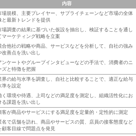
内容
市場規模、主要プレイヤー、サプライチェーンなど市場の全体
像と最新トレンドを提供
市場調査の結果に基づいた仮設を抽出し、検証することを通し
てマーケティング戦略を立案
競合他社の戦略や商品、サービスなどを分析して、自社の強み
や改善点を洗い出し
アンケートやグループインタビューなどの手法で、消費者のニ
ーズと特徴を把握
業界の給与水準を調査し、自社と比較することで、適正な給与
水準を設定
働く環境や待遇、上司などの満足度を測定し、組織活性化にお
ける課題を洗い出し
顧客が商品やサービスにする満足度を定量的・定性的に測定
匿名で店舗を訪れ、商品やサービスの質、店員の接客態度など
を顧客目線で問題点を発見