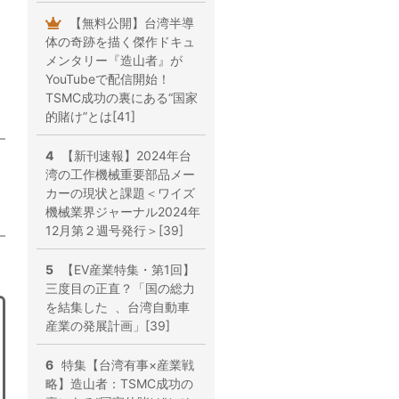
【無料公開】台湾半導
体の奇跡を描く傑作ドキュ
メンタリー『造山者』が
YouTubeで配信開始！
TSMC成功の裏にある“国家
的賭け”とは[41]
4
【新刊速報】2024年台
湾の工作機械重要部品メー
カーの現状と課題＜ワイズ
機械業界ジャーナル2024年
12月第２週号発行＞[39]
5
【EV産業特集・第1回】
三度目の正直？「国の総力
を結集した 、台湾自動車
産業の発展計画」[39]
6
特集【台湾有事×産業戦
略】造山者：TSMC成功の