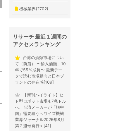
機械業界(2702)
リサーチ 最近１週間の
アクセスランキング
台湾の酒類市場につい
て（前篇） 〜輸入酒類、10
年で55％成長〜 最新デー
タで読む市場動向と日本ブ
ランドの存在感[109]
【新刊ハイライト】ヒ
ト型ロボット市場4.7兆ドル
へ、台湾メーカーが「脱中
国」需要狙う＜ワイズ機械
業界ジャーナル2026年8月
第２週号発行＞[41]