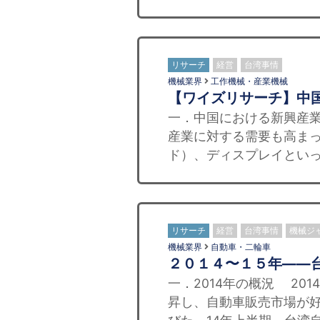
リサーチ
経営
台湾事情
機械業界
工作機械・産業機械
【ワイズリサーチ】中
一．中国における新興産
産業に対する需要も高ま
ド）、ディスプレイといっ
リサーチ
経営
台湾事情
機械ジ
機械業界
自動車・二輪車
２０１４〜１５年——
一．2014年の概況 2
昇し、自動車販売市場が