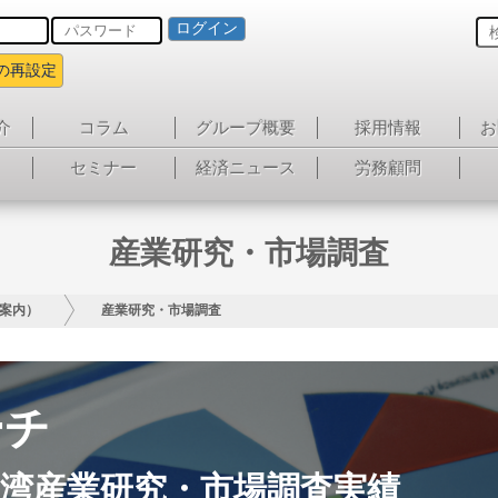
ログイン
の再設定
介
コラム
グループ概要
採用情報
お
セミナー
経済ニュース
労務顧問
産業研究・市場調査
案内）
産業研究・市場調査
ーチ
湾産業研究・市場調査実績