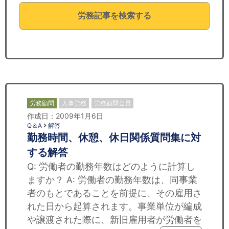
セミナー
労務記事を検索する
経済ニュース
労務顧問
ＩＴ
飲食店情報
労務顧問
人事労務
労務顧問会員
作成日：2009年1月6日
Q＆A
解答
勤務時間、休憩、休日関係質問集に対
する解答
Q: 労働者の勤務年数はどのように計算し
ますか？ A: 労働者の勤務年数は、同事業
者のもとであることを前提に、その雇用さ
れた日から起算されます。事業単位が編成
や譲渡された際に、新旧雇用者が労働者を