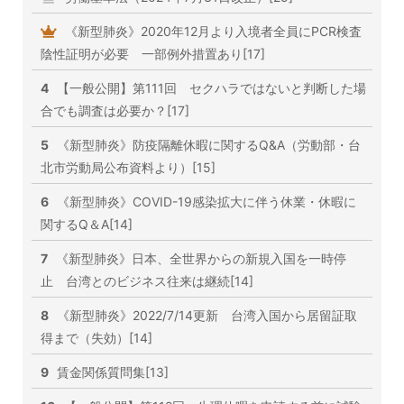
《新型肺炎》2020年12月より入境者全員にPCR検査
陰性証明が必要 一部例外措置あり[17]
4
【一般公開】第111回 セクハラではないと判断した場
合でも調査は必要か？[17]
5
《新型肺炎》防疫隔離休暇に関するQ&A（労動部・台
北市労動局公布資料より）[15]
6
《新型肺炎》COVID-19感染拡大に伴う休業・休暇に
関するQ＆A[14]
7
《新型肺炎》日本、全世界からの新規入国を一時停
止 台湾とのビジネス往来は継続[14]
8
《新型肺炎》2022/7/14更新 台湾入国から居留証取
得まで（失効）[14]
9
賃金関係質問集[13]