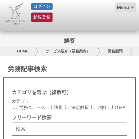
ログイン
HOME
Menu
新規登録
サービス紹介
コラム
解答
グループ概要
HOME
サービス紹介（業務案内）
労務顧問
採用情報
労務記事検索
お問い合わせ
カテゴリを選ぶ（複数可）
日本人にPR
カテゴリ
労務ニュース
法規
法規解釈
判例
Q＆A
コンサルティング
フリーワード検索
リサーチ