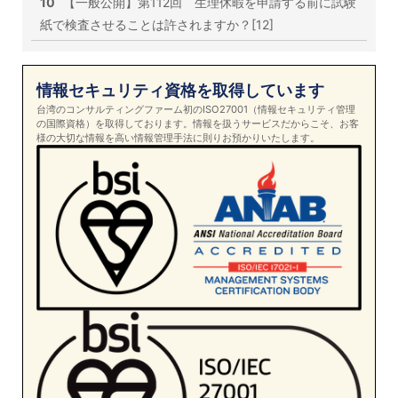
10
【一般公開】第112回 生理休暇を申請する前に試験
紙で検査させることは許されますか？[12]
情報セキュリティ資格を取得しています
台湾のコンサルティングファーム初のISO27001（情報セキュリティ管理
の国際資格）を取得しております。情報を扱うサービスだからこそ、お客
様の大切な情報を高い情報管理手法に則りお預かりいたします。