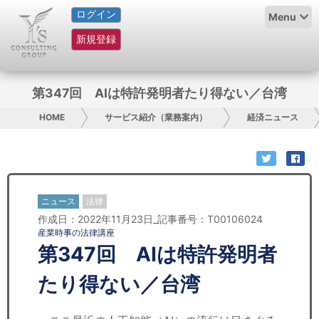
ログイン
HOME
Menu
新規登録
サービス紹介
コラム
第347回 AIは特許発明者たり得ない／台湾
グループ概要
HOME
サービス紹介（業務案内）
経済ニュース
採用情報
お問い合わせ
ニュース
法律
作成日：2022年11月23日_記事番号：T00106024
日本人にPR
産業時事の法律講座
第347回 AIは特許発明者
コンサルティング
たり得ない／台湾
リサーチ