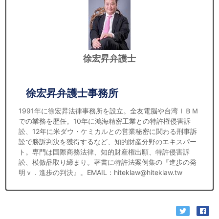
徐宏昇弁護士
徐宏昇弁護士事務所
1991年に徐宏昇法律事務所を設立。全友電脳や台湾ＩＢＭ
での業務を歴任。10年に鴻海精密工業との特許権侵害訴
訟、12年に米ダウ・ケミカルとの営業秘密に関わる刑事訴
訟で勝訴判決を獲得するなど、知的財産分野のエキスパー
ト。専門は国際商務法律、知的財産権出願、特許侵害訴
訟、模倣品取り締まり。著書に特許法案例集の『進歩の発
明ｖ．進歩の判決』。EMAIL：hiteklaw@hiteklaw.tw