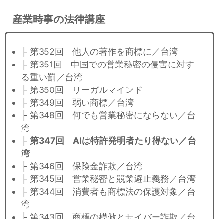
産業時事の法律講座
├ 第352回 他人の著作を商標に／台湾
├ 第351回 中国での営業秘密の侵害に対す
る重い罰／台湾
├ 第350回 リーガルマインド
├ 第349回 弱い商標／台湾
├ 第348回 何でも営業秘密にならない／台
湾
├
第347回 AIは特許発明者たり得ない／台
湾
├ 第346回 保険金詐欺／台湾
├ 第345回 営業秘密と競業避止義務／台湾
├ 第344回 消費者も商標法の保護対象／台
湾
├ 第343回 商標の模倣とサイバー詐欺／台