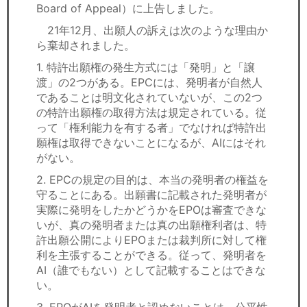
Board of Appeal）に上告しました。
21年12月、出願人の訴えは次のような理由か
ら棄却されました。
1. 特許出願権の発生方式には「発明」と「譲
渡」の2つがある。EPCには、発明者が自然人
であることは明文化されていないが、この2つ
の特許出願権の取得方法は規定されている。従
って「権利能力を有する者」でなければ特許出
願権は取得できないことになるが、AIにはそれ
がない。
2. EPCの規定の目的は、本当の発明者の権益を
守ることにある。出願書に記載された発明者が
実際に発明をしたかどうかをEPOは審査できな
いが、真の発明者または真の出願権利者は、特
許出願公開によりEPOまたは裁判所に対して権
利を主張することができる。従って、発明者を
AI（誰でもない）として記載することはできな
い。
3. EPOがAIを発明者と認めないことは、公平性