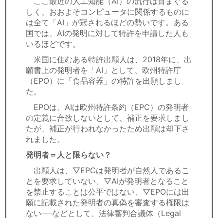
ここ最近の人工知能（AI）の流行は目まぐる
セミナー
しく、おおよそコンピュータに関係するものに
は全て「AI」が冠されるほどの勢いです。ある
経済ニュース
国では、AIの発明に対して特許を申請した人も
いるほどです。
労務顧問
米国に住むある特許出願人は、2018年に、出
願書上の発明者を「AI」として、欧州特許庁
ＩＴ
（EPO）に「食品容器」の特許を出願しまし
た。
飲食店情報
EPOは、AIは欧州特許条約（EPC）の発明者
の定義に合致しないとして、補正を要求しまし
たが、補正が行われなかったため出願は却下さ
れました。
発明者＝人と限らない？
出願人は、▽EPCは発明者が自然人であるこ
とを要求していない、▽AIが発明者となること
を禁止することは公平ではない、▽EPOには出
願に記載された発明者の真偽を審査する権限は
ない──などとして、法律審判合議体（Legal