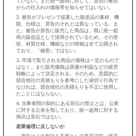
ていない。また統一超商に対して、原告の被告
からの仕入れの価格帯を知らせてはいない。
2. 被告がプレゼンで提案した販促品の素材、機
能、仕様は、原告のそれとは異なっている。ま
た、被告が原告に販売した商品は、既に統一超
商の販促品として採用されているため、その形
状、材質仕様、機能などの情報は全て公開され
ており、「秘密」ではない。
3. 市場で取引される商品の価格は一定のもので
はなく、また販売価格は原価や利益などの経営
戦略によって決定される。そのため、意図的に
競合他社の見積もりを参考にした値切り行為で
なければ、競合他社の見積もりを不正に使用し
たことにはならない。
4. 当事者間の契約にある宣伝の禁止とは、公衆
に対する公表を指しており、統一超商に対する
掲示は宣伝ではない。
産業倫理に反しないか
原告はこの判決を不服として最高法院（最高