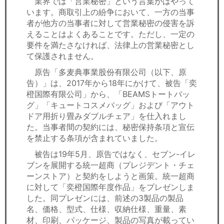
業界では「営業秘密」という言葉がはやって
セミナー
います。商取引上の紛争において、一方の当事
者が他方の当事者に対して営業秘密の侵害を訴
経済ニュース
えることはよくあることです。ただし、一定の
要件を満たさなければ、法律上の営業秘密とし
労務顧問
て保護されません。
原告「多麦典事業股份有限公司（以下、原
ＩＴ
告）」は、2017年から18年にかけて、被告「奕
橙国際有限公司」から、「BEAMSトートバッ
飲食店情報
グ」「キュートコスメバッグ」および「アウト
ドア用折り畳みダブルチェア」を仕入れまし
た。当事者間の契約には、秘密保持条項と宣伝
を禁止する条項が含まれていました。
被告は19年5月、原告ではなく、セブン-イレ
ブンを展開する統一超商（プレジデント・チェ
ーンストア）と契約をしようと画策。統一超商
に対して「奕橙国際年度作品」をプレゼンしま
した。同プレゼンには、前述の3製品の製品
名、価格、型式、仕様、収納仕様、重量、素
材、印刷、パッケージ、製品の写真が載ってい