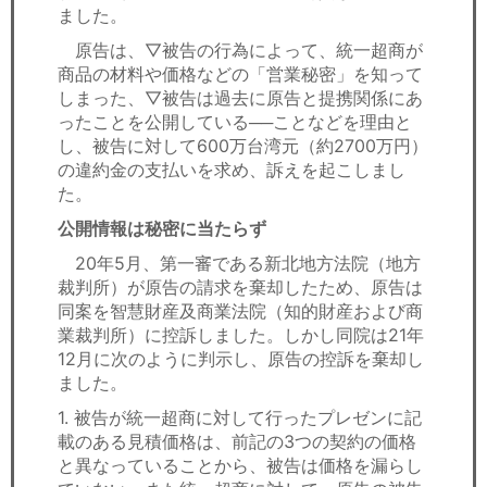
ました。
原告は、▽被告の行為によって、統一超商が
商品の材料や価格などの「営業秘密」を知って
しまった、▽被告は過去に原告と提携関係にあ
ったことを公開している──ことなどを理由と
し、被告に対して600万台湾元（約2700万円）
の違約金の支払いを求め、訴えを起こしまし
た。
公開情報は秘密に当たらず
20年5月、第一審である新北地方法院（地方
裁判所）が原告の請求を棄却したため、原告は
同案を智慧財産及商業法院（知的財産および商
業裁判所）に控訴しました。しかし同院は21年
12月に次のように判示し、原告の控訴を棄却し
ました。
1. 被告が統一超商に対して行ったプレゼンに記
載のある見積価格は、前記の3つの契約の価格
と異なっていることから、被告は価格を漏らし