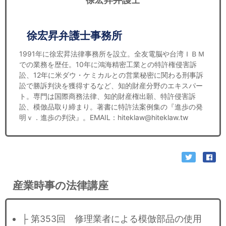
徐宏昇弁護士事務所
1991年に徐宏昇法律事務所を設立。全友電脳や台湾ＩＢＭ
での業務を歴任。10年に鴻海精密工業との特許権侵害訴
訟、12年に米ダウ・ケミカルとの営業秘密に関わる刑事訴
訟で勝訴判決を獲得するなど、知的財産分野のエキスパー
ト。専門は国際商務法律、知的財産権出願、特許侵害訴
訟、模倣品取り締まり。著書に特許法案例集の『進歩の発
明ｖ．進歩の判決』。EMAIL：hiteklaw@hiteklaw.tw
産業時事の法律講座
├ 第353回 修理業者による模倣部品の使用