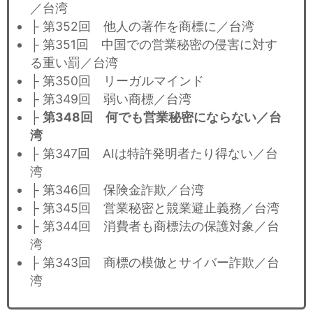
／台湾
├ 第352回 他人の著作を商標に／台湾
├ 第351回 中国での営業秘密の侵害に対す
る重い罰／台湾
├ 第350回 リーガルマインド
├ 第349回 弱い商標／台湾
├
第348回 何でも営業秘密にならない／台
湾
├ 第347回 AIは特許発明者たり得ない／台
湾
├ 第346回 保険金詐欺／台湾
├ 第345回 営業秘密と競業避止義務／台湾
├ 第344回 消費者も商標法の保護対象／台
湾
├ 第343回 商標の模倣とサイバー詐欺／台
湾