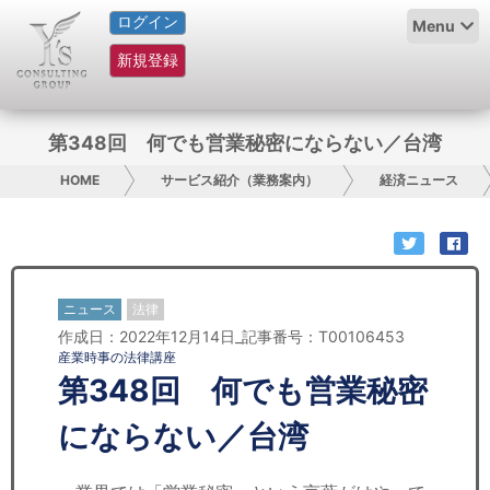
ログイン
HOME
Menu
新規登録
サービス紹介
コラム
第348回 何でも営業秘密にならない／台湾
グループ概要
HOME
サービス紹介（業務案内）
経済ニュース
採用情報
お問い合わせ
ニュース
法律
作成日：2022年12月14日_記事番号：T00106453
日本人にPR
産業時事の法律講座
第348回 何でも営業秘密
コンサルティング
にならない／台湾
リサーチ