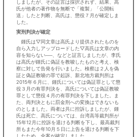
しましたが、その証言は採択されず、結果、高
氏が他者の著作物を無断で「複製」「公開転
送」したと判断、高氏は、懲役７月が確定しま
した。
実刑判決が確定
鍾氏は▽同文章は高氏より提供されたものを
自ら入力しアップロードした▽高氏は文章の内
容を知らない──、などと証言しましたが、李氏
は高氏が鍾氏に偽証を教唆したものと考え、検
察に対して告発を行いました。検察は２人を偽
証と偽証教唆の罪で起訴、新北地方裁判所は
2015年６月に、鍾氏については偽証罪として懲
役３月の有罪判決を、高氏については偽証教唆
罪として懲役４月の有罪判決を下しました。ま
た、両判決ともに罰金刑への変換はできないも
のとしました。両者は共に控訴しましたが、鍾
氏は死亡、高氏については、台湾高等裁判所が
15年12月に控訴を退ける判断を下し、最高裁判
所もまた今年10月５日に上告を退ける判断を下
したため、全案が確定しました。