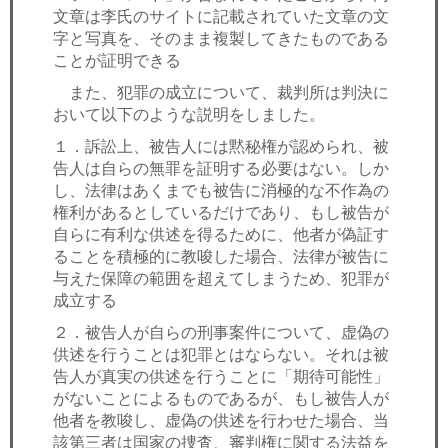
文章は李氏のサイトに記載されていた文章の文
字と写真を、そのまま複製してきたものである
ことが証明できる
また、犯罪の成立について、裁判所は判決に
おいて以下のような説明をしました。
１．訴訟上、被告人には黙秘権が認められ、被
告人は自らの無罪を証明する必要はない。しか
し、法律はあくまでも被告に消極的な不作為の
権利があるとしているだけであり、もし被告が
自らに有利な供述を得るために、他者が偽証す
ることを積極的に教唆した場合、法律が被告に
与えた保障の範囲を超えてしまうため、犯罪が
成立する
２．被告人が自らの刑事案件について、虚偽の
供述を行うことは犯罪とはならない。それは被
告人が真実の供述を行うことに「期待可能性」
がないことによるものであるが、もし被告人が
他者を教唆し、虚偽の供述を行わせた場合、当
該第三者は国家の捜査、審判権に関する法益を