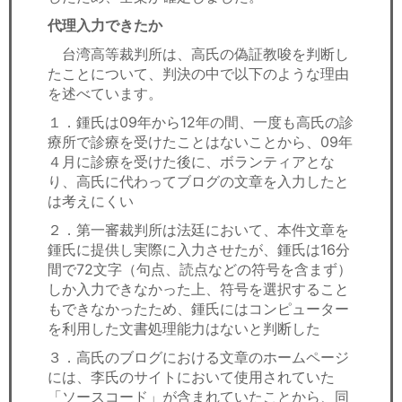
代理入力できたか
台湾高等裁判所は、高氏の偽証教唆を判断し
たことについて、判決の中で以下のような理由
を述べています。
１．鍾氏は09年から12年の間、一度も高氏の診
療所で診療を受けたことはないことから、09年
４月に診療を受けた後に、ボランティアとな
り、高氏に代わってブログの文章を入力したと
は考えにくい
２．第一審裁判所は法廷において、本件文章を
鍾氏に提供し実際に入力させたが、鍾氏は16分
間で72文字（句点、読点などの符号を含まず）
しか入力できなかった上、符号を選択すること
もできなかったため、鍾氏にはコンピューター
を利用した文書処理能力はないと判断した
３．高氏のブログにおける文章のホームページ
には、李氏のサイトにおいて使用されていた
「ソースコード」が含まれていたことから、同