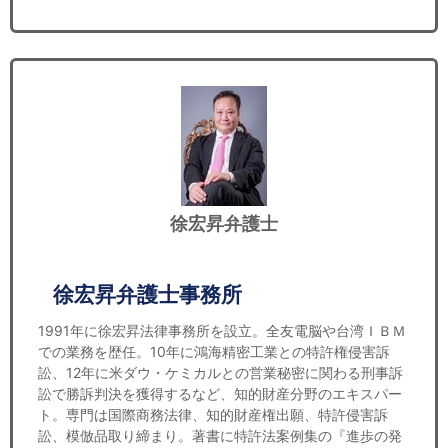
徐宏昇弁護士
徐宏昇弁護士事務所
1991年に徐宏昇法律事務所を設立。全友電脳や台湾ＩＢＭ
での業務を歴任。10年に鴻海精密工業との特許権侵害訴
訟、12年に米ダウ・ケミカルとの営業秘密に関わる刑事訴
訟で勝訴判決を獲得するなど、知的財産分野のエキスパー
ト。専門は国際商務法律、知的財産権出願、特許侵害訴
訟、模倣品取り締まり。著書に特許法案例集の『進歩の発