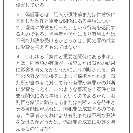
侵害している
３．偽証罪とは「証人が供述前または供述後に
宣誓した案件と重要な関係にある事項につい
て、虚偽の陳述を行った」という行為を処罰す
るものである。当事者がそれにより有利または
不利な判決を受けるかどうかは、同犯罪の成立
に影響を与えるものではない
４．いわゆる「案件と重要な関係にある事項」
とは、同事項の有無が、捜査または裁判の結果
に影響を与えるかどうかにより判断される。偽
証の内容が司法機関によって採択されれば、裁
判所が当事者に対して行う有罪か無罪かの判断
に影響を与える。このような事項を「案件と重
要な関係にある事項」というのであるから、裁
判官を錯誤に陥らせるまたは判断ミスを発生さ
せる可能性があれば、同犯罪は成立するのであ
る。当事者がそれにより有利または不利な判決
を受けるかどうかは、偽証罪の成立に影響を与
えるものではない