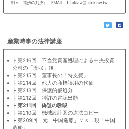
明ｖ．進歩の判決』。EMAIL：hiteklaw@hiteklaw.tw
産業時事の法律講座
├ 第216回 不当党資産処理による中央投資
公司の「没収」後
├ 第215回 董事長の「特支費」
├ 第214回 他人の商標誤用の代価
├ 第213回 保護的仮処分
├ 第212回 特許の冒認出願
├
第211回 偽証の教唆
├ 第210回 機械設計図の違法コピー
├ 第209回 元「中国造船」ｖｓ．現「中国
造船」