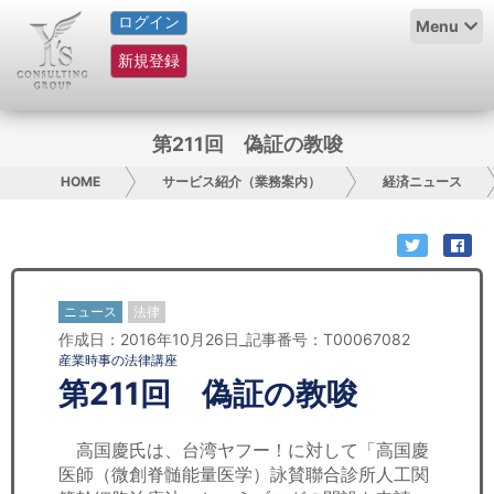
ログイン
HOME
Menu
新規登録
サービス紹介
コラム
第211回 偽証の教唆
グループ概要
HOME
サービス紹介（業務案内）
経済ニュース
採用情報
お問い合わせ
ニュース
法律
作成日：2016年10月26日_記事番号：T00067082
日本人にPR
産業時事の法律講座
第211回 偽証の教唆
コンサルティング
リサーチ
高国慶氏は、台湾ヤフー！に対して「高国慶
医師（微創脊髄能量医学）詠賛聯合診所人工関