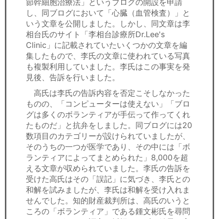
節幹細胞治療法」というブログの開設を申請
セミナー
し、同ブログにおいて「心臓（血管検査）」と
いう文章を公開しました。しかし、同文章は李
経済ニュース
相台氏のサイト「李相台診療所Dr.Lee's
Clinic」に記載されていたいくつかの文章を編
労務顧問
集したもので、李氏の文章に使われている写真
も複製利用していました。李氏はこの事実を発
ＩＴ
見後、告訴を行いました。
高氏は李氏の告訴内容を否定こそしなかった
飲食店情報
ものの、「コンピューターは使えない」「ブロ
グは多くのボランティアが手伝って作ってくれ
たものだ」と抗弁をしました。同ブログには20
数項目のカテゴリーが設けられていましたが、
そのうちの一つが医学であり、その中には「ボ
ランティアによってまとめられた」8,000を超
える文章が収められていました。李氏の告訴を
受けた高氏はその「誤記」に気づき、李氏との
和解を試みましたが、李氏は和解を受け入れま
せんでした。知的財産裁判所は、高氏のいうと
ころの「ボランティア」である鍾文彬氏を尋問