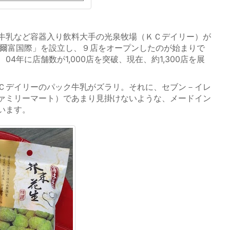
牛乳など容器入り飲料大手の光泉牧場（ＫＣデイリー）が
萊爾富国際」を設立し、９店をオープンしたのが始まりで
4年に店舗数が1,000店を突破、現在、約1,300店を展
Ｃデイリーのパック牛乳がズラリ。それに、セブン－イレ
ァミリーマート）であまり見掛けないような、メードイン
います。