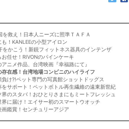
王国を救え！日本人ニーズに照準ＴＡＦＡ
にも！KANLEEの小型アイロン
に汗をかこう！新鋭フィットネス器具のインテンザ
らお任せ！RIVONのパインケーキ
めのアニメ作品、台湾映画『幸福路にて』
の存在感！台湾地場コンビニのハイライフ
も顔負け?!ペット専門の写真館ショットドッグス
Ｗ杯をサポート！ペットボトル再生繊維の遠東新世紀
ーツ界のスタバ！おひとりさまにもミートフレッシュ
ら世界に届け！エイサー初のスマートウオッチ
で映画鑑賞！センチュリーアジア