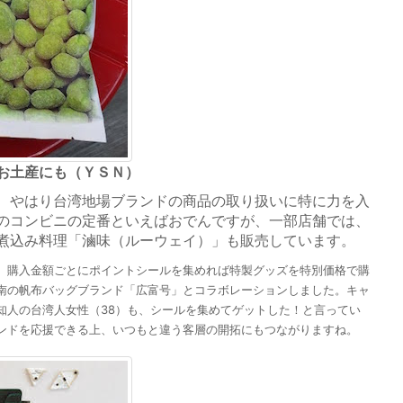
お土産にも（ＹＳＮ）
、やはり台湾地場ブランドの商品の取り扱いに特に力を入
のコンビニの定番といえばおでんですが、一部店舗では、
煮込み料理「滷味（ルーウェイ）」も販売しています。
購入金額ごとにポイントシールを集めれば特製グッズを特別価格で購
南の帆布バッグブランド「広富号」とコラボレーションしました。キャ
知人の台湾人女性（38）も、シールを集めてゲットした！と言ってい
ンドを応援できる上、いつもと違う客層の開拓にもつながりますね。