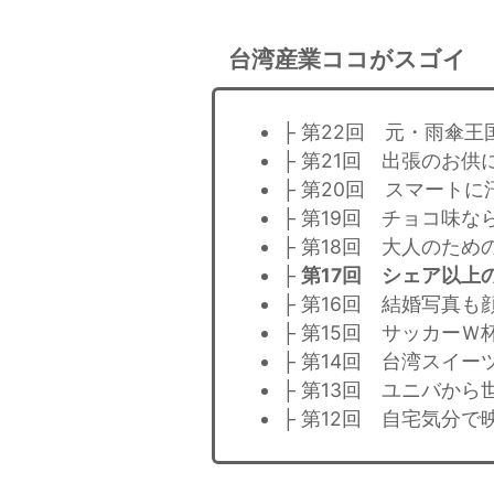
台湾産業ココがスゴイ
├ 第22回 元・雨傘
├ 第21回 出張のお供
├ 第20回 スマート
├ 第19回 チョコ味な
├ 第18回 大人のた
├
第17回 シェア以上
├ 第16回 結婚写真
├ 第15回 サッカー
├ 第14回 台湾スイ
├ 第13回 ユニバか
├ 第12回 自宅気分