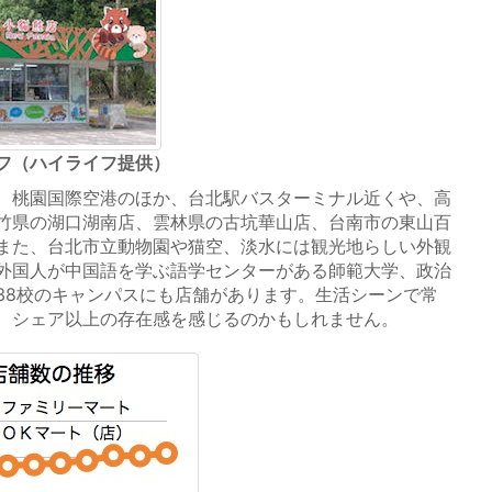
フ（ハイライフ提供）
、桃園国際空港のほか、台北駅バスターミナル近くや、高
竹県の湖口湖南店、雲林県の古坑華山店、台南市の東山百
また、台北市立動物園や猫空、淡水には観光地らしい外観
外国人が中国語を学ぶ語学センターがある師範大学、政治
38校のキャンパスにも店舗があります。生活シーンで常
、シェア以上の存在感を感じるのかもしれません。