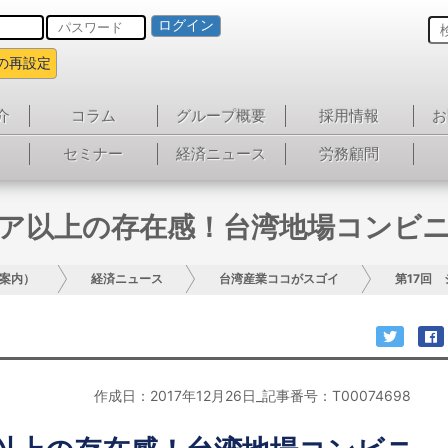
ログイン
の再設定
介
コラム
グループ概要
採用情報
お
セミナー
経済ニュース
労務顧問
ェア以上の存在感！台湾地場コンビ
案内）
経済ニュース
台湾産業ココがスゴイ
第17回
作成日：2017年12月26日_記事番号：T00074698