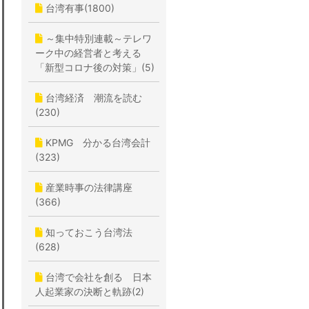
台湾有事(1800)
～集中特別連載～テレワ
ーク中の経営者と考える
「新型コロナ後の対策」(5)
台湾経済 潮流を読む
(230)
KPMG 分かる台湾会計
(323)
産業時事の法律講座
(366)
知っておこう台湾法
(628)
台湾で会社を創る 日本
人起業家の決断と軌跡(2)