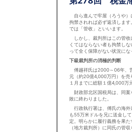
第278回 税金
自ら進んで牢屋（ろうや）
拘禁されれば必ず返済します
では「管收」といいます。
しかし、裁判所はこの管收
くてはならない者も拘禁しな
って全く保障がない状況にな
下級裁判所の消極的判断
傅越祥氏は2000～06年、
元（約20億4,000万円）
１月までに総額１億4,000
財政部北区国税局は、同案
敗に終わりました。
行政執行署は、傅氏の海外送
も55万米ドルを兄に送金し
定。明らかに履行義務を果た
（地方裁判所）に同氏の管収