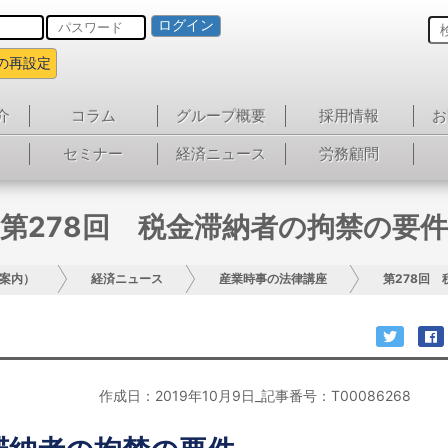
ログイン
の再設定
介
コラム
グループ概要
採用情報
お
セミナー
経済ニュース
労務顧問
第278回 税金滞納者の拘禁の要件
案内）
経済ニュース
産業時事の法律講座
第278回
作成日：2019年10月9日_記事番号：T00086268