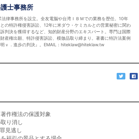
弁護士事務所
宏昇法律事務所を設立。全友電脳や台湾ＩＢＭでの業務を歴任。10年
との特許権侵害訴訟、12年に米ダウ・ケミカルとの営業秘密に関わ
勝訴判決を獲得するなど、知的財産分野のエキスパート。専門は国際
的財産権出願、特許侵害訴訟、模倣品取り締まり。著書に特許法案例
．進歩の判決』。EMAIL：hiteklaw@hiteklaw.tw
計も著作権法の保護対象
の取り消し
犯罪見逃し
ド品を福引の景品とする場合