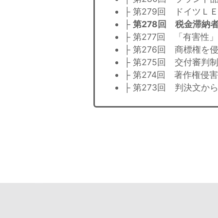
├ 第279回 ドイツ
├
第278回 税金滞納
├ 第277回 「有害
├ 第276回 商標権
├ 第275回 交付審判
├ 第274回 著作権
├ 第273回 判決文