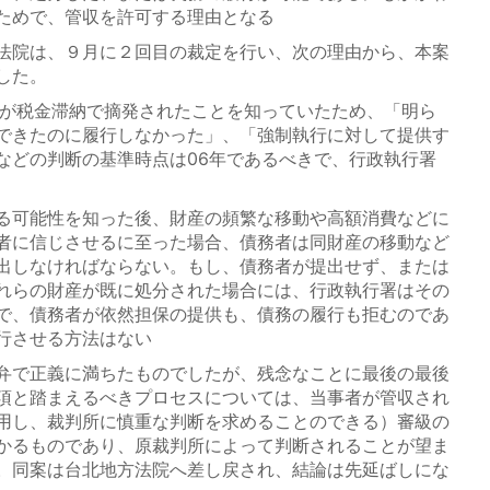
ためで、管収を許可する理由となる
法院は、９月に２回目の裁定を行い、次の理由から、本案
した。
らが税金滞納で摘発されたことを知っていたため、「明ら
できたのに履行しなかった」、「強制執行に対して提供す
などの判断の基準時点は06年であるべきで、行政執行署
る可能性を知った後、財産の頻繁な移動や高額消費などに
者に信じさせるに至った場合、債務者は同財産の移動など
出しなければならない。もし、債務者が提出せず、または
れらの財産が既に処分された場合には、行政執行署はその
で、債務者が依然担保の提供も、債務の履行も拒むのであ
行させる方法はない
弁で正義に満ちたものでしたが、残念なことに最後の最後
項と踏まえるべきプロセスについては、当事者が管収され
用し、裁判所に慎重な判断を求めることのできる）審級の
かるものであり、原裁判所によって判断されることが望ま
。同案は台北地方法院へ差し戻され、結論は先延ばしにな