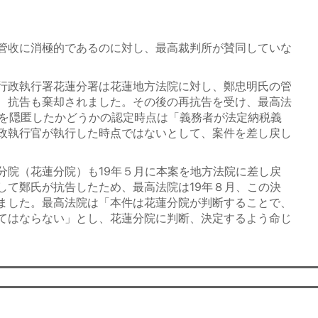
管收に消極的であるのに対し、最高裁判所が賛同していな
行政執行署花蓮分署は花蓮地方法院に対し、鄭忠明氏の管
、抗告も棄却されました。その後の再抗告を受け、最高法
財産を隠匿したかどうかの認定時点は「義務者が法定納税義
政執行官が執行した時点ではないとして、案件を差し戻し
院（花蓮分院）も19年５月に本案を地方法院に差し戻
して鄭氏が抗告したため、最高法院は19年８月、この決
ました。最高法院は「本件は花蓮分院が判断することで、
てはならない」とし、花蓮分院に判断、決定するよう命じ