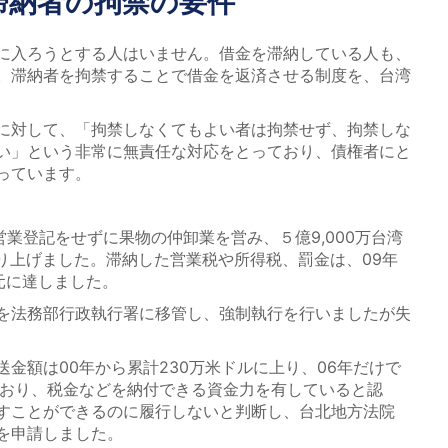
滞納者の拘禁の要件
に入ろうとする人はいません。借金を滞納している人も、
。滞納者を拘禁することで借金を返済させる制度を、台湾
に対して、「拘禁しなくてもよい者は拘禁せず、拘禁しな
い」という非常に無責任な対応をとっており、債権者にと
っています。
営業登記をせずに果物の仲卸業を営み、５億9,000万台湾
を売り上げました。滞納した営業税や所得税、罰金は、09年
万元に達しました。
を法務部行政執行署に移管し、強制執行を行いましたが失
金額は00年から累計230万米ドルに上り、06年だけで
ており、税金などを納付できる資金力を有していると認
すことができるのに履行しないと判断し、台北地方法院
を申請しました。