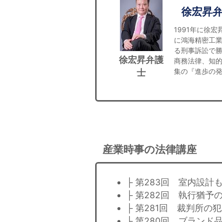
徐宏昇
1991年に徐
に鴻海精密工業
る刑事訴訟で
徐宏昇弁護
商務法律、知
集の『進歩の発明ｖ
士
産業時事の法律講座
├ 第283回 室内設
├ 第282回 執行猶予
├ 第281回 裁判所の
├ 第280回 ブラン