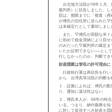
台北地方法院が19年１月、
裁判所）に抗告しました。し
罰は、期限までに「複査（再
が傅氏の旧住所に送られた▽
は未確定だとして棄却しまし
また、▽傅氏が高額な米ドル
に初めて税金滞納により罰せら
のみだった▽裁判所の裁定ま
いたか証明できない──とし
行しなかったのか、判断でき
財産隠匿は管収の許可理由に
行政執行署は再抗告を行いま
から、台湾高等法院の判断を
１．証拠によれば、傅氏の配偶
り、通知に違法性はない
２．傅氏本人が、06年の時
いる。つまり、納付義務を知
に対して提供すべき財産を隠