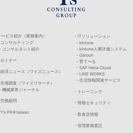
サービス紹介（業務案内）
・ITソリューション
・コンサルティング
- kintone
- コンサルタント紹介
- kintone人事評価システム
- Garoon
・セミナー
- 育て〜る
- SAP Hana Cloud
・経済ニュース（ワイズニュース）
- LINE WORKS
- 生活情報関連サービス
・市場調査（ワイズリサーチ）
- 機械業界ジャーナル
・トレーニング
・労務顧問
・情報セキュリティ
Y’s PR＠taiwan
・飲食店情報
・管理業務委託