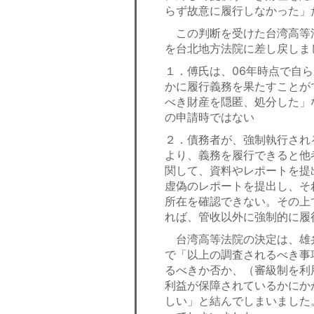
らず故意に履行しなかった」
この判断を受けた台湾高等
を台北地方法院に差し戻しま
１．傅氏は、06年時点で自
かに履行義務を果たすことが
べき財産を隠匿、処分した」
の申請時ではない
２．債務者が、強制執行され
より、義務を履行できると他
関して、資料やレポートを提
虚偽のレポートを提出し、そ
所在を確認できない。その上
れば、管收以外に強制的に履
台湾高等法院の決定は、雄
で「以上の調査されるべき事
るべきか否か、（審級制を利
利益が保障されているかにか
しい」と結んでしまいました