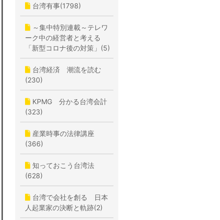
台湾有事(1798)
～集中特別連載～テレワ
ーク中の経営者と考える
「新型コロナ後の対策」(5)
台湾経済 潮流を読む
(230)
KPMG 分かる台湾会計
(323)
産業時事の法律講座
(366)
知っておこう台湾法
(628)
台湾で会社を創る 日本
人起業家の決断と軌跡(2)