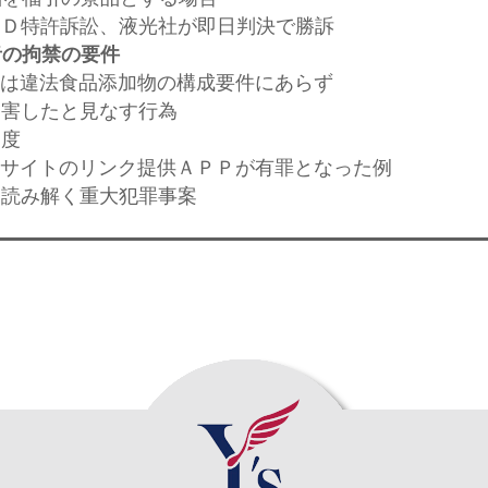
ＬＥＤ特許訴訟、液光社が即日判決で勝訴
者の拘禁の要件
性」は違法食品添加物の構成要件にあらず
を侵害したと見なす行為
制度
侵害サイトのリンク提供ＡＰＰが有罪となった例
から読み解く重大犯罪事案