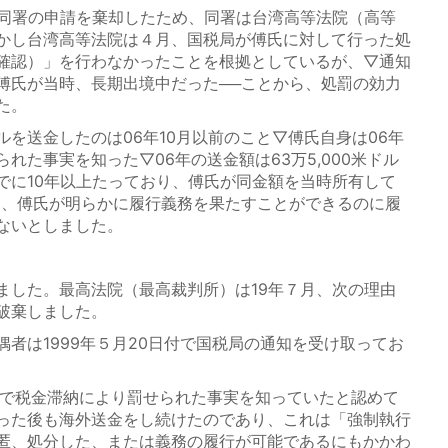
同署の申請を棄却したため、同署は台湾高等法院（高等
かし台湾高等法院は４月、国税局が傅氏に対して行った処
確認）」を行わなかったことを根拠としているが、▽通知
傅氏が当時、長期出境中だった──ことから、処罰の効力
た。
を送金したのは06年10月以前のこと▽傅氏自身は06年
れた事実を知った▽06年の送金額は63万5,000米ドル
でに10年以上たっており、傅氏が同金額を当時所有して
て、傅氏が明らかに履行義務を果たすことができるのに履
ないとしました。
した。最高法院（最高裁判所）は19年７月、次の理由
破棄しました。
者は1999年５月20日付で国税局の通知を受け取ってお
点で税金滞納により罰せられた事実を知っていたと認めて
った後も海外送金をし続けたのであり、これは「強制執行
匿、処分した、または義務の履行が可能であるにもかかわ