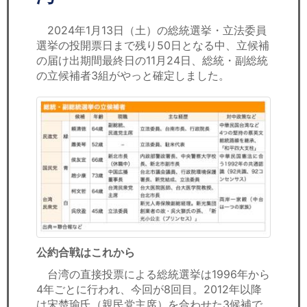
セミナー
2024年1月13日（土）の総統選挙・立法委員
経済ニュース
選挙の投開票日まで残り50日となる中、立候補
の届け出期間最終日の11月24日、総統・副総統
労務顧問
の立候補者3組がやっと確定しました。
ＩＴ
飲食店情報
公約合戦はこれから
台湾の直接投票による総統選挙は1996年から
4年ごとに行われ、今回が8回目。2012年以降
は宋楚瑜氏（親民党主席）を合わせた3候補で