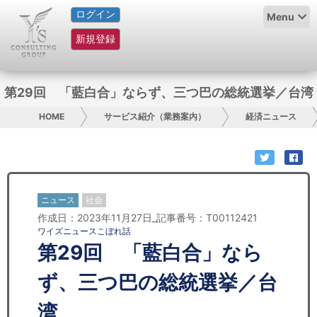
ログイン
HOME
Menu
新規登録
サービス紹介
コラム
第29回 「藍白合」ならず、三つ巴の総統選挙／台湾
グループ概要
HOME
サービス紹介（業務案内）
経済ニュース
採用情報
お問い合わせ
ニュース
社会
作成日：2023年11月27日_記事番号：T00112421
日本人にPR
ワイズニュースこぼれ話
第29回 「藍白合」なら
コンサルティング
ず、三つ巴の総統選挙／台
リサーチ
湾