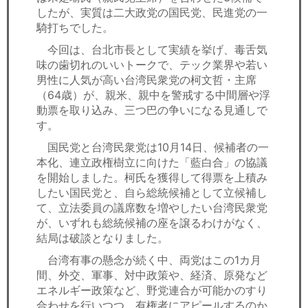
したが、実質は二大政党の国民党、民進党の一
騎打ちでした。
今回は、台北市長として実績を挙げ、毒舌気
味の歯切れのいいトークで、テック業界や若い
男性に人気が高い台湾民衆党の柯文哲・主席
（64歳）が、親米、親中を警戒する中間層や浮
動票を取り込み、三つ巴の争いになる見通しで
す。
国民党と台湾民衆党は10月14日、候補者の一
本化、連立政権樹立に向けた「藍白合」の協議
を開始しました。柯氏を獲得して得票を上積み
したい国民党と、自ら総統候補として立候補し
て、立法委員の議席数を増やしたい台湾民衆党
が、いずれも総統候補の座を譲るわけがなく、
結局は破談となりました。
台湾有事の懸念が続く中、両党はこの1カ月
間、外交、軍事、対中政策や、経済、原発など
エネルギー政策など、野党連合が可能かのすり
合わせを行いつつ、有権者にアピールするのか