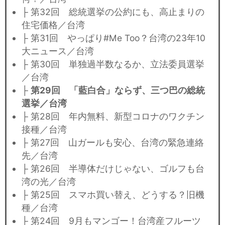
├ 第32回 総統選挙の公約にも、高止まりの
住宅価格／台湾
├ 第31回 やっぱり#Me Too？台湾の23年10
大ニュース／台湾
├ 第30回 単独過半数なるか、立法委員選挙
／台湾
├
第29回 「藍白合」ならず、三つ巴の総統
選挙／台湾
├ 第28回 年内無料、新型コロナのワクチン
接種／台湾
├ 第27回 山ガールも安心、台湾の緊急連絡
先／台湾
├ 第26回 半導体だけじゃない、ゴルフも台
湾の光／台湾
├ 第25回 スマホ買い替え、どうする？旧機
種／台湾
├ 第24回 9月もマンゴー！台湾産フルーツ