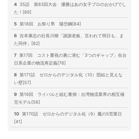
4
35話 第83回大会 優勝はあの女子プロのおかげでし
た！[89]
5
第18回 お祭り男 陽岱鋼[84]
6
吉本康志の社長川柳「謝謝老板、言われて明日も、ま
た同伴」[82]
7
第17回 コスト重視の裏に潜む「3つのギャップ」在台
日系企業の物流再定義[76]
8
第171話 ゼロからのデジタル化（10）団結と見えな
い壁[57]
9
第16回 ライバルと組む裏側：台湾物流業界の相互補
完モデル[56]
10
第170話 ゼロからのデジタル化（9）魔の5営業日
[41]