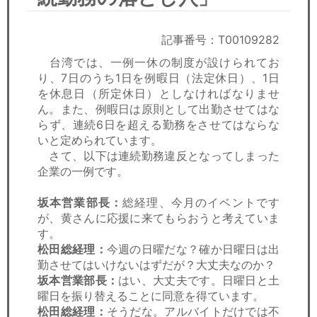
セミナー
経済ニュース
記事番号：T00109282
台湾では、一例一休の制度が設けられてお
労務顧問
り、7日のうち1日を例暇日（法定休日）、1日
を休息日（所定休日）としなければなりませ
ＩＴ
ん。また、例暇日は原則として出勤させてはな
らず、連続6日を超える勤務をさせてはならな
いと定められています。
飲食店情報
さて、以下は連続勤務違反となってしまった
企業の一例です。
坂本営業部長：
総経理、今月のイベントです
が、黄さんに応援に来てもらおうと考えていま
す。
松田総経理：
今週の日曜だな？確か日曜日は出
勤させてはいけないはずだが？大丈夫なのか？
坂本営業部長：
はい、大丈夫です。日曜日と土
曜日を振り替えることに同意を得ています。
松田総経理：
そうだな。アルバイトだけでは不