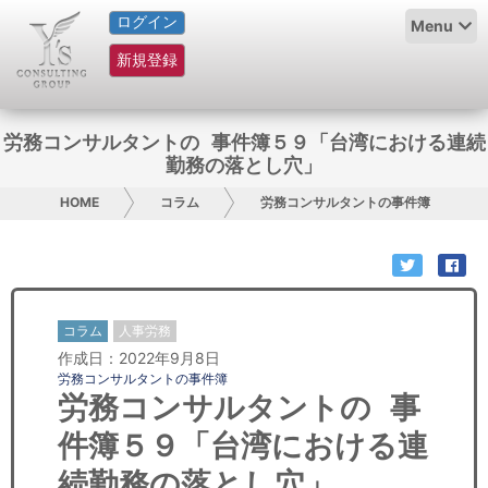
ログイン
HOME
Menu
新規登録
サービス紹介
コラム
労務コンサルタントの 事件簿５９「台湾における連続
勤務の落とし穴」
グループ概要
HOME
コラム
労務コンサルタントの事件簿
採用情報
お問い合わせ
コラム
人事労務
日本人にPR
作成日：2022年9月8日
労務コンサルタントの事件簿
コンサルティング
労務コンサルタントの 事
件簿５９「台湾における連
リサーチ
続勤務の落とし穴」