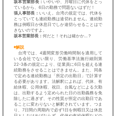
坂本営業部長：
いやいや、月曜日に代休をとっ
ているから、6日の勤務で問題ないはずだ！
張人事部長：
いいえ。台湾の規定では、代休を
とっていても連続勤務は途切れません。連続勤
務は例暇日か休息日でしか途切らせることはで
きないのですよ。
坂本営業部長：
何だと！それは確かか…？
◉解説
台湾では、4週間変形労働時間制を適用して
いる会社でない限り、労働基準法施行細則第
22-3条の規定により、従業員に6日を超える連
続勤務をさせることはできません。また、同条
で定める連続勤務は「所定の出勤日」で計算す
る必要があります。法解釈によれば、代休、有
給休暇、公用休暇、祝日、台風などによる欠勤
は、出勤するよう定められた日の出勤義務を免
除したに過ぎず、その性質が所定の出勤日であ
ることに変わりないと解釈されています。つま
り、7日間の周期内で必ず1日を例暇日又は休息
日としなければならず、代休や有給休暇などの