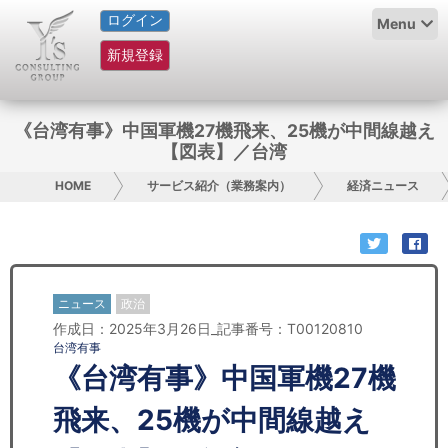
ログイン
HOME
Menu
新規登録
サービス紹介
コラム
《台湾有事》中国軍機27機飛来、25機が中間線越え
【図表】／台湾
グループ概要
HOME
サービス紹介（業務案内）
経済ニュース
採用情報
お問い合わせ
ニュース
政治
日本人にPR
作成日：2025年3月26日_記事番号：T00120810
台湾有事
コンサルティング
《台湾有事》中国軍機27機
リサーチ
飛来、25機が中間線越え