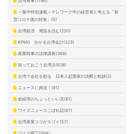
台湾有事(1796)
～集中特別連載～テレワーク中の経営者と考える「新
型コロナ後の対策」(5)
台湾経済 潮流を読む(230)
KPMG 分かる台湾会計(323)
産業時事の法律講座(366)
知っておこう台湾法(628)
台湾で会社を創る 日本人起業家の決断と軌跡(2)
ニュースに肉迫！(91)
総経理のちょっといい店(81)
ワイズニュースこぼれ話(87)
台湾産業ココがスゴイ(57)
ワイズ横丁(994)