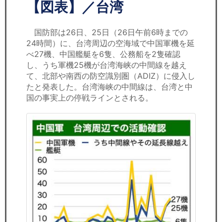
セミナー
【図表】／台湾
経済ニュース
国防部は26日、25日（26日午前6時までの
24時間）に、台湾周辺の空海域で中国軍機を延
労務顧問
べ27機、中国艦艇を6隻、公務船を2隻確認
し、うち軍機25機が台湾海峡の中間線を越え
ＩＴ
て、北部や南西の防空識別圏（ADIZ）に侵入し
たと発表した。台湾海峡の中間線は、台湾と中
国の事実上の停戦ラインとされる。
飲食店情報