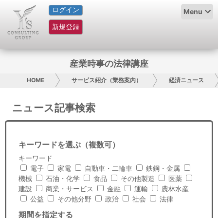
ログイン
HOME
Menu
新規登録
サービス紹介
コラム
産業時事の法律講座
グループ概要
HOME
サービス紹介（業務案内）
経済ニュース
採用情報
ニュース記事検索
お問い合わせ
キーワードを選ぶ（複数可）
日本人にPR
キーワード
電子
家電
自動車・二輪車
鉄鋼・金属
コンサルティング
機械
石油・化学
食品
その他製造
医薬
建設
商業・サービス
金融
運輸
農林水産
リサーチ
公益
その他分野
政治
社会
法律
期間を指定する