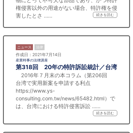
物にとって不可欠な部品であり、かつ特許
権侵害以外の用途がない場合、特許権を侵
害したとさ ……
続きを読む
ニュース
法律
作成日：2021年7月14日
産業時事の法律講座
第318回 20年の特許訴訟統計／台湾
2016年７月末の本コラム（第206回
台湾で実用新案を申請する利点
https://www.ys-
consulting.com.tw/news/65482.html）で
は、台湾における特許侵害訴訟 ……
続きを読む