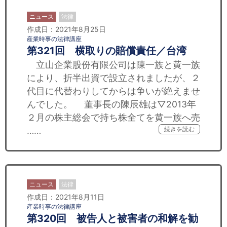
ニュース
法律
作成日：2021年8月25日
産業時事の法律講座
第321回 横取りの賠償責任／台湾
立山企業股份有限公司は陳一族と黄一族
により、折半出資で設立されましたが、２
代目に代替わりしてからは争いが絶えませ
んでした。 董事長の陳辰雄は▽2013年
２月の株主総会で持ち株全てを黄一族へ売
……
続きを読む
ニュース
法律
作成日：2021年8月11日
産業時事の法律講座
第320回 被告人と被害者の和解を勧