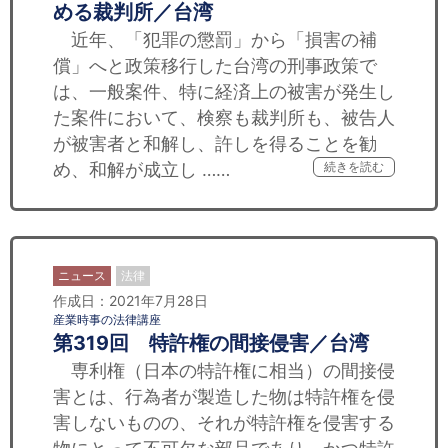
める裁判所／台湾
近年、「犯罪の懲罰」から「損害の補
償」へと政策移行した台湾の刑事政策で
は、一般案件、特に経済上の被害が発生し
た案件において、検察も裁判所も、被告人
が被害者と和解し、許しを得ることを勧
め、和解が成立し ……
続きを読む
ニュース
法律
作成日：2021年7月28日
産業時事の法律講座
第319回 特許権の間接侵害／台湾
専利権（日本の特許権に相当）の間接侵
害とは、行為者が製造した物は特許権を侵
害しないものの、それが特許権を侵害する