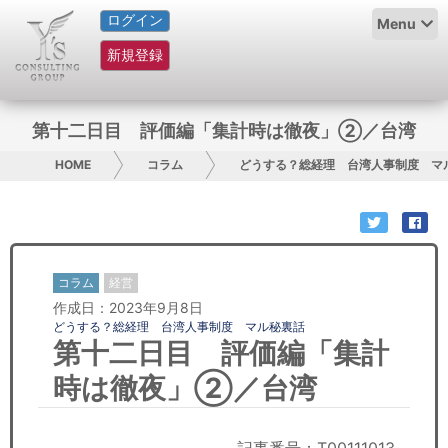
ログイン
HOME
Menu
新規登録
サービス紹介
コラム
第十二日目 評価編「集計時は徹夜」②／台湾
グループ概要
HOME
コラム
どうする？総経理 台湾人事制度 マ
採用情報
お問い合わせ
コラム
経営
作成日：2023年9月8日
日本人にPR
どうする？総経理 台湾人事制度 マル秘裏話
第十二日目 評価編「集計
コンサルティング
時は徹夜」②／台湾
リサーチ