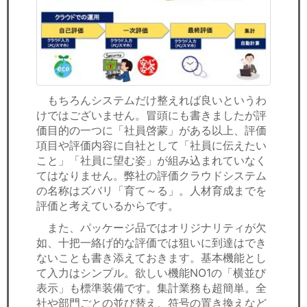
もちろんシステムだけ整えれば良いというわ
けではございません。冒頭にも書きましたが評
価目的の一つに「社員啓蒙」がある以上、評価
項目や評価内容に自社として「社員に伝えたい
こと」「社員に望む姿」が組み込まれていなく
てはなりません。弊社の評価クラウドシステム
の名称はズバリ「育て～る」。人材育成までを
評価と考えているからです。
また、パッケージ品ではオリジナリティが欠
如、十把一絡げ的な評価では狙いに到達はでき
ないことも書き添えておきます。基本機能とし
て入力はシンプル。欲しい機能NO1の「横並び
表示」も標準装備です。集計業務も超簡単。全
社や部門ごとの並び替え、符号の置き換えなど