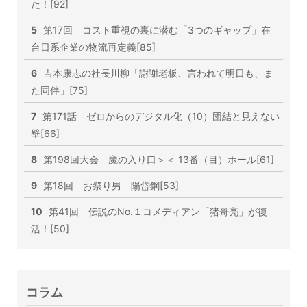
た！[92]
5
第17回 コスト重視の裏に潜む「3つのギャップ」在
台日系企業の物流再定義[85]
6
吉本康志の社長川柳「謝謝老板、言われて明日も、ま
た同伴」[75]
7
第171話 ゼロからのデジタル化（10）団結と見えない
壁[66]
8
第198回大会 魔の入り口＞＜ 13番（目）ホール[61]
9
第18回 お祭り男 陽岱鋼[53]
10
第41回 伝説のNo.１コメディアン「猪哥亮」が復
活！[50]
コラム