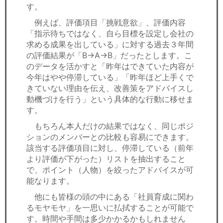
す。
例えば、評価項目「挑戦意欲」、評価内容
「指示待ちではなく、自ら目標を設定し会社の
求める成果を出している」に対する過去３年間
の評価結果が「B→A→B」だったとします。こ
のデータを活かすと「昨年はできていた内容が
今年はやや停滞している」「昨年ほど上手くで
きていない理由を伝え、改善策をアドバイスし
動機づけを行う」という具体的な行動に移せま
す。
もちろん本人だけの結果ではなく、同じポジ
ションのメンバーとの比較も容易にできます。
該当する評価項目に対し、停滞している（前年
より評価が下がった）リストを抽出すること
で、ポイント（人物）を絞ったアドバイスが可
能なります。
他にも皆様の頭の中にある「社員育成に関わ
るモヤモヤ」を一思いに払拭することが可能で
す。時間や手間は多少かかるかもしれません