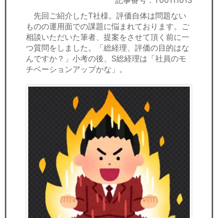
記事番号：T00111013
セミナー
先回ご紹介したT社様。評価自体は問題ない
ものの運用面での課題に悩まれております。ご
経済ニュース
相談いただいた筆者、提案をさせて頂く前に一
つ質問をしました。「総経理、評価の目的はな
労務顧問
んですか？」小考の後、S総経理は「社員のモ
チベーションアップかな」。
ＩＴ
飲食店情報