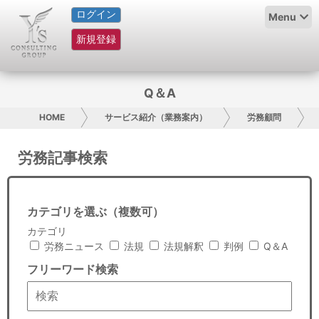
ログイン
HOME
Menu
新規登録
サービス紹介
コラム
Q＆A
グループ概要
HOME
サービス紹介（業務案内）
労務顧問
採用情報
労務記事検索
お問い合わせ
カテゴリを選ぶ（複数可）
日本人にPR
カテゴリ
労務ニュース
法規
法規解釈
判例
Q＆A
コンサルティング
フリーワード検索
リサーチ