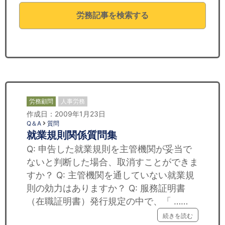
セミナー
労務記事を検索する
経済ニュース
労務顧問
ＩＴ
飲食店情報
労務顧問
人事労務
作成日：2009年1月23日
Q＆A
質問
就業規則関係質問集
Q: 申告した就業規則を主管機関が妥当で
ないと判断した場合、取消すことができま
すか？ Q: 主管機関を通していない就業規
則の効力はありますか？ Q: 服務証明書
（在職証明書）発行規定の中で、「 ……
続きを読む