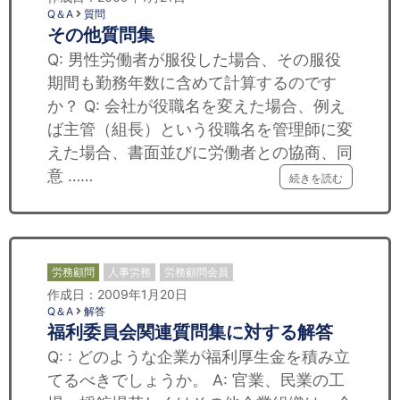
Q＆A
質問
その他質問集
Q: 男性労働者が服役した場合、その服役
期間も勤務年数に含めて計算するのです
か？ Q: 会社が役職名を変えた場合、例え
ば主管（組長）という役職名を管理師に変
えた場合、書面並びに労働者との協商、同
意 ……
続きを読む
労務顧問
人事労務
労務顧問会員
作成日：2009年1月20日
Q＆A
解答
福利委員会関連質問集に対する解答
Q: : どのような企業が福利厚生金を積み立
てるべきでしょうか。 A: 官業、民業の工