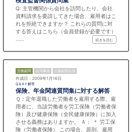
検査監督関係質問集
Q: 主管機関から会社を訪問したり、会社
資料請求を要請してきた場合、雇用者はこ
れを拒絶できますか？ これらの質問に対
する答えはこちら（会員登録が必要です）
……
続きを読む
労務顧問
台湾事情
労務顧問会員
作成日：2009年1月16日
Q＆A
解答
保険、年金関連質問集に対する解答
Ｑ：定年退職した労働者を雇用する際、雇
用者に、当該労働者を労工保険（労働者保
険）及び健康保険（全民健康保険）に加入
させる義務はありますか。 Ａ： ＊ 労工保
険（労働者保険） この場合、原則、雇用