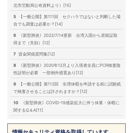
北市労動局公布資料より）[15]
5
【一般公開】第111回 セクハラではないと判断した場
合でも調査は必要か？[14]
6
《新型肺炎》2022/7/14更新 台湾入国から居留証取
得まで（失効）[12]
7
賃金関係質問集[12]
8
《新型肺炎》2020年12月より入境者全員にPCR検査陰
性証明が必要 一部例外措置あり[12]
9
【一般公開】第112回 生理休暇を申請する前に試験紙
で検査させることは許されますか？[12]
10
《新型肺炎》COVID-19感染拡大に伴う休業・休暇に
関するQ＆A[11]
情報セキュリティ資格を取得しています