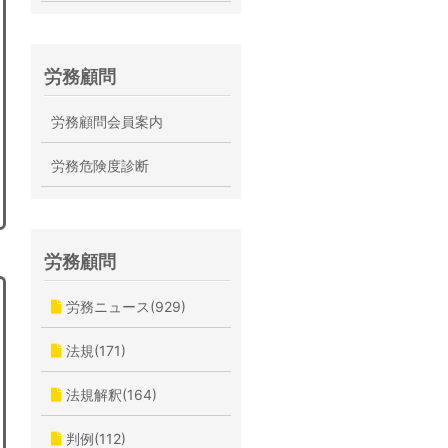
労務顧問
労務顧問会員案内
労務危険度診断
労務顧問
労務ニュース(929)
法規(171)
法規解釈(164)
判例(112)