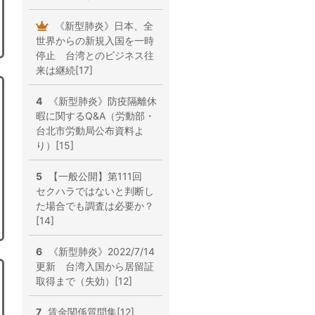
《新型肺炎》日本、全
世界からの新規入国を一時
停止 台湾とのビジネス往
来は継続[17]
4
《新型肺炎》防疫隔離休
暇に関するQ&A（労動部・
台北市労動局公布資料よ
り）[15]
5
【一般公開】第111回
セクハラではないと判断し
た場合でも調査は必要か？
[14]
6
《新型肺炎》2022/7/14
更新 台湾入国から居留証
取得まで（失効）[12]
7
賃金関係質問集[12]