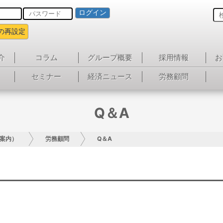
ログイン
の再設定
介
コラム
グループ概要
採用情報
お
セミナー
経済ニュース
労務顧問
Q＆A
案内）
労務顧問
Q＆A