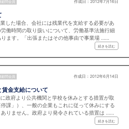
作成日：2012年7月16日
務顧問会員
て
残業した場合、会社には残業代を支給する必要があ
の労働時間の取り扱いについて、労働基準法施行細
あります。「出張またはその他事由で事業場 ……
続きを読む
作成日：2012年6月14日
務顧問会員
と賃金支給について
時に政府より公共機関と学校を休みとする措置が取
班停課」）、一般の企業もこれに従って休みにする
ありません。政府より発令されている措置は ……
続きを読む