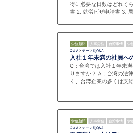
得に必要な日数はどれくらい
書 2. 就労ビザ申請書 3. 
労務顧問
人事労務
台湾事情
労
Q＆A
テーマ別Q&A
入社１年未満の社員へ
Q：台湾では入社１年未
りますか？ A：台湾の法
く、台湾企業の多くは支給
労務顧問
人事労務
台湾事情
労
Q＆A
テーマ別Q&A