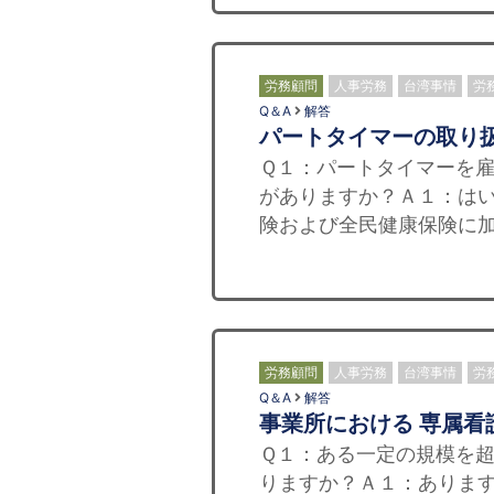
労務顧問
人事労務
台湾事情
労
Q＆A
解答
パートタイマーの取り
Ｑ１：パートタイマーを
がありますか？Ａ１：は
険および全民健康保険に加
労務顧問
人事労務
台湾事情
労
Q＆A
解答
事業所における 専属看
Ｑ１：ある一定の規模を
りますか？Ａ１：ありま