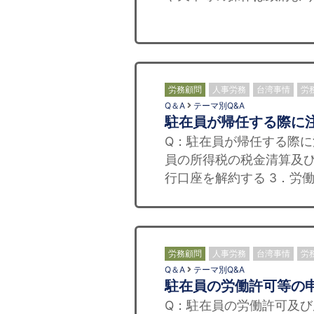
労務顧問
人事労務
台湾事情
労
Q＆A
テーマ別Q&A
駐在員が帰任する際に
Q：駐在員が帰任する際に
員の所得税の税金清算及び
行口座を解約する 3．労働
労務顧問
人事労務
台湾事情
労
Q＆A
テーマ別Q&A
駐在員の労働許可等の
Q：駐在員の労働許可及