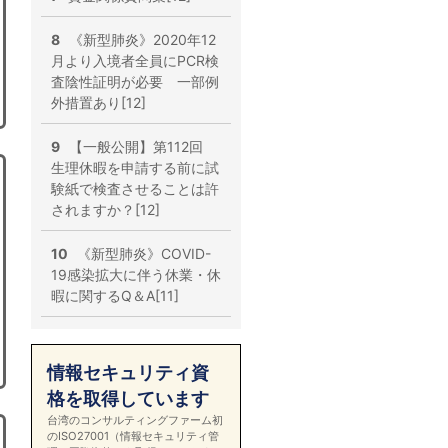
8
《新型肺炎》2020年12
月より入境者全員にPCR検
査陰性証明が必要 一部例
外措置あり[12]
9
【一般公開】第112回
生理休暇を申請する前に試
験紙で検査させることは許
されますか？[12]
10
《新型肺炎》COVID-
19感染拡大に伴う休業・休
暇に関するQ＆A[11]
情報セキュリティ資
格を取得しています
台湾のコンサルティングファーム初
のISO27001（情報セキュリティ管