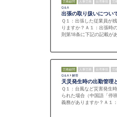
労務顧問
人事労務
台湾事情
労
Q＆A
出張の取り扱いについ
Ｑ１：出張した従業員が
りますか？Ａ１：出張時
則第18条に下記の記載が
労務顧問
人事労務
台湾事情
労
Q＆A
解答
天災発生時の出勤管理
Ｑ１：台風など災害発生
られた場合（中国語「停
義務がありますか？Ａ１：