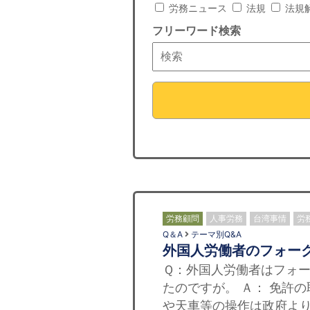
労務ニュース
法規
法規
フリーワード検索
労務顧問
人事労務
台湾事情
労
Q＆A
テーマ別Q&A
外国人労働者のフォー
Ｑ：外国人労働者はフォ
たのですが。 Ａ： 免許
や天車等の操作は政府より