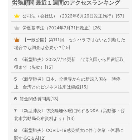
労務顧問 最近１週間のアクセスランキング
公司法（会社法）（2026年6月26日改正施行）[57]
労働基準法（2024年7月31日改正）[26]
【一般公開】第111回 セクハラではないと判断した
場合でも調査は必要か？[15]
4
《新型肺炎》2022/7/14更新 台湾入国から居留証取
得まで（失効）[15]
5
《新型肺炎》日本、全世界からの新規入国を一時停
止 台湾とのビジネス往来は継続[15]
6
賃金関係質問集[13]
7
《新型肺炎》防疫隔離休暇に関するQ&A（労動部・台
北市労動局公布資料より）[13]
8
《新型肺炎》COVID-19感染拡大に伴う休業・休暇に
関するQ＆A[12]