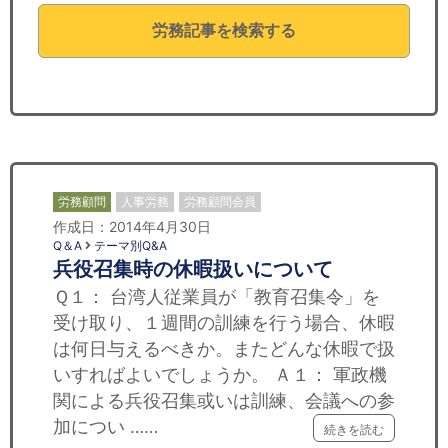
セミナー
労務記事を検索する
経済ニュース
労務顧問
ＩＴ
飲食店情報
労務顧問
人事労務
労務顧問会員
作成日：2014年4月30日
Q＆A
テーマ別Q&A
兵役召集時の休暇扱いについて
Ｑ１： 台湾人従業員が「教育召集令」を
受け取り、１週間の訓練を行う場合、休暇
は何日与えるべきか。またどんな休暇で扱
いすればよいでしょうか。 Ａ１： 軍政機
関による兵役召集或いは訓練、会議への参
加につい ……
続きを読む