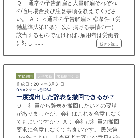
Ｑ： 通常の予告解雇と大量解雇それぞれ
の適用場合及び注意事項を教えてくださ
い。 Ａ： ＜通常の予告解雇＞ ◎条件（労
働基準法第11条） 次に掲げる事情の一に
該当するものでなければ､雇用者は労働者
に対し ……
続きを読む
労務顧問
人事労務
労務顧問会員
作成日：2014年3月31日
Q＆A
テーマ別Q&A
一度提出した辞表を撤回できるか？
Ｑ： 社員から辞表を撤回したいとの要請
がありましたが、会社はこれを合意しなく
てもよいですか？ Ａ： 会社は社員の撤回
要求に合意しなくても良いです。 民法第
153条により、「当事者お互いの意見が合