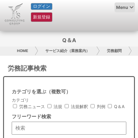
ログイン
HOME
Menu
新規登録
サービス紹介
コラム
Q＆A
グループ概要
HOME
サービス紹介（業務案内）
労務顧問
採用情報
労務記事検索
お問い合わせ
カテゴリを選ぶ（複数可）
日本人にPR
カテゴリ
労務ニュース
法規
法規解釈
判例
Q＆A
コンサルティング
フリーワード検索
リサーチ