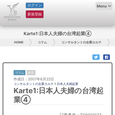
ログイン
HOME
Menu
新規登録
サービス紹介
コラム
Karte1:日本人夫婦の台湾起業④
グループ概要
HOME
コラム
コンサルタントの企業カルテ
採用情報
お問い合わせ
コラム
経営
作成日：2007年6月22日
日本人にPR
コンサルタントの企業カルテ
日本人夫婦起業
Karte1:日本人夫婦の台湾起
コンサルティング
業④
リサーチ