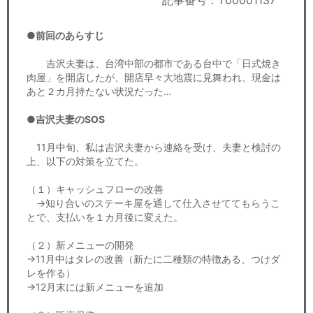
記事番号：T00001137
セミナー
●前回のあらすじ
経済ニュース
吉沢夫妻は、台湾中部の都市である台中で「日式焼き
労務顧問
肉屋」を開店したが、開店早々大地震に見舞われ、現金は
あと２カ月持たない状況だった…
ＩＴ
●吉沢夫妻のSOS
飲食店情報
11月中旬、私は吉沢夫妻から連絡を受け、夫妻と検討の
上、以下の対策を立てた。
（１）キャッシュフローの改善
→知り合いのステーキ屋を通して仕入させててもらうこ
とで、支払いを１カ月後に変えた。
（２）新メニューの開発
→11月中はタレの改善（新たに二種類の特徴ある、つけダ
レを作る）
→12月末には新メニューを追加