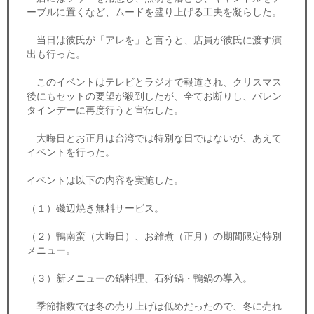
ーブルに置くなど、ムードを盛り上げる工夫を凝らした。
当日は彼氏が「アレを」と言うと、店員が彼氏に渡す演
出も行った。
このイベントはテレビとラジオで報道され、クリスマス
後にもセットの要望が殺到したが、全てお断りし、バレン
タインデーに再度行うと宣伝した。
大晦日とお正月は台湾では特別な日ではないが、あえて
イベントを行った。
イベントは以下の内容を実施した。
（１）磯辺焼き無料サービス。
（２）鴨南蛮（大晦日）、お雑煮（正月）の期間限定特別
メニュー。
（３）新メニューの鍋料理、石狩鍋・鴨鍋の導入。
季節指数では冬の売り上げは低めだったので、冬に売れ