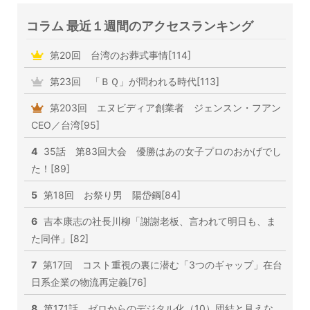
コラム 最近１週間のアクセスランキング
第20回 台湾のお葬式事情[114]
第23回 「ＢＱ」が問われる時代[113]
第203回 エヌビディア創業者 ジェンスン・フアン
CEO／台湾[95]
4
35話 第83回大会 優勝はあの女子プロのおかげでし
た！[89]
5
第18回 お祭り男 陽岱鋼[84]
6
吉本康志の社長川柳「謝謝老板、言われて明日も、ま
た同伴」[82]
7
第17回 コスト重視の裏に潜む「3つのギャップ」在台
日系企業の物流再定義[76]
8
第171話 ゼロからのデジタル化（10）団結と見えな