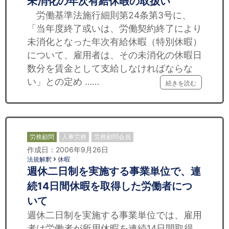
未消化の年次有給休暇の取扱い
労働基準法施行細則第24条第3号に、
「当年度終了或いは、労働契約終了により
未消化となった年次有給休暇（特別休暇）
について、雇用者は、その未消化の休暇日
数分を賃金として支給しなければならな
い」との定め ……
続きを読む
労務顧問
人事労務
労務顧問会員
作成日：2006年9月26日
法規解釈
休暇
週休二日制を実施する事業単位で、連
続14日間休暇を取得した労働者につ
いて
週休二日制を実施する事業単位では、雇用
者は労働者が所用休暇を連続14日間取得