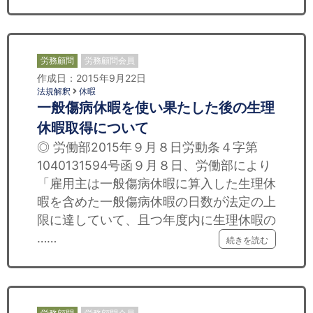
労務顧問
労務顧問会員
作成日：2015年9月22日
法規解釈
休暇
一般傷病休暇を使い果たした後の生理
休暇取得について
◎ 労働部2015年９月８日労動条４字第
1040131594号函９月８日、労働部により
「雇用主は一般傷病休暇に算入した生理休
暇を含めた一般傷病休暇の日数が法定の上
限に達していて、且つ年度内に生理休暇の
……
続きを読む