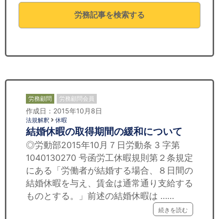
セミナー
労務記事を検索する
経済ニュース
労務顧問
ＩＴ
飲食店情報
労務顧問
労務顧問会員
作成日：2015年10月8日
法規解釈
休暇
結婚休暇の取得期間の緩和について
◎労動部2015年10月７日労動条 3 字第
1040130270 号函労工休暇規則第２条規定
にある「労働者が結婚する場合、８日間の
結婚休暇を与え、賃金は通常通り支給する
ものとする。」前述の結婚休暇は ……
続きを読む