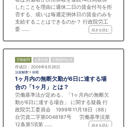
したことを理由に週休二日の賃金付与を拒
否する、或いは毎週定例休日の賃金のみを
支給することはできるのか？ 行政院労工
委 ……
続きを読む
労務顧問
人事労務
労務顧問会員
作成日：2006年9月26日
法規解釈
休暇
1ヶ月内の無断欠勤が6日に達する場
合の「1ヶ月」とは？
労働基準法が定める、「1ヶ月内の無断欠
勤が6日に達する場合」 に関する疑義 行
政院労工委員会 1999年11月18日（88）
台労資二字第0048187号 労働基準法第
12条第1項第 ……
続きを読む