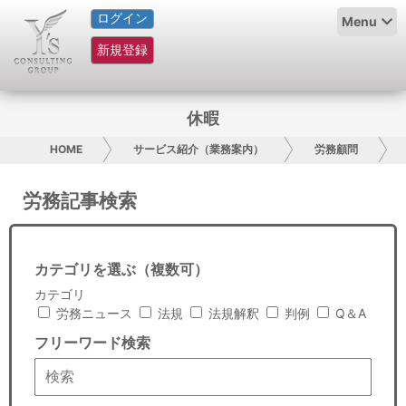
ログイン
HOME
Menu
新規登録
サービス紹介
コラム
休暇
グループ概要
HOME
サービス紹介（業務案内）
労務顧問
採用情報
労務記事検索
お問い合わせ
カテゴリを選ぶ（複数可）
日本人にPR
カテゴリ
労務ニュース
法規
法規解釈
判例
Q＆A
コンサルティング
フリーワード検索
リサーチ