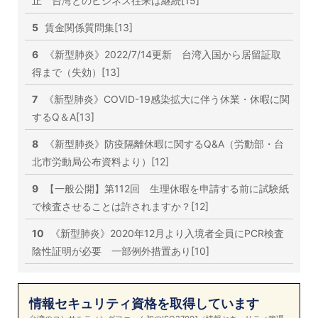
止 台湾とのビジネス往来は継続[15]
5
賃金関係質問集[13]
6
《新型肺炎》2022/7/14更新 台湾入国から居留証取
得まで（失効）[13]
7
《新型肺炎》COVID-19感染拡大に伴う休業・休暇に関
するQ＆A[13]
8
《新型肺炎》防疫隔離休暇に関するQ&A（労動部・台
北市労動局公布資料より）[12]
9
【一般公開】第112回 生理休暇を申請する前に試験紙
で検査させることは許されますか？[12]
10
《新型肺炎》2020年12月より入境者全員にPCR検査
陰性証明が必要 一部例外措置あり[10]
情報セキュリティ資格を取得しています