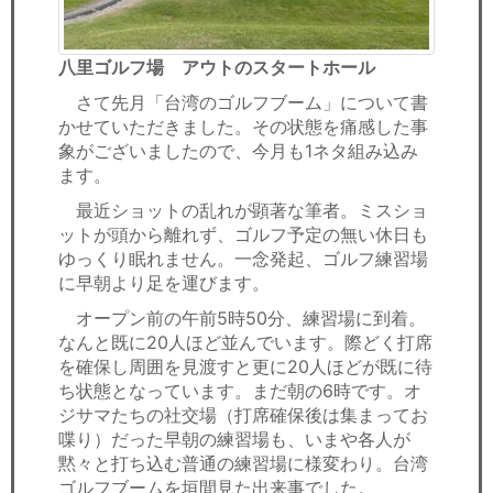
八里ゴルフ場 アウトのスタートホール
さて先月「台湾のゴルフブーム」について書
かせていただきました。その状態を痛感した事
象がございましたので、今月も1ネタ組み込み
ます。
最近ショットの乱れが顕著な筆者。ミスショ
ットが頭から離れず、ゴルフ予定の無い休日も
ゆっくり眠れません。一念発起、ゴルフ練習場
に早朝より足を運びます。
オープン前の午前5時50分、練習場に到着。
なんと既に20人ほど並んでいます。際どく打席
を確保し周囲を見渡すと更に20人ほどが既に待
ち状態となっています。まだ朝の6時です。オ
ジサマたちの社交場（打席確保後は集まってお
喋り）だった早朝の練習場も、いまや各人が
黙々と打ち込む普通の練習場に様変わり。台湾
ゴルフブームを垣間見た出来事でした。