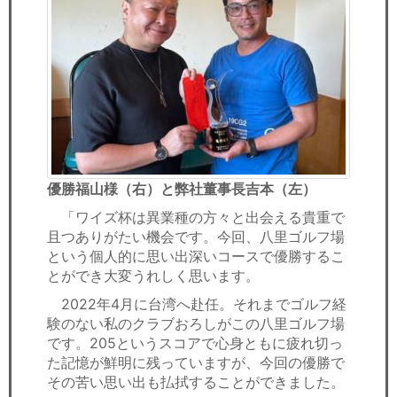
優勝福山様（右）と弊社董事長吉本（左）
「ワイズ杯は異業種の方々と出会える貴重で
且つありがたい機会です。今回、八里ゴルフ場
という個人的に思い出深いコースで優勝するこ
とができ大変うれしく思います。
2022年4月に台湾へ赴任。それまでゴルフ経
験のない私のクラブおろしがこの八里ゴルフ場
です。205というスコアで心身ともに疲れ切っ
た記憶が鮮明に残っていますが、今回の優勝で
その苦い思い出も払拭することができました。