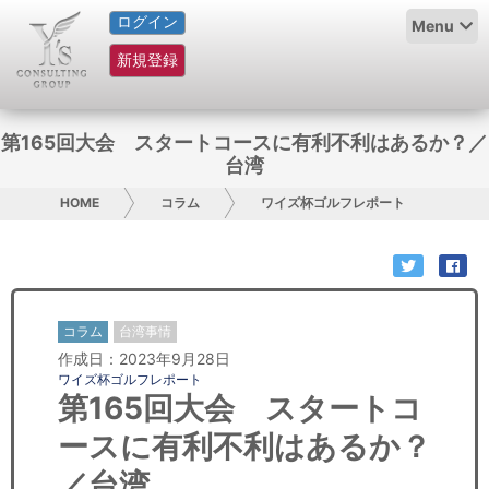
ログイン
HOME
Menu
新規登録
サービス紹介
コラム
第165回大会 スタートコースに有利不利はあるか？／
台湾
グループ概要
HOME
コラム
ワイズ杯ゴルフレポート
採用情報
お問い合わせ
コラム
台湾事情
日本人にPR
作成日：2023年9月28日
ワイズ杯ゴルフレポート
コンサルティング
第165回大会 スタートコ
ースに有利不利はあるか？
リサーチ
／台湾