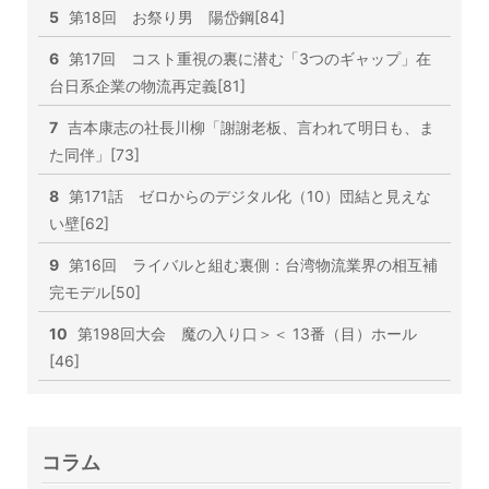
5
第18回 お祭り男 陽岱鋼[84]
6
第17回 コスト重視の裏に潜む「3つのギャップ」在
台日系企業の物流再定義[81]
7
吉本康志の社長川柳「謝謝老板、言われて明日も、ま
た同伴」[73]
8
第171話 ゼロからのデジタル化（10）団結と見えな
い壁[62]
9
第16回 ライバルと組む裏側：台湾物流業界の相互補
完モデル[50]
10
第198回大会 魔の入り口＞＜ 13番（目）ホール
[46]
コラム