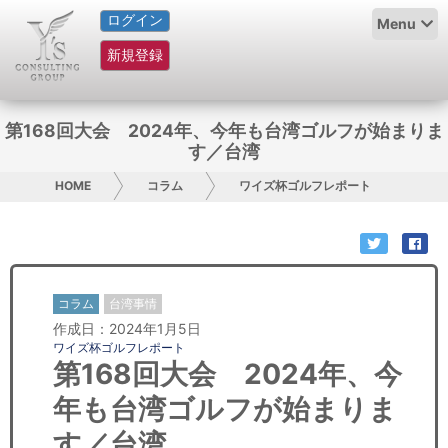
ログイン
HOME
Menu
新規登録
サービス紹介
コラム
第168回大会 2024年、今年も台湾ゴルフが始まりま
す／台湾
グループ概要
HOME
コラム
ワイズ杯ゴルフレポート
採用情報
お問い合わせ
コラム
台湾事情
日本人にPR
作成日：2024年1月5日
ワイズ杯ゴルフレポート
コンサルティング
第168回大会 2024年、今
年も台湾ゴルフが始まりま
リサーチ
す／台湾