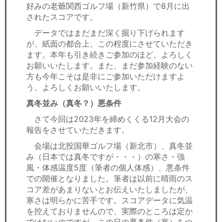
好みの老爺関西ゴルフ場（新竹県）で8月に出
されたスコアです。
データではまだまだ深く掘り下げられます
が、紙面の都合上、この程度にさせていただき
ます。本年も引き続きご参加のほど、よろしく
お願いいたします。また、まだ参加経験のない
方も今年こそは是非にご参加いただけますよ
う、よろしくお願いいたします。
真冬並み（真冬？）悪条件
さて今回は2023年を締めくくる12月大会の
報告をさせていただきます。
会場は北投国華ゴルフ場（新北市）、真冬並
み（日本では真冬ですが・・・）の寒さ・強
風・体感温度5度（筆者の個人体感）、悪条件
での開催となりました。筆者は以前に晴雨のス
コア差があまりないとお伝えいたしましたが、
寒さは明らかに苦手です。スコアデータに気温
を控えておりませんので、実際のところは定か