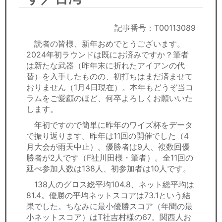
セミナー
経済ニュース
記事番号：T00113089
読者の皆様、新年おめでとうございます。
労務顧問
2024年初ラウンドは既にお済みですか？筆者
は新たな武器（昨年末に折れたアイアンの代
ＩＴ
替）を入手したものの、初打ちはまだ済ませて
おりません（1月4日現在）。本年もどうぞ当コ
ラムをご愛顧のほど、何卒よろしくお願いいた
飲食店情報
します。
年初ですので簡単に昨年のワイズ杯をデータ
で振り返ります。昨年は11回の開催でした（4
月大会が雨天中止）。優勝者は9人、複数回優
勝者が2人です（F社川田様・筆者）。全11回の
延べ参加人数は138人、初参加者は10人です。
138人のグロス総平均104.8、ネット総平均は
81.4。優勝の平均ネットスコアは73.1という結
果でした。ちなみに最小優勝スコア（年間の最
小ネットスコア）はT社吉村様の67。関西人お