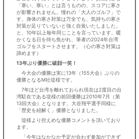
「寒い、寒い」とは言うものの、スコアに寒さ
が影響されません。憧れの「大人のゴルフ」で
す。身体の寒さ対策は万全でも、気持ちの寒さ
対策が足りていないと強く自覚いたしました。
と、10年以上毎年同じことを言っています。暖
かくなる日を待ち焦がれ、筆者の2024年台湾
ゴルフをスタートさせます。（心の寒さ対策は
諦めます）
13年ぶり優勝に破顔一笑！
今大会の優勝は実に13年（155大会）ぶりの
優勝となるM社堤様です。
7年ほど台湾を離れておられ現在は2度目の台
湾駐在である堤様の前回優勝は2010年7月（第
13回大会）となります。大谷翔平選手同様に
「歴史を紐解く」優勝となりました。
堤様より控えめな優勝コメントを頂いており
ます。
「今年はなかなか予定が合わず参加ができず