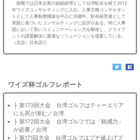
前職では日本企業の副総経理として台湾駐在を経て2012
年ワイズコンサルティングに入社。人事労務コンサルタン
トとして人事制度構築を中心に活躍中。駐在経営者として
実践に基づいたコンサルティングに定評がある。特に人事
面において高いコミュニケーション力を駆使し、クライア
ントの課題解決に最適なソリューションを提案している。
（言語）日本語◎
ワイズ杯ゴルフレポート
├ 第173回大会 台湾ゴルフはティーエリア
にも罠が潜む／台湾
├ 第172回大会 台湾ゴルフでは「鈍感力」
が必要／台湾
├ 第171回大会 台湾ゴルフはプチ値上げブ