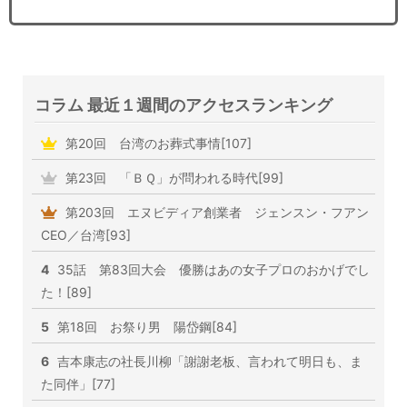
コラム 最近１週間のアクセスランキング
第20回 台湾のお葬式事情[107]
第23回 「ＢＱ」が問われる時代[99]
第203回 エヌビディア創業者 ジェンスン・フアン
CEO／台湾[93]
4
35話 第83回大会 優勝はあの女子プロのおかげでし
た！[89]
5
第18回 お祭り男 陽岱鋼[84]
6
吉本康志の社長川柳「謝謝老板、言われて明日も、ま
た同伴」[77]