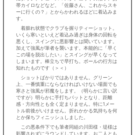
帯カイロなどなど。「佐藤さん、これからスキ
ーに行くの？」とからかわれるほどに着込みま
す。
着膨れ状態でクラブを握りティーショット。
いくら寒いといえど着込み過ぎは身体の回転を
悪くし、スイングに悪影響とは聞いています。
加えて強風が筆者を襲います。本能的に「早く
この場を脱出したい」とスイングが早くなって
しまいます。棒立ちで早打ち。ボールの行方は
知れたものです（＞＜）
ショットばかりではありません。グリーン
上、一番慎重にならなければいけない場面でも
寒さと強風が邪魔をします。（明らかに言い訳
ですが）明らかに手打ちパットとなり、距離
感・方向性とも全く定まりません。特に1メー
トル前後がいけません。折れかかる気持ちを何
とか保ちフィニッシュしました。
この悪条件下でも筆者同組の川田様・堤様は
影響されずにラウンドしています。お二人とも