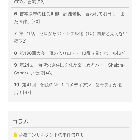
CEO／台湾[92]
6
吉本康志の社長川柳「謝謝老板、言われて明日も、ま
た同伴」[73]
7
第171話 ゼロからのデジタル化（10）団結と見えない
壁[72]
8
第198回大会 魔の入り口＞＜ 13番（目）ホール[64]
9
第24回 台湾の原住民文化が楽しめるバー（Shalom-
Sabar）／台湾[48]
10
第41回 伝説のNo.１コメディアン「猪哥亮」が復
活！[47]
コラム
労務コンサルタントの事件簿(19)