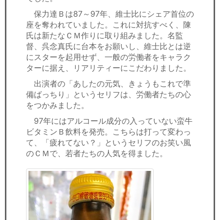
保力達Ｂは87～97年、維士比にシェア首位の
座を奪われていました。これに対抗すべく、陳
氏は新たなＣＭ作りに取り組みました。名監
督、呉念真氏に台本をお願いし、維士比とは逆
にスターを起用せず、一般の労働者をキャラク
ターに据え、リアリティーにこだわりました。
出演者の「あしたの元気、きょうもこれで準
備ばっちり」というセリフは、労働者たちの心
をつかみました。
97年にはアルコール成分の入っていない蛮牛
ビタミンＢ飲料を発売。こちらは打って変わっ
て、「疲れてない？」というセリフのお笑い風
のＣＭで、若者たちの人気を得ました。