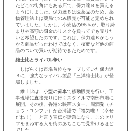
たどこの街角にもある店で、保力達Ｂを買える
ようにしました。保力達Ｂは医薬品のため、薬
物管理法上は薬局でのみ販売が可能と定められ
ていました。しかし、小売店の95％が、取り締
まりや高額の罰金のリスクを負ってでも売りた
いと希望したのです。これは、保力達Ｂがもう
かる商品だったわけではなく、檳榔など他の商
品のついで買いが期待できたためです。
維士比とライバル争い
しばらくは市場首位をキープしていた保力達
Ｂに、強力なライバル製品「三洋維士比」が登
場しました。
維士比は、小型の荷車で移動販売を行い、工
事現場に直接売りに行くスタイルで南部市場に
展開。その後、香港の映画スター、周潤発（チ
ョウ・ユンファ）が台湾語で「福気啦！（幸せ
だね！）」と言う宣伝が話題になり、このセリ
フをまねする人を街のあちこちで見掛けるほど
でした。