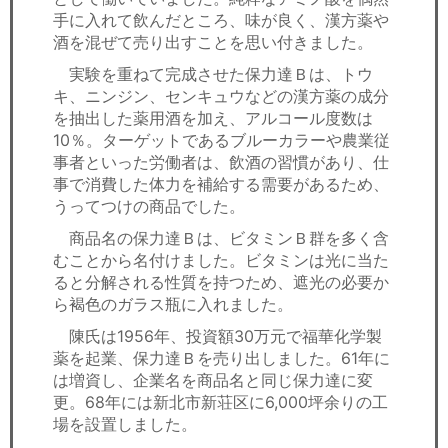
手に入れて飲んだところ、味が良く、漢方薬や
酒を混ぜて売り出すことを思い付きました。
実験を重ねて完成させた保力達Ｂは、トウ
キ、ニンジン、センキュウなどの漢方薬の成分
を抽出した薬用酒を加え、アルコール度数は
10％。ターゲットであるブルーカラーや農業従
事者といった労働者は、飲酒の習慣があり、仕
事で消費した体力を補給する需要があるため、
うってつけの商品でした。
商品名の保力達Ｂは、ビタミンＢ群を多く含
むことから名付けました。ビタミンは光に当た
ると分解される性質を持つため、遮光の必要か
ら褐色のガラス瓶に入れました。
陳氏は1956年、投資額30万元で福華化学製
薬を起業、保力達Ｂを売り出しました。61年に
は増資し、企業名を商品名と同じ保力達に変
更。68年には新北市新荘区に6,000坪余りの工
場を設置しました。