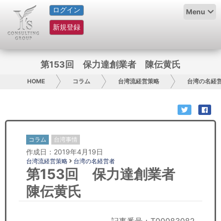
ログイン
HOME
Menu
新規登録
サービス紹介
コラム
第153回 保力達創業者 陳伝黄氏
グループ概要
HOME
コラム
台湾流経営策略
台湾の名経
採用情報
お問い合わせ
コラム
台湾事情
作成日：2019年4月19日
日本人にPR
台湾流経営策略
台湾の名経営者
第153回 保力達創業者
コンサルティング
陳伝黄氏
リサーチ