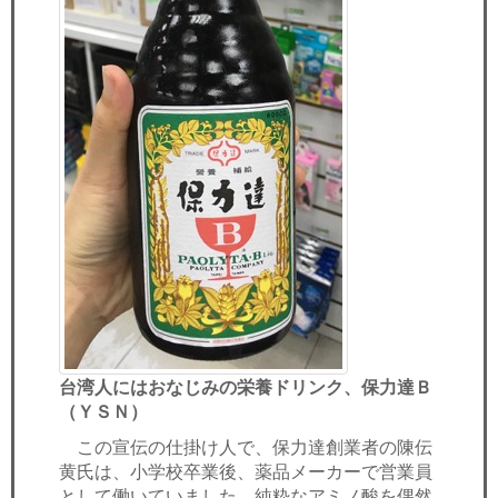
台湾人にはおなじみの栄養ドリンク、保力達Ｂ
（ＹＳＮ）
この宣伝の仕掛け人で、保力達創業者の陳伝
黄氏は、小学校卒業後、薬品メーカーで営業員
として働いていました。純粋なアミノ酸を偶然