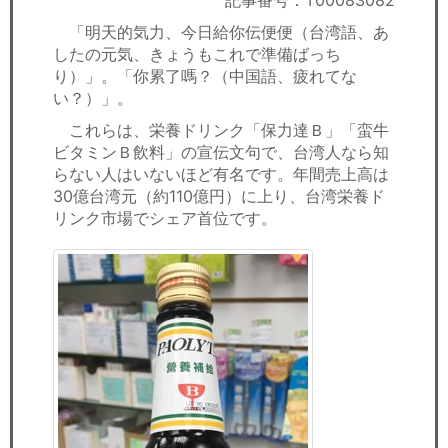
記事番号：T00083082
セミナー
「明天的気力、今日給你伝便便（台湾語、あ
したの元気、きょうもこれで準備ばっち
経済ニュース
り）」。「你累了嗎？（中国語、疲れてな
い？）」。
労務顧問
これらは、栄養ドリンク「保力達Ｂ」「蛮牛
ＩＴ
ビタミンＢ飲料」の宣伝文句で、台湾人なら知
らない人はいないほど有名です。年間売上高は
30億台湾元（約110億円）に上り、台湾栄養ド
飲食店情報
リンク市場でシェア首位です。