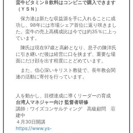
蛮牛ビタミンＢ飲料はコンビニで購入できます
（ＹＳＮ）
保力達は新たな収益源を手に入れることに成
功し、98年には市場シェア首位に返り咲きまし
た。蛮牛の売上高構成比は今では約35％に上っ
ています。
陳氏は現在97歳と高齢となり、息子の陳洋氏
に引き継いだ後は経営に口を挟まず、重要な場
面にだけ顔を出す程度にとどめています。
また、信心深いキリスト教徒で、長年教会関
連の活動に寄付を行っています。
人を動かし、目標達成に導くリーダーの育成
台湾人マネジャー向け 監督者研修
講師：ワイズコンサルティング 高級顧問 荘
建中
４月30日開講
https://www.ys-