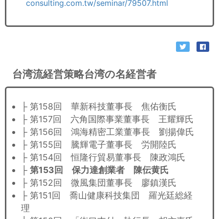
consulting.com.tw/seminar/79507.html
台湾流経営策略台湾の名経営者
├ 第158回 華新科技董事長 焦佑衡氏
├ 第157回 六角国際事業董事長 王耀輝氏
├ 第156回 鴻海精密工業董事長 劉揚偉氏
├ 第155回 騰輝電子董事長 労開陸氏
├ 第154回 恒隆行貿易董事長 陳政鴻氏
├
第153回 保力達創業者 陳伝黄氏
├ 第152回 微風集団董事長 廖鎮漢氏
├ 第151回 喬山健康科技集団 羅光廷総経
理