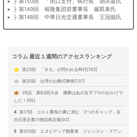
├ 第150回 「街口支付」執行長 胡亦嘉氏
├ 第149回 裕隆集団前董事長 厳凱泰氏
├ 第148回 中華日光交通董事長 王冠懿氏
コラム 最近１週間のアクセスランキング
第23回 「ＢＱ」が問われる時代[162]
第20回 台湾のお葬式事情[137]
35話 第83回大会 優勝はあの女子プロのおかげで
した！[95]
4
第17回 コスト重視の裏に潜む「3つのギャップ」在
台日系企業の物流再定義[93]
5
第203回 エヌビディア創業者 ジェンスン・フアン