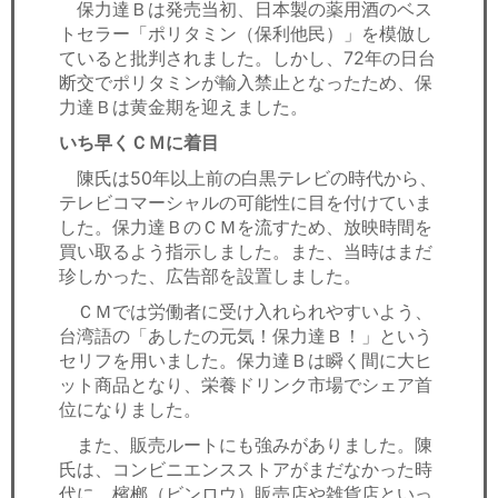
保力達Ｂは発売当初、日本製の薬用酒のベス
トセラー「ポリタミン（保利他民）」を模倣し
ていると批判されました。しかし、72年の日台
断交でポリタミンが輸入禁止となったため、保
力達Ｂは黄金期を迎えました。
いち早くＣＭに着目
陳氏は50年以上前の白黒テレビの時代から、
テレビコマーシャルの可能性に目を付けていま
した。保力達ＢのＣＭを流すため、放映時間を
買い取るよう指示しました。また、当時はまだ
珍しかった、広告部を設置しました。
ＣＭでは労働者に受け入れられやすいよう、
台湾語の「あしたの元気！保力達Ｂ！」という
セリフを用いました。保力達Ｂは瞬く間に大ヒ
ット商品となり、栄養ドリンク市場でシェア首
位になりました。
また、販売ルートにも強みがありました。陳
氏は、コンビニエンスストアがまだなかった時
代に、檳榔（ビンロウ）販売店や雑貨店といっ