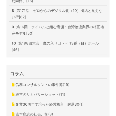
た同伴」[73]
8
第171話 ゼロからのデジタル化（10）団結と見えな
い壁[62]
9
第16回 ライバルと組む裏側：台湾物流業界の相互補
完モデル[50]
10
第198回大会 魔の入り口＞＜ 13番（目）ホール
[46]
コラム
労務コンサルタントの事件簿(19)
経営のリカバリーショット(11)
創業30周年で培った経営格言 厳選30(1)
吉本康志の社長川柳(8)