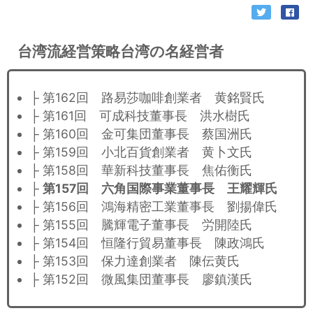
台湾流経営策略台湾の名経営者
├ 第162回 路易莎咖啡創業者 黄銘賢氏
├ 第161回 可成科技董事長 洪水樹氏
├ 第160回 金可集団董事長 蔡国洲氏
├ 第159回 小北百貨創業者 黄卜文氏
├ 第158回 華新科技董事長 焦佑衡氏
├
第157回 六角国際事業董事長 王耀輝氏
├ 第156回 鴻海精密工業董事長 劉揚偉氏
├ 第155回 騰輝電子董事長 労開陸氏
├ 第154回 恒隆行貿易董事長 陳政鴻氏
├ 第153回 保力達創業者 陳伝黄氏
├ 第152回 微風集団董事長 廖鎮漢氏