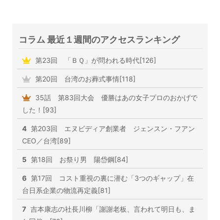
コラム 最近１週間のアクセスランキング
第23回 「ＢＱ」が問われる時代[126]
第20回 台湾のお葬式事情[118]
35話 第83回大会 優勝はあの女子プロのおかげで
した！[93]
4
第203回 エヌビディア創業者 ジェンスン・フアン
CEO／台湾[89]
5
第18回 お祭り男 陽岱鋼[84]
6
第17回 コスト重視の裏に潜む「3つのギャップ」在
台日系企業の物流再定義[81]
7
吉本康志の社長川柳「謝謝老板、言われて明日も、ま