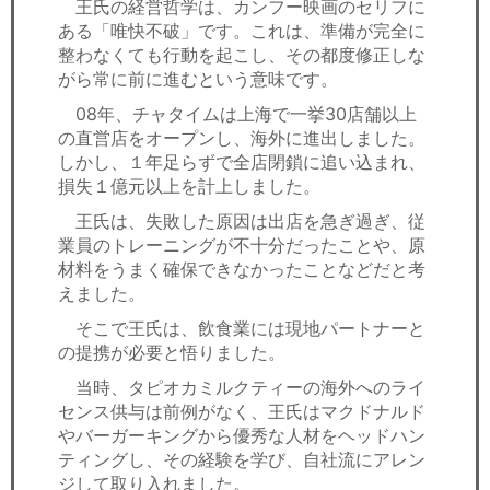
王氏の経営哲学は、カンフー映画のセリフに
ある「唯快不破」です。これは、準備が完全に
整わなくても行動を起こし、その都度修正しな
がら常に前に進むという意味です。
08年、チャタイムは上海で一挙30店舗以上
の直営店をオープンし、海外に進出しました。
しかし、１年足らずで全店閉鎖に追い込まれ、
損失１億元以上を計上しました。
王氏は、失敗した原因は出店を急ぎ過ぎ、従
業員のトレーニングが不十分だったことや、原
材料をうまく確保できなかったことなどだと考
えました。
そこで王氏は、飲食業には現地パートナーと
の提携が必要と悟りました。
当時、タピオカミルクティーの海外へのライ
センス供与は前例がなく、王氏はマクドナルド
やバーガーキングから優秀な人材をヘッドハン
ティングし、その経験を学び、自社流にアレン
ジして取り入れました。