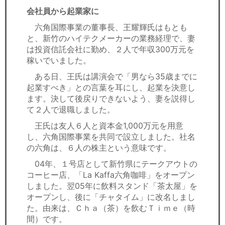
会社員から起業家に
六角国際事業の董事長、王耀輝氏はもとも
と、新竹のハイテクメーカーの業務経理で、妻
は投資信託会社に勤め、２人で年収300万元を
稼いでいました。
ある日、王氏は講演会で「男なら35歳までに
起業すべき」との言葉を耳にし、起業を決意し
ます。決して後戻りできないよう、妻を説得し
て２人で退職しました。
王氏は友人６人と資本金1,000万元を用意
し、六角国際事業を共同で設立しました。社名
の六角は、６人の株主という意味です。
04年、１号店として新竹県にテークアウトの
コーヒー店、「La Kaffa六角咖啡」をオープン
しました。翌05年に飲料スタンド「茶太屋」を
オープンし、後に「チャタイム」に改名しまし
た。由来は、Ｃｈａ（茶）を飲むＴｉｍｅ（時
間）です。