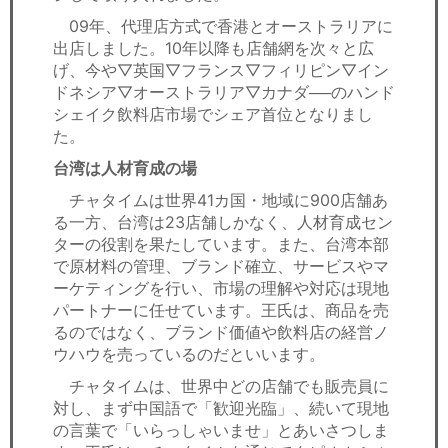
09年、代理店方式で香港とオーストラリアに
出店しました。10年以降も店舗網を次々と広
げ、今や▽英国▽フランス▽フィリピン▽イン
ドネシア▽オーストラリア▽カナダ──のハンド
シェイク飲料店市場でシェア首位となりまし
た。
台湾は人材育成の場
チャタイムは世界41カ国・地域に900店舗あ
る一方、台湾は23店舗しかなく、人材育成セン
ターの役割を果たしています。また、台湾本部
で原材料の管理、ブランド確立、サービスやマ
ーケティングを行い、市場の理解や対応は現地
パートナーに任せています。王氏は、商品を売
るのではなく、ブランド価値や飲料店の経営ノ
ウハウを売っているのだといいます。
チャタイムは、世界中どの店舗でも販売員に
対し、まず中国語で「歓迎光臨」、続いて現地
の言葉で「いらっしゃいませ」とあいさつしま