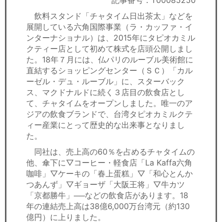
記事番号：T00085250
セミナー
飲料スタンド「チャタイム日出茶太」などを
展開している六角国際事業（ラ・カッファ・イ
経済ニュース
ンターナショナル）は、2015年にタピオカミル
クティー店として初めて株式を店頭公開しまし
労務顧問
た。18年７月には、仏パリのルーブル美術館に
直結するショッピングセンター（ＳＣ）「カル
ＩＴ
ーゼル・デュ・ルーブル」に、スターバック
ス、マクドナルドに続く３店目の飲食店とし
飲食店情報
て、チャタイムをオープンしました。唯一のア
ジアの飲食ブランドで、台湾タピオカミルクテ
ィー産業にとって歴史的な出来事となりまし
た。
同社は、売上高の60％を占めるチャタイムの
他、傘下に▽コーヒー・軽食店「La Kaffa六角
咖啡」▽ケーキの「春上蛋糕」▽「和心とんか
つあんず」▽ギョーザ「大阪王将」▽牛カツ
「京都勝牛」──などの飲食店があります。18
年の連結売上高は38億6,000万台湾元（約130
億円）に上りました。