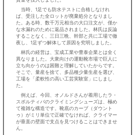
当時、1足でも防水テストに合格しなけれ
ば、受注した全ロットが廃棄処分となりまし
た。ある時、数千万元相当の大口注文が、僅か
な水漏れのために返品されました。林氏は反論
することなく、三日三晩、幹部と共に工場で徹
夜し、1足ずつ解体して原因を究明しました。
林氏の経営は、宝成工業や豊泰企業とは全く
異なりました。大衆向けの運動靴市場で巨人に
立ち向かうのは困難と理解していたからです。
そこで、量産を捨て、多品種少量生産を選び、
工場を「柔軟性の高い工芸実験室」にしまし
た。
例えば、今回、オノルドさんが着用したラ・
スポルティバのクライミングシューズは、極め
て複雑な構造です。靴底のカーブ（ダウント
ゥ）がミリ単位で正確でなければ、クライマー
が垂直の壁面で支点を見つけることはできませ
ん。