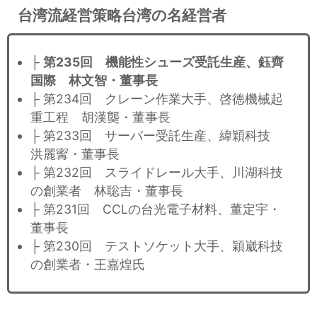
台湾流経営策略台湾の名経営者
├
第235回 機能性シューズ受託生産、鈺齊
国際 林文智・董事長
├ 第234回 クレーン作業大手、啓徳機械起
重工程 胡漢龑・董事長
├ 第233回 サーバー受託生産、緯穎科技
洪麗寗・董事長
├ 第232回 スライドレール大手、川湖科技
の創業者 林聡吉・董事長
├ 第231回 CCLの台光電子材料、董定宇・
董事長
├ 第230回 テストソケット大手、穎崴科技
の創業者・王嘉煌氏