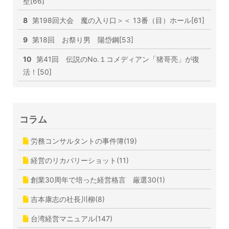
壁[66]
8
第198回大会 魔の入り口＞＜ 13番（目）ホール[61]
9
第18回 お祭り男 陽岱鋼[53]
10
第41回 伝説のNo.１コメディアン「猪哥亮」が復
活！[50]
コラム
労務コンサルタントの事件簿(19)
経営のリカバリーショット(11)
創業30周年で培った経営格言 厳選30(1)
吉本康志の社長川柳(8)
台湾経営マニュアル(147)