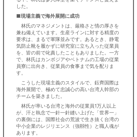
した。
■現場主義で海外展開に成功
林氏のマネジメントは、厳格さと情の厚さを
兼ね備えています。生産ラインに対する精度の
要求は、まるで軍隊並みです。あるとき、静電
気防止靴を履かずに研究室に立ち入った従業員
を、皆の前で叱責したこともありました。一方
で、林氏はカンボジアやベトナムの工場の従業
員寮に出向き、従業員の食事まで気を配りま
す。
こうした現場主義のスタイルで、鈺齊国際は
海外展開で、極めて忠誠心の高い台湾人幹部の
チームを築きました。
林氏が率いる台湾と海外の従業員1万人以上
が、汗と執念で一針一針縫い上げた「世界一」
の裏側には、国際社会の荒波で生き抜く台湾の
中小企業のレジリエンス（強靱性）と職人魂が
あります。