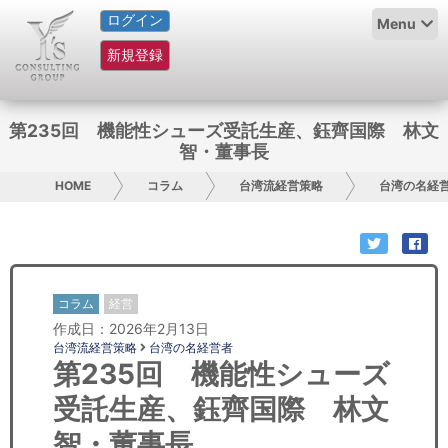
ログイン
HOME
Menu
新規登録
サービス紹介
コラム
第235回 機能性シューズ受託生産、鈺齊国際 林文
智・董事長
グループ概要
HOME
コラム
台湾流経営策略
台湾の名経
採用情報
お問い合わせ
コラム
経営
日本人にPR
作成日：2026年2月13日
台湾流経営策略
台湾の名経営者
コンサルティング
第235回 機能性シューズ
受託生産、鈺齊国際 林文
リサーチ
智・董事長