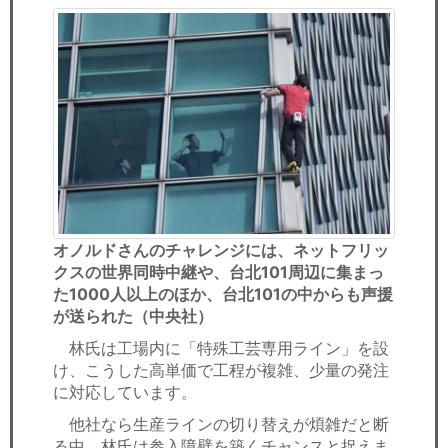
オノルドさんのチャレンジには、ネットフリッ
クスの世界同時中継や、台北101周辺に集まっ
た1000人以上のほか、台北101の中からも声援
が送られた（中央社）
林氏は工場内に「特殊工芸専用ライン」を設
け、こうした高単価で工程が複雑、少量の発注
に対応しています。
他社なら生産ラインの切り替えが煩雑だと断
る中、林氏は参入障壁を築くチャンスと捉えま