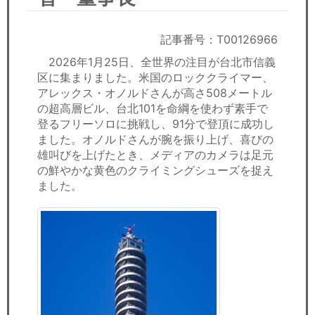
セミナー
経済ニュース
記事番号：T00126966
2026年1月25日、全世界の注目が台北市信義
労務顧問
区に集まりました。米国のロッククライマー、
アレックス・オノルドさんが高さ508メートル
ＩＴ
の超高層ビル、台北101を命綱を使わず素手で
登るフリーソロに挑戦し、91分で登頂に成功し
ました。オノルドさんが腕を振り上げ、喜びの
飲食店情報
雄叫びを上げたとき、メディアのカメラは足元
の鮮やかな黄色のクライミングシューズを捉え
ました。