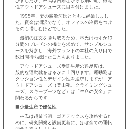
びましたが、林氏は困難ながらも別の道、機能
性アウトドアシューズに目を付けました。
1995年、妻の廖源河氏とともに起業しまし
た。資金は潤沢でなく、オフィスの冷房をつけ
るのも惜しむほどでした。
最初の注文を勝ち取るため、林氏はわずか10
分間のプレゼンの機会を求めて、サンプルシュ
ーズを持参し、海外ブランドの本社の入り口で
数日間待ち続けたこともありました。
アウトドアシューズ受託生産の難易度は、一
般的な運動靴をはるかに上回ります。運動靴は
クッション性とデザイン性を追求しますが、ア
ウトドアシューズ（登山靴、クライミングシュ
ーズ、スキーブーツなど）は「生命の安全」に
関わるからです。
■少量生産で優位性
林氏は起業当初、ゴアテックスを攻略するた
めに、研究開発と設備更新に、ほぼ全ての運転
資金を投入しました。