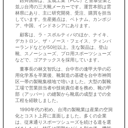
鈺齊国際は、宝成工業（PCC）と豊泰企業と
並ぶ台湾の三大靴メーカーです。運営本部は雲
林県にあり、主に研究開発、受注、購買を担当
しています。生産拠点は、ベトナム、カンボジ
ア、中国、インドネシアにあります。
顧客は、ラ・スポルティバのほか、ナイキ、
デカトロン、ザ・ノース・フェイス、ティンバ
ーランドなどが50社以上。主な製品は、登山
靴、スノーシューズ、プロ用スポーツシューズ
などで、ゴアテックスを採用しています。
董事長の林文智氏は、台中市の逢甲大学の応
用化学系を卒業後、靴製造の基礎を台中市神岡
区一帯の製靴集積地で培いました。大型の製靴
工場で営業担当者や技術責任者を務め、靴の甲
部（アッパー）の縫製から靴底の成型までの全
工程を経験しました。
1990年代の初め、台湾の製靴業は産業の空洞
化とコスト上昇に直面しました。多くの企業
は、従来通りスポーツシューズを続ける道を選