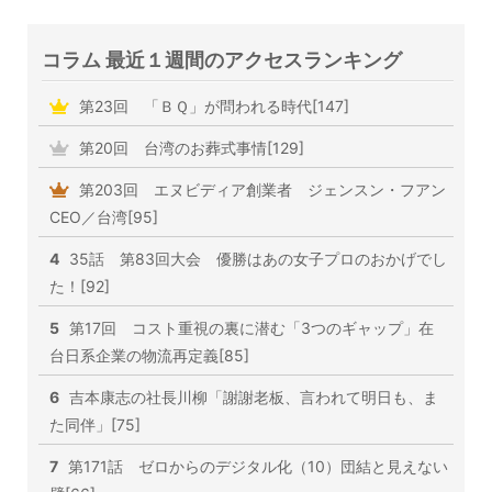
コラム 最近１週間のアクセスランキング
第23回 「ＢＱ」が問われる時代[147]
第20回 台湾のお葬式事情[129]
第203回 エヌビディア創業者 ジェンスン・フアン
CEO／台湾[95]
4
35話 第83回大会 優勝はあの女子プロのおかげでし
た！[92]
5
第17回 コスト重視の裏に潜む「3つのギャップ」在
台日系企業の物流再定義[85]
6
吉本康志の社長川柳「謝謝老板、言われて明日も、ま
た同伴」[75]
7
第171話 ゼロからのデジタル化（10）団結と見えない