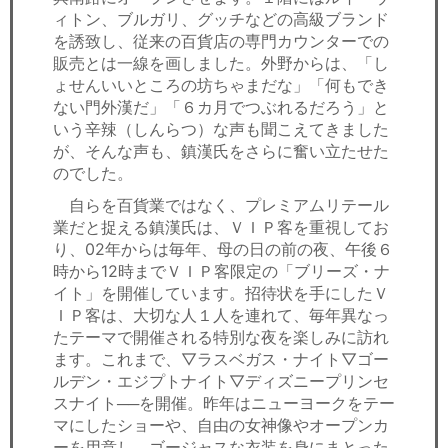
ィトン、ブルガリ、グッチなどの高級ブランド
を誘致し、従来の百貨店の専門カウンターでの
販売とは一線を画しました。外野からは、「し
ょせんいいところの坊ちゃまだな」「何もでき
ない門外漢だ」「６カ月でつぶれるだろう」と
いう辛辣（しんらつ）な声も聞こえてきました
が、そんな声も、鎮漢氏をさらに奮い立たせた
のでした。
自らを百貨業ではなく、プレミアムリテール
業だと捉える鎮漢氏は、ＶＩＰ客を重視してお
り、02年からは毎年、母の日の前の夜、午後６
時から12時までＶＩＰ客限定の「ブリーズ・ナ
イト」を開催しています。招待状を手にしたＶ
ＩＰ客は、大切な人１人を連れて、毎年異なっ
たテーマで開催される特別な夜を楽しみに訪れ
ます。これまで、▽ラスベガス・ナイト▽ゴー
ルデン・エジプトナイト▽ディズニープリンセ
スナイト──を開催。昨年はニューヨークをテー
マにしたショーや、自由の女神像やオープンカ
ーを用意し、ゴージャスな衣装を身にまとった