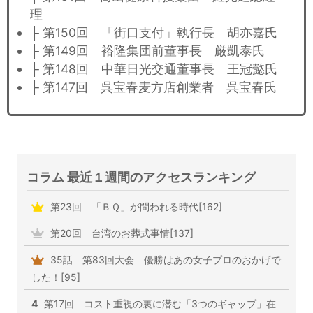
理
├ 第150回 「街口支付」執行長 胡亦嘉氏
├ 第149回 裕隆集団前董事長 厳凱泰氏
├ 第148回 中華日光交通董事長 王冠懿氏
├ 第147回 呉宝春麦方店創業者 呉宝春氏
コラム 最近１週間のアクセスランキング
第23回 「ＢＱ」が問われる時代[162]
第20回 台湾のお葬式事情[137]
35話 第83回大会 優勝はあの女子プロのおかげで
した！[95]
4
第17回 コスト重視の裏に潜む「3つのギャップ」在