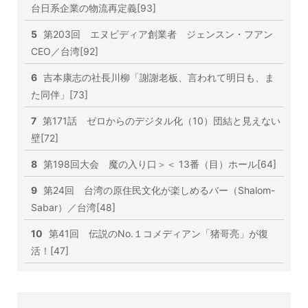
台日系企業の物流再定義[93]
5
第203回 エヌビディア創業者 ジェンスン・フアン
CEO／台湾[92]
6
吉本康志の社長川柳「謝謝老板、言われて明日も、ま
た同伴」[73]
7
第171話 ゼロからのデジタル化（10）団結と見えない
壁[72]
8
第198回大会 魔の入り口＞＜ 13番（目）ホール[64]
9
第24回 台湾の原住民文化が楽しめるバー（Shalom-
Sabar）／台湾[48]
10
第41回 伝説のNo.１コメディアン「猪哥亮」が復
活！[47]