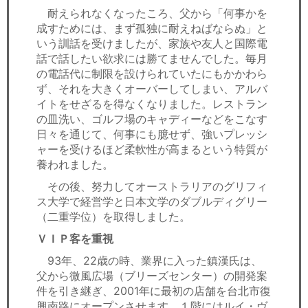
耐えられなくなったころ、父から「何事かを
成すためには、まず孤独に耐えねばならぬ」と
いう訓話を受けましたが、家族や友人と国際電
話で話したい欲求には勝てませんでした。毎月
の電話代に制限を設けられていたにもかかわら
ず、それを大きくオーバーしてしまい、アルバ
イトをせざるを得なくなりました。レストラン
の皿洗い、ゴルフ場のキャディーなどをこなす
日々を通じて、何事にも臆せず、強いプレッシ
ャーを受けるほど柔軟性が高まるという特質が
養われました。
その後、努力してオーストラリアのグリフィ
ス大学で経営学と日本文学のダブルディグリー
（二重学位）を取得しました。
ＶＩＰ客を重視
93年、22歳の時、業界に入った鎮漢氏は、
父から微風広場（ブリーズセンター）の開発案
件を引き継ぎ、2001年に最初の店舗を台北市復
興南路にオープンさせます。１階にはルイ・ヴ