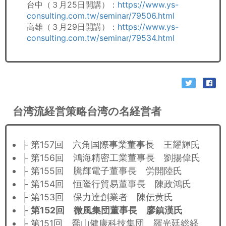
台中（３月25日開講）：
https://www.ys-
consulting.com.tw/seminar/79506.html
高雄（３月29日開講）：
https://www.ys-
consulting.com.tw/seminar/79534.html
台湾流経営策略台湾の名経営者
├ 第157回 六角国際事業董事長 王耀輝氏
├ 第156回 鴻海精密工業董事長 劉揚偉氏
├ 第155回 騰輝電子董事長 労開陸氏
├ 第154回 恒隆行貿易董事長 陳政鴻氏
├ 第153回 保力達創業者 陳伝黄氏
├
第152回 微風集団董事長 廖鎮漢氏
├ 第151回 喬山健康科技集団 羅光廷総経