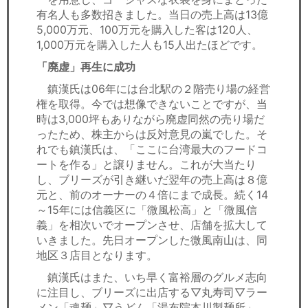
有名人も多数招きました。当日の売上高は13億
5,000万元、100万元を購入した客は120人、
1,000万元を購入した人も15人出たほどです。
「廃虚」再生に成功
鎮漢氏は06年には台北駅の２階売り場の経営
権を取得。今では想像できないことですが、当
時は3,000坪もありながら廃虚同然の売り場だ
ったため、株主からは反対意見の嵐でした。そ
れでも鎮漢氏は、「ここに台湾最大のフードコ
ートを作る」と譲りません。これが大当たり
し、ブリーズが引き継いだ翌年の売上高は８億
元と、前のオーナーの４倍にまで成長。続く14
～15年には信義区に「微風松高」と「微風信
義」を相次いでオープンさせ、店舗を拡大して
いきました。先日オープンした微風南山は、同
地区３店目となります。
鎮漢氏はまた、いち早く富裕層のグルメ志向
に注目し、ブリーズに出店する▽丸寿司▽ラー
メン「魂麺」▽うどん「湯布院本川製麺所」──