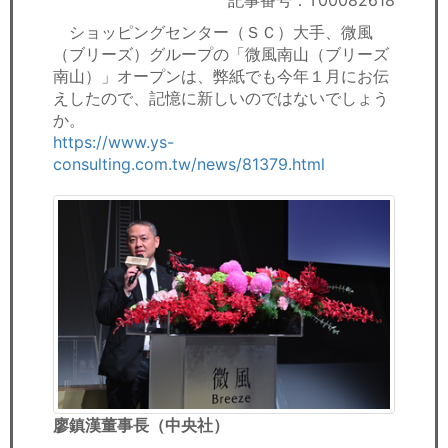
記事番号：T00082618
セミナー
ショッピングセンター（ＳＣ）大手、微風
（ブリーズ）グループの「微風南山（ブリーズ
経済ニュース
南山）」オープンは、弊紙でも今年１月にお伝
えしたので、記憶に新しいのではないでしょう
労務顧問
か。
https://www.ys-
ＩＴ
consulting.com.tw/news/81379.html
飲食店情報
廖鎮漢董事長（中央社）