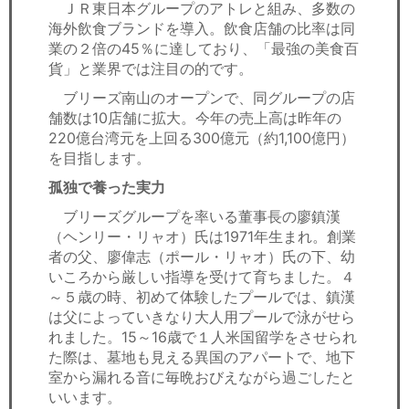
ＪＲ東日本グループのアトレと組み、多数の
海外飲食ブランドを導入。飲食店舗の比率は同
業の２倍の45％に達しており、「最強の美食百
貨」と業界では注目の的です。
ブリーズ南山のオープンで、同グループの店
舗数は10店舗に拡大。今年の売上高は昨年の
220億台湾元を上回る300億元（約1,100億円）
を目指します。
孤独で養った実力
ブリーズグループを率いる董事長の廖鎮漢
（ヘンリー・リャオ）氏は1971年生まれ。創業
者の父、廖偉志（ポール・リャオ）氏の下、幼
いころから厳しい指導を受けて育ちました。４
～５歳の時、初めて体験したプールでは、鎮漢
は父によっていきなり大人用プールで泳がせら
れました。15～16歳で１人米国留学をさせられ
た際は、墓地も見える異国のアパートで、地下
室から漏れる音に毎晩おびえながら過ごしたと
いいます。