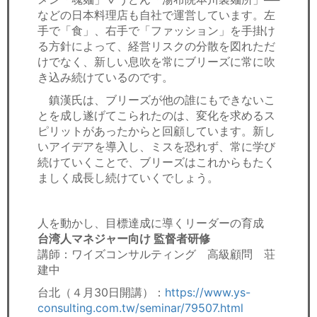
などの日本料理店も自社で運営しています。左
手で「食」、右手で「ファッション」を手掛け
る方針によって、経営リスクの分散を図れただ
けでなく、新しい息吹を常にブリーズに常に吹
き込み続けているのです。
鎮漢氏は、ブリーズが他の誰にもできないこ
とを成し遂げてこられたのは、変化を求めるス
ピリットがあったからと回顧しています。新し
いアイデアを導入し、ミスを恐れず、常に学び
続けていくことで、ブリーズはこれからもたく
ましく成長し続けていくでしょう。
人を動かし、目標達成に導くリーダーの育成
台湾人マネジャー向け 監督者研修
講師：ワイズコンサルティング 高級顧問 荘
建中
台北（４月30日開講）：
https://www.ys-
consulting.com.tw/seminar/79507.html