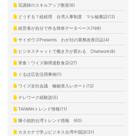
荘講師のスキルアップ教室(6)
どうする？総経理 台湾人事制度 マル秘裏話(12)
経営者が自分で作る簡単データベース(198)
サイボウズPresents わが社の業務改善日誌(4)
ビジネスチャットで働き方が変わる Chatwork(8)
実食！ワイズ御用達飲食店(27)
ぐるぽ広告活用事例(1)
ワイズ全社会議 極秘潜入レポート(12)
テレワーク経験談(5)
TAIWANトレンド情報(11)
陳小姐的台湾トレンド情報 (60)
カタカナで学ぶビジネス台湾中国語(31)