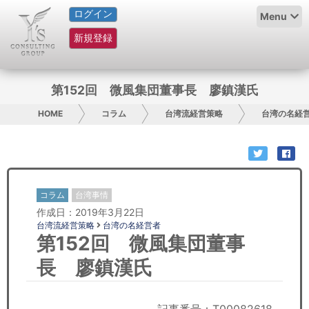
ログイン
HOME
Menu
新規登録
サービス紹介
コラム
第152回 微風集団董事長 廖鎮漢氏
グループ概要
HOME
コラム
台湾流経営策略
台湾の名経
採用情報
お問い合わせ
コラム
台湾事情
作成日：2019年3月22日
日本人にPR
台湾流経営策略
台湾の名経営者
第152回 微風集団董事
コンサルティング
長 廖鎮漢氏
リサーチ