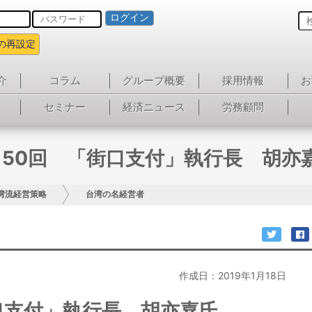
ログイン
の再設定
介
コラム
グループ概要
採用情報
お
セミナー
経済ニュース
労務顧問
150回 「街口支付」執行長 胡亦
湾流経営策略
台湾の名経営者
作成日：2019年1月18日
口支付」執行長 胡亦嘉氏