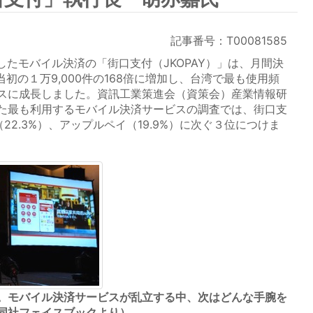
記事番号：T00081585
たモバイル決済の「街口支付（JKOPAY）」は、月間決
当初の１万9,000件の168倍に増加し、台湾で最も使用頻
スに成長しました。資訊工業策進会（資策会）産業情報研
た最も利用するモバイル決済サービスの調査では、街口支
（22.3%）、アップルペイ（19.9%）に次ぐ３位につけま
。モバイル決済サービスが乱立する中、次はどんな手腕を
同社フェイスブックより）