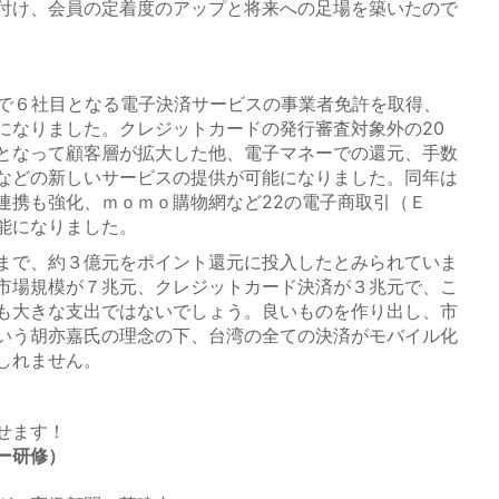
付け、会員の定着度のアップと将来への足場を築いたので
で６社目となる電子決済サービスの事業者免許を取得、
になりました。クレジットカードの発行審査対象外の20
となって顧客層が拡大した他、電子マネーでの還元、手数
などの新しいサービスの提供が可能になりました。同年は
連携も強化、ｍｏｍｏ購物網など22の電子商取引（Ｅ
能になりました。
まで、約３億元をポイント還元に投入したとみられていま
市場規模が７兆元、クレジットカード決済が３兆元で、こ
も大きな支出ではないでしょう。良いものを作り出し、市
いう胡亦嘉氏の理念の下、台湾の全ての決済がモバイル化
しれません。
せます！
ー研修）