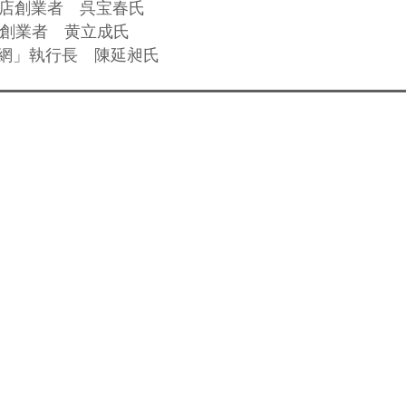
方店創業者 呉宝春氏
ィア創業者 黄立成氏
団購網」執行長 陳延昶氏