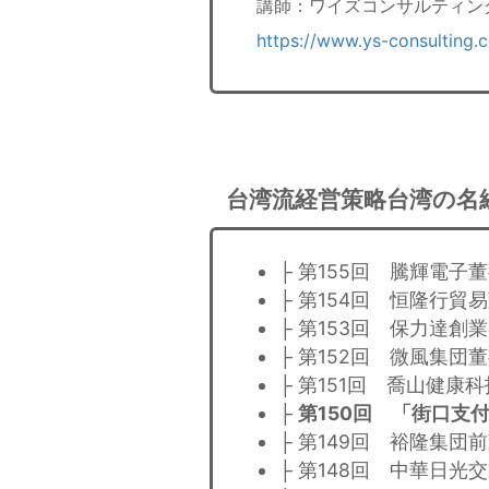
講師：ワイズコンサルティン
https://www.ys-consulting.
台湾流経営策略台湾の名
├ 第155回 騰輝電子
├ 第154回 恒隆行貿
├ 第153回 保力達創
├ 第152回 微風集団
├ 第151回 喬山健康
├
第150回 「街口支
├ 第149回 裕隆集団
├ 第148回 中華日