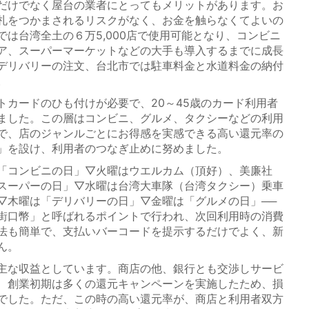
だけでなく屋台の業者にとってもメリットがあります。お
札をつかまされるリスクがなく、お金を触らなくてよいの
は台湾全土の６万5,000店で使用可能となり、コンビニ
ア、スーパーマーケットなどの大手も導入するまでに成長
デリバリーの注文、台北市では駐車料金と水道料金の納付
。
カードのひも付けが必要で、20～45歳のカード利用者
ました。この層はコンビニ、グルメ、タクシーなどの利用
で、店のジャンルごとにお得感を実感できる高い還元率の
」を設け、利用者のつなぎ止めに努めました。
「コンビニの日」▽火曜はウエルカム（頂好）、美廉社
スーパーの日」▽水曜は台湾大車隊（台湾タクシー）乗車
▽木曜は「デリバリーの日」▽金曜は「グルメの日」──
街口幣」と呼ばれるポイントで行われ、次回利用時の消費
法も簡単で、支払いバーコードを提示するだけでよく、新
ん。
主な収益としています。商店の他、銀行とも交渉しサービ
、創業初期は多くの還元キャンペーンを実施したため、損
でした。ただ、この時の高い還元率が、商店と利用者双方