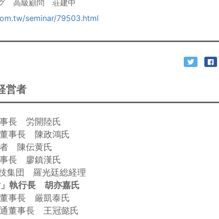
グ 高級顧問 荘建中
com.tw/seminar/79503.html
経営者
董事長 労開陸氏
易董事長 陳政鴻氏
業者 陳伝黄氏
董事長 廖鎮漢氏
科技集団 羅光廷総経理
付」執行長 胡亦嘉氏
前董事長 厳凱泰氏
光交通董事長 王冠懿氏