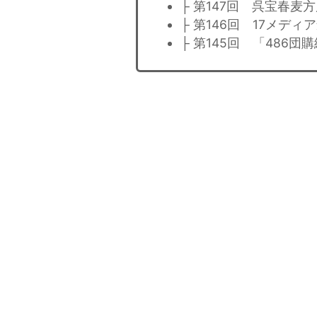
├ 第147回 呉宝春麦
├ 第146回 17メデ
├ 第145回 「486