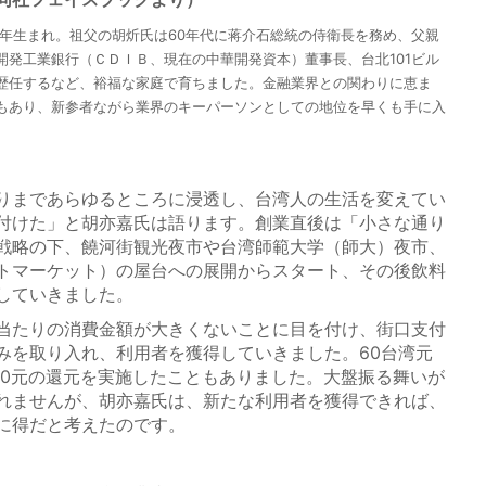
0年生まれ。祖父の胡炘氏は60年代に蒋介石総統の侍衛長を務め、父親
開発工業銀行（ＣＤＩＢ、現在の中華開発資本）董事長、台北101ビル
歴任するなど、裕福な家庭で育ちました。金融業界との関わりに恵ま
もあり、新参者ながら業界のキーパーソンとしての地位を早くも手に入
りまであらゆるところに浸透し、台湾人の生活を変えてい
付けた」と胡亦嘉氏は語ります。創業直後は「小さな通り
戦略の下、饒河街観光夜市や台湾師範大学（師大）夜市、
トマーケット）の屋台への展開からスタート、その後飲料
していきました。
当たりの消費金額が大きくないことに目を付け、街口支付
みを取り入れ、利用者を獲得していきました。60台湾元
30元の還元を実施したこともありました。大盤振る舞いが
れませんが、胡亦嘉氏は、新たな利用者を獲得できれば、
に得だと考えたのです。