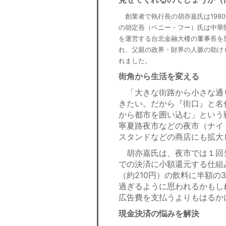
創業者で執行長の胡亦嘉氏は198
の胡定吾（ベニー・フー）氏は中華
を運営する台北金融大楼の董事長を
れ、父親の政界・財界の人脈の助け
れました。
街角から生活を変える
「大きな街路から小さな通
きたい。だから『街口』と名
から都市を囲い込む」という
寧夏路夜市などの夜市（ナイ
スタンドなどの商店にも拡大
胡亦嘉氏は、夜市では１回
での決済に小額還元する仕組
（約210円）の飲料に半額の
過ぎるように思われるかもし
広告費を支払うよりもはるか
現金決済の悩みを解決