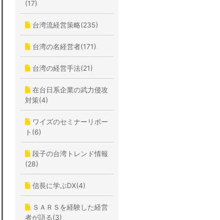
(17)
台湾流経営策略(235)
台湾の名経営者(171)
台湾の経営手法(21)
在台日系企業の武力侵攻
対策(4)
ワイズのセミナーリポー
ト(6)
段子の台湾トレンド情報
(28)
信長に学ぶDX(4)
ＳＡＲＳを経験した経営
者が語る(3)