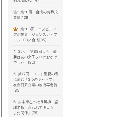
われる時代[147]
第20回 台湾のお葬式
事情[129]
第203回 エヌビディ
ア創業者 ジェンスン・フ
アンCEO／台湾[95]
4
35話 第83回大会 優
勝はあの女子プロのおかげ
でした！[92]
5
第17回 コスト重視の裏
に潜む「3つのギャップ」
在台日系企業の物流再定義
[85]
6
吉本康志の社長川柳「謝
謝老板、言われて明日も、
また同伴」[75]