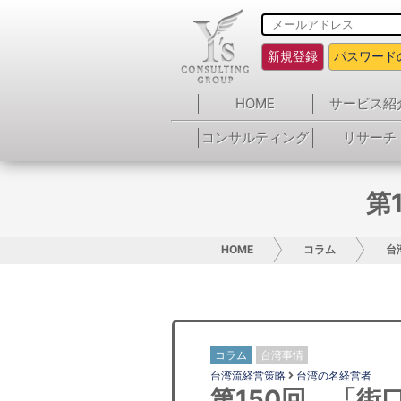
新規登録
パスワード
HOME
サービス紹
コンサルティング
リサーチ
第
HOME
コラム
台
コラム
台湾事情
台湾流経営策略
台湾の名経営者
第150回 「街