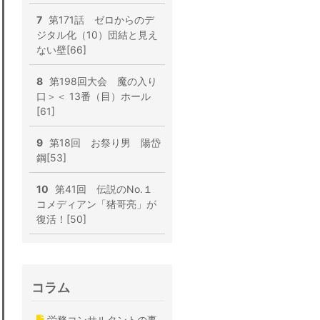
7
第171話 ゼロからのデ
ジタル化（10）団結と見え
ない壁[66]
8
第198回大会 魔の入り
口＞＜ 13番（目）ホール
[61]
9
第18回 お祭り男 陽岱
鋼[53]
10
第41回 伝説のNo.１
コメディアン「猪哥亮」が
復活！[50]
コラム
労務コンサルタントの事