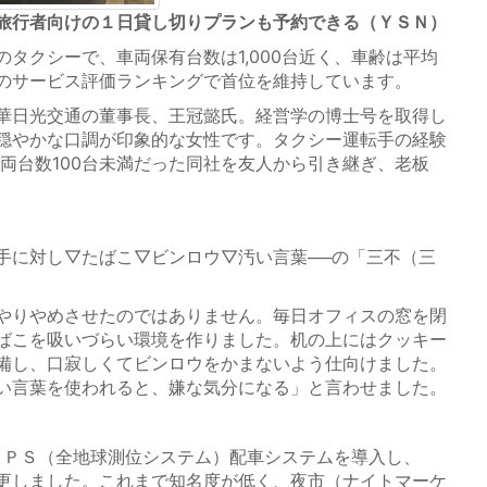
旅行者向けの１日貸し切りプランも予約できる（ＹＳＮ）
タクシーで、車両保有台数は1,000台近く、車齢は平均
のサービス評価ランキングで首位を維持しています。
華日光交通の董事長、王冠懿氏。経営学の博士号を取得し
穏やかな口調が印象的な女性です。タクシー運転手の経験
車両台数100台未満だった同社を友人から引き継ぎ、老板
に対し▽たばこ▽ビンロウ▽汚い言葉──の「三不（三
。
やりやめさせたのではありません。毎日オフィスの窓を閉
ばこを吸いづらい環境を作りました。机の上にはクッキー
備し、口寂しくてビンロウをかまないよう仕向けました。
い言葉を使われると、嫌な気分になる」と言わせました。
ＧＰＳ（全地球測位システム）配車システムを導入し、
更しました。これまで知名度が低く、夜市（ナイトマーケ