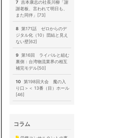
7
吉本康志の社長川柳「謝
謝老板、言われて明日も、
また同伴」[73]
8
第171話 ゼロからのデ
ジタル化（10）団結と見え
ない壁[62]
9
第16回 ライバルと組む
裏側：台湾物流業界の相互
補完モデル[50]
10
第198回大会 魔の入
り口＞＜ 13番（目）ホール
[46]
コラム
労務コンサルタントの事