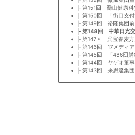
├ 第151回 喬山健康
├ 第150回 「街口
├ 第149回 裕隆集団
├
第148回 中華日光
├ 第147回 呉宝春麦
├ 第146回 17メデ
├ 第145回 「486
├ 第144回 ヤゲオ董
├ 第143回 来思達