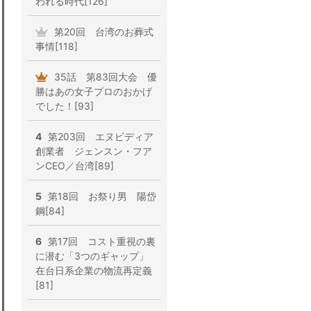
われる時代[126]
第20回 台湾のお葬式
事情[118]
35話 第83回大会 優
勝はあの女子プロのおかげ
でした！[93]
4
第203回 エヌビディア
創業者 ジェンスン・フア
ンCEO／台湾[89]
5
第18回 お祭り男 陽岱
鋼[84]
6
第17回 コスト重視の裏
に潜む「3つのギャップ」
在台日系企業の物流再定義
[81]