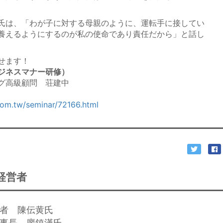
氏は、「わが子に対する母親のように、運転手に接してい
養えるようにするのが私の使命であり責任だから」と話し
せます！
ジネスマナー研修）
グ高級顧問 荘建中
com.tw/seminar/72166.html
経営者
業者 陳伝黄氏
董事長 廖鎮漢氏