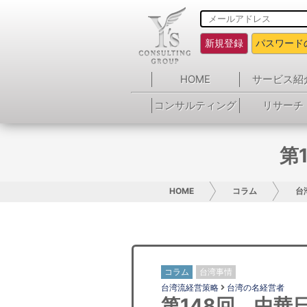
新規登録
パスワード
HOME
サービス紹
コンサルティング
リサーチ
第
HOME
コラム
台
コラム
台湾事情
台湾流経営策略
台湾の名経営者
第148回 中華