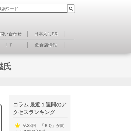
問い合わせ
日本人にPR
ＩＴ
飲食店情報
懿氏
コラム 最近１週間のア
クセスランキング
第23回 「ＢＱ」が問