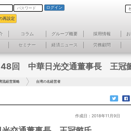
ログイン
の再設定
介
コラム
グループ概要
採用情報
お
セミナー
経済ニュース
労務顧問
148回 中華日光交通董事長 王冠
湾流経営策略
台湾の名経営者
作成日：2018年11月9日
日光交通董事長 王冠懿氏