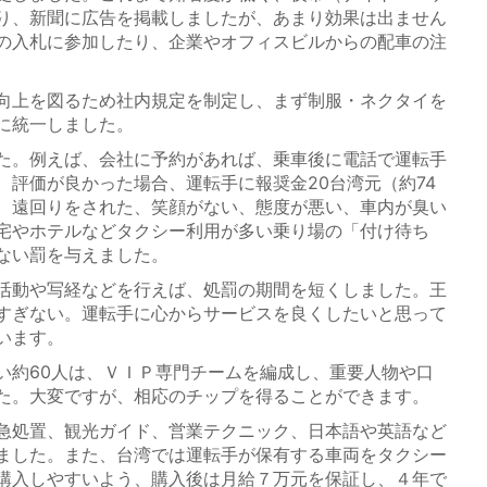
り、新聞に広告を掲載しましたが、あまり効果は出ません
の入札に参加したり、企業やオフィスビルからの配車の注
向上を図るため社内規定を制定し、まず制服・ネクタイを
に統一しました。
た。例えば、会社に予約があれば、乗車後に電話で運転手
、評価が良かった場合、運転手に報奨金20台湾元（約74
、遠回りをされた、笑顔がない、態度が悪い、車内が臭い
宅やホテルなどタクシー利用が多い乗り場の「付け待ち
ない罰を与えました。
活動や写経などを行えば、処罰の期間を短くしました。王
すぎない。運転手に心からサービスを良くしたいと思って
います。
約60人は、ＶＩＰ専門チームを編成し、重要人物や口
た。大変ですが、相応のチップを得ることができます。
急処置、観光ガイド、営業テクニック、日本語や英語など
ました。また、台湾では運転手が保有する車両をタクシー
購入しやすいよう、購入後は月給７万元を保証し、４年で