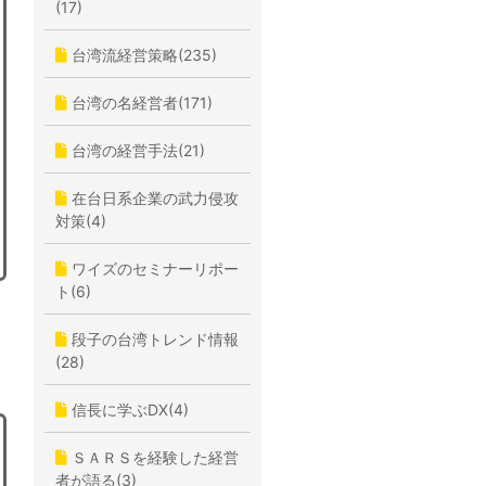
(17)
台湾流経営策略(235)
台湾の名経営者(171)
台湾の経営手法(21)
在台日系企業の武力侵攻
対策(4)
ワイズのセミナーリポー
ト(6)
段子の台湾トレンド情報
(28)
信長に学ぶDX(4)
ＳＡＲＳを経験した経営
者が語る(3)