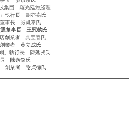
科技集団 羅光廷総経理
支付」執行長 胡亦嘉氏
前董事長 厳凱泰氏
交通董事長 王冠懿氏
方店創業者 呉宝春氏
ィア創業者 黄立成氏
団購網」執行長 陳延昶氏
事長 陳泰銘氏
集団 創業者 謝貞徳氏