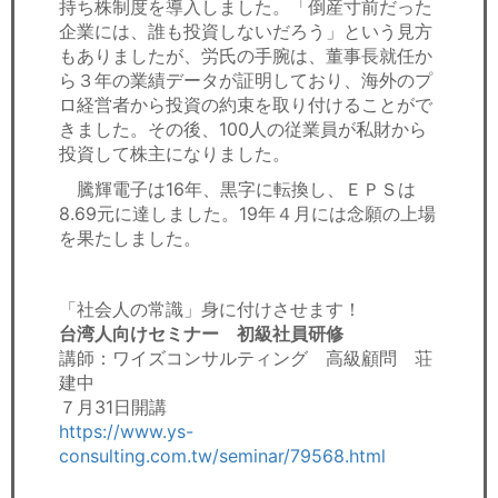
持ち株制度を導入しました。「倒産寸前だった
企業には、誰も投資しないだろう」という見方
もありましたが、労氏の手腕は、董事長就任か
ら３年の業績データが証明しており、海外のプ
ロ経営者から投資の約束を取り付けることがで
きました。その後、100人の従業員が私財から
投資して株主になりました。
騰輝電子は16年、黒字に転換し、ＥＰＳは
8.69元に達しました。19年４月には念願の上場
を果たしました。
「社会人の常識」身に付けさせます！
台湾人向けセミナー 初級社員研修
講師：ワイズコンサルティング 高級顧問 荘
建中
７月31日開講
https://www.ys-
consulting.com.tw/seminar/79568.html