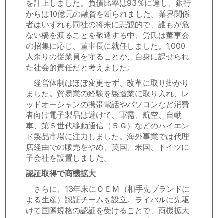
を計上しました。負債比率は93％に達し、銀行
からは10億元の融資を断られました。業界関係
者はいずれも同社の将来に悲観的で、誰もが危
ない橋を渡ることを敬遠する中、労氏は董事会
の招集に応じ、董事長に就任しました。1,000
人余りの従業員を守ることが、自身に課せられ
た社会的責任だと考えました。
経営体制はほぼ変更せず、改革に取り掛かり
ました。貿易業の経験を製造業に取り入れ、レ
ッドオーシャンの携帯電話やパソコンなど消費
者向け電子製品は避けて、軍需、航空、自動
車、第５世代移動通信（５Ｇ）などのハイエン
ド製品市場に注力しました。海外事業では代理
店経由での販売をやめ、英国、米国、ドイツに
子会社を設置しました。
認証取得で商機拡大
さらに、13年末にＯＥＭ（相手先ブランドに
よる生産）認証チームを設立。ライバルに先駆
けて国際規格の認証を受けることで、商機拡大