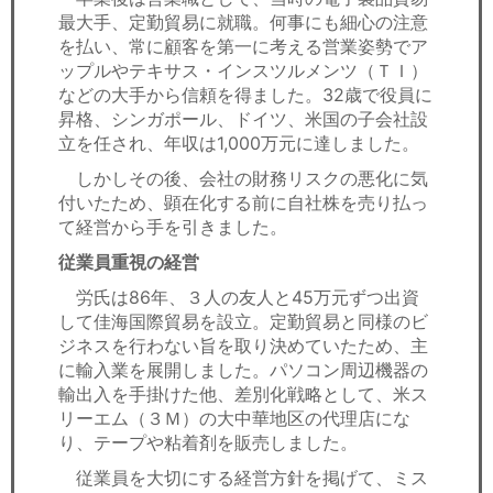
最大手、定勤貿易に就職。何事にも細心の注意
を払い、常に顧客を第一に考える営業姿勢でア
ップルやテキサス・インスツルメンツ（ＴＩ）
などの大手から信頼を得ました。32歳で役員に
昇格、シンガポール、ドイツ、米国の子会社設
立を任され、年収は1,000万元に達しました。
しかしその後、会社の財務リスクの悪化に気
付いたため、顕在化する前に自社株を売り払っ
て経営から手を引きました。
従業員重視の経営
労氏は86年、３人の友人と45万元ずつ出資
して佳海国際貿易を設立。定勤貿易と同様のビ
ジネスを行わない旨を取り決めていたため、主
に輸入業を展開しました。パソコン周辺機器の
輸出入を手掛けた他、差別化戦略として、米ス
リーエム（３Ｍ）の大中華地区の代理店にな
り、テープや粘着剤を販売しました。
従業員を大切にする経営方針を掲げて、ミス