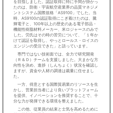
を目指しました。認証取得に特に手間が掛かっ
たのは、防衛・宇宙航空産業界の品質マネジメ
ントシステム国際規格「AS9100」でした。当
時、AS9100の認証取得にこぎ着けたのは、騰
輝電子と、100年以上の歴史のある電子部品・
機能性樹脂材料メーカー、米ロジャースのみで
した。労氏はその時の苦労について、「１年か
けて認証を取得し、やっとロールス・ロイスの
エンジンの受注できた」と語っています。
専門ではない技術面では、全力で研究開発
（Ｒ＆Ｄ）チームを支援しました。大まかな方
向性を決め、進捗（しんちょく）状況を確認し
ますが、資金や人材の調達は裁量に任せまし
た。
一方、得意とする国際貿易業のリソースを生
かし、営業担当者により良いプラットフォーム
を提供、イノベーションを推奨することで、十
分な力が発揮できる環境を整えました。
この他、従業員の結束と士気を高めるために