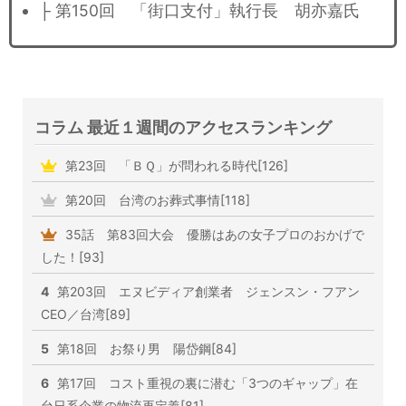
├ 第150回 「街口支付」執行長 胡亦嘉氏
コラム 最近１週間のアクセスランキング
第23回 「ＢＱ」が問われる時代[126]
第20回 台湾のお葬式事情[118]
35話 第83回大会 優勝はあの女子プロのおかげで
した！[93]
4
第203回 エヌビディア創業者 ジェンスン・フアン
CEO／台湾[89]
5
第18回 お祭り男 陽岱鋼[84]
6
第17回 コスト重視の裏に潜む「3つのギャップ」在
台日系企業の物流再定義[81]