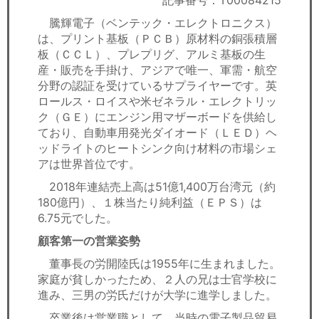
記事番号：T00084215
セミナー
騰輝電子（ベンテック・エレクトロニクス）
は、プリント基板（ＰＣＢ）原材料の銅張積層
経済ニュース
板（ＣＣＬ）、プレプリグ、アルミ基板の生
産・販売を手掛け、アジアで唯一、軍需・航空
労務顧問
分野の認証を受けているサプライヤーです。英
ロールス・ロイスや米ゼネラル・エレクトリッ
ＩＴ
ク（ＧＥ）にエンジン用マザーボードを供給し
ており、自動車用発光ダイオード（ＬＥＤ）ヘ
飲食店情報
ッドライトのヒートシンク向け材料の市場シェ
アは世界首位です。
2018年連結売上高は51億1,400万台湾元（約
180億円）、１株当たり純利益（ＥＰＳ）は
6.75元でした。
顧客第一の営業姿勢
董事長の労開陸氏は1955年に生まれました。
家庭が貧しかったため、２人の兄は士官学校に
進み、三男の労氏だけが大学に進学しました。
卒業後は営業職として、当時の電子製品貿易