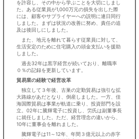
を許容し、その中から学ぶことを大切にしまし
た。ある従業員が1,000万元の損失を出した際
には、顧客やサプライヤーへの説明に連日同行
しました。まずは状況の改善に努め、責任の追
及は後回しにしました。
また、地元を離れて暮らす従業員に対して、
生活安定のために住宅購入の頭金支払いを援助
しました。
過去32年は黒字経営が続いており、離職率
０％の記録を更新しています。
貿易業の経験で経営改革
独立して３年後、古巣の定勤貿易は強引な拡
大路線があだとなり、倒産しました。一方、佳
海国際貿易は事業が軌道に乗り、投資部門を設
立。02年に騰輝電子に投資し、労氏は副董事長
に就任しました。ただ、経営理念の違いから、
10年に董事会を離れました。
騰輝電子は11～12年、年間３億元以上の赤字