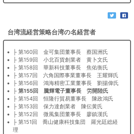
台湾流経営策略台湾の名経営者
├ 第160回 金可集団董事長 蔡国洲氏
├ 第159回 小北百貨創業者 黄卜文氏
├ 第158回 華新科技董事長 焦佑衡氏
├ 第157回 六角国際事業董事長 王耀輝氏
├ 第156回 鴻海精密工業董事長 劉揚偉氏
├
第155回 騰輝電子董事長 労開陸氏
├ 第154回 恒隆行貿易董事長 陳政鴻氏
├ 第153回 保力達創業者 陳伝黄氏
├ 第152回 微風集団董事長 廖鎮漢氏
├ 第151回 喬山健康科技集団 羅光廷総経
理