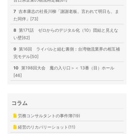
7
吉本康志の社長川柳「謝謝老板、言われて明日も、ま
た同伴」[73]
8
第171話 ゼロからのデジタル化（10）団結と見えな
い壁[62]
9
第16回 ライバルと組む裏側：台湾物流業界の相互補
完モデル[50]
10
第198回大会 魔の入り口＞＜ 13番（目）ホール
[46]
コラム
労務コンサルタントの事件簿(19)
経営のリカバリーショット(11)