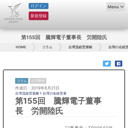
ログイン
HOME
Menu
新規登録
サービス紹介
コラム
第155回 騰輝電子董事長 労開陸氏
グループ概要
HOME
コラム
台湾流経営策略
台湾の名経
採用情報
お問い合わせ
コラム
台湾事情
作成日：2019年6月21日
日本人にPR
台湾流経営策略
台湾の名経営者
第155回 騰輝電子董事
コンサルティング
長 労開陸氏
リサーチ