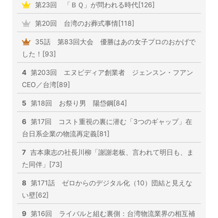
第23回 「ＢＱ」が問われる時代[126]
第20回 台湾のお葬式事情[118]
35話 第83回大会 優勝はあの女子プロのおかげで
した！[93]
4
第203回 エヌビディア創業者 ジェンスン・フアン
CEO／台湾[89]
5
第18回 お祭り男 陽岱鋼[84]
6
第17回 コスト重視の裏に潜む「3つのギャップ」在
台日系企業の物流再定義[81]
7
吉本康志の社長川柳「謝謝老板、言われて明日も、ま
た同伴」[73]
8
第171話 ゼロからのデジタル化（10）団結と見えな
い壁[62]
9
第16回 ライバルと組む裏側：台湾物流業界の相互補