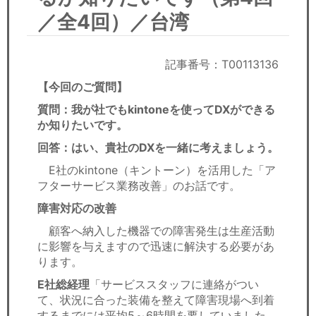
セミナー
／全4回）／台湾
経済ニュース
記事番号：T00113136
労務顧問
【今回のご質問】
ＩＴ
質問：我が社でもkintoneを使ってDXができる
か知りたいです。
飲食店情報
回答：はい、貴社のDXを一緒に考えましょう。
E社のkintone（キントーン）を活用した「ア
フターサービス業務改善」のお話です。
障害対応の改善
顧客へ納入した機器での障害発生は生産活動
に影響を与えますので迅速に解決する必要があ
ります。
E社総経理
「サービススタッフに連絡がつい
て、状況に合った装備を整えて障害現場へ到着
するまでには平均5～6時間を要していました。