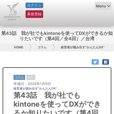
ログイン
HOME
Menu
新規登録
サービス紹介
コラム
第43話 我が社でもkintoneを使ってDXができるか知
りたいです（第4回／全4回）／台湾
グループ概要
HOME
コラム
経営者が踏み出す”かんたんDX”
採用情報
お問い合わせ
コラム
経営
日本人にPR
作成日：2024年1月9日
経営者が踏み出す”かんたんDX”
コンサルティング
第43話 我が社でも
kintoneを使ってDXができ
リサーチ
るか知りたいです（第4回