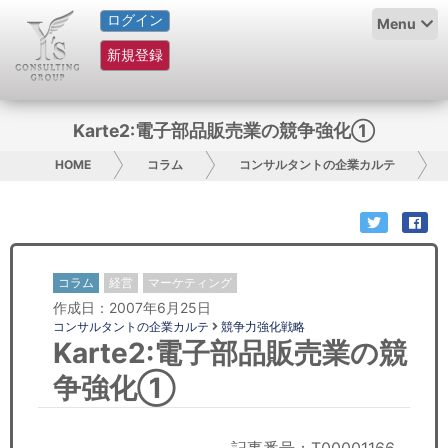
ログイン
HOME
Menu
新規登録
サービス紹介
コラム
Karte2:電子部品販売業の競争強化①
グループ概要
HOME
コラム
コンサルタントの企業カルテ
採用情報
お問い合わせ
コラム
経営
マーケティング
作成日：2007年6月25日
日本人にPR
コンサルタントの企業カルテ
競争力強化戦略
Karte2:電子部品販売業の競
コンサルティング
争強化①
リサーチ