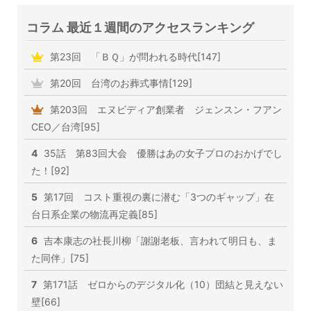
コラム 最近１週間のアクセスランキング
第23回 「ＢＱ」が問われる時代[147]
第20回 台湾のお葬式事情[129]
第203回 エヌビディア創業者 ジェンスン・フアン
CEO／台湾[95]
4
35話 第83回大会 優勝はあの女子プロのおかげでし
た！[92]
5
第17回 コスト重視の裏に潜む「3つのギャップ」在
台日系企業の物流再定義[85]
6
吉本康志の社長川柳「謝謝老板、言われて明日も、ま
た同伴」[75]
7
第171話 ゼロからのデジタル化（10）団結と見えない
壁[66]