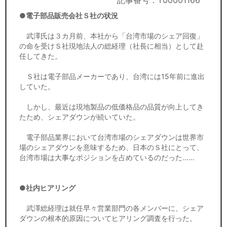
記事番号：T00001166
セミナー
●電子部品販売会社Ｓ社の状況
経済ニュース
武澤氏は３カ月前、本社から「台湾市場のシェア回復」
の命を受けＳ社現地法人の総経理（社長に相当）として赴
労務顧問
任してきた。
ＩＴ
Ｓ社は電子部品メーカーであり、台湾には15年前に進出
していた。
飲食店情報
しかし、最近は現地製品の低価格品の品質が向上してき
たため、シェアダウンが続いていた。
電子部品業界において台湾市場のシェアダウンは世界市
場のシェアダウンを意味するため、日本のＳ社にとって、
台湾市場は大事なポジションを占めているのだった……
●社内ヒアリング
武澤総経理は就任早々営業部門の各メンバーに、シェア
ダウンの根本的原因についてヒアリング調査を行った。