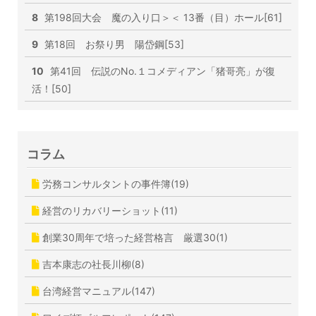
8
第198回大会 魔の入り口＞＜ 13番（目）ホール[61]
9
第18回 お祭り男 陽岱鋼[53]
10
第41回 伝説のNo.１コメディアン「猪哥亮」が復
活！[50]
コラム
労務コンサルタントの事件簿(19)
経営のリカバリーショット(11)
創業30周年で培った経営格言 厳選30(1)
吉本康志の社長川柳(8)
台湾経営マニュアル(147)