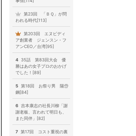
事情[114]
第23回 「ＢＱ」が問
われる時代[113]
第203回 エヌビディ
ア創業者 ジェンスン・フ
アンCEO／台湾[95]
4
35話 第83回大会 優
勝はあの女子プロのおかげ
でした！[89]
5
第18回 お祭り男 陽岱
鋼[84]
6
吉本康志の社長川柳「謝
謝老板、言われて明日も、
また同伴」[82]
7
第17回 コスト重視の裏