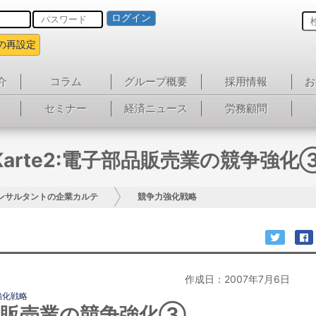
ログイン
の再設定
介
コラム
グループ概要
採用情報
お
セミナー
経済ニュース
労務顧問
Karte2:電子部品販売業の競争強化
ンサルタントの企業カルテ
競争力強化戦略
作成日：2007年7月6日
強化戦略
子部品販売業の競争強化③