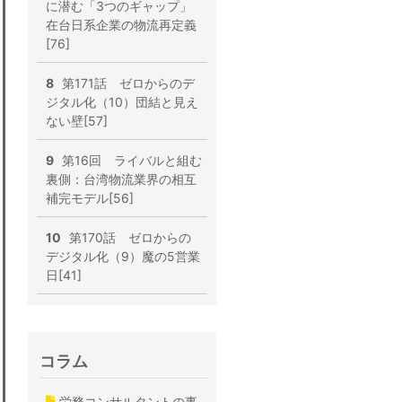
に潜む「3つのギャップ」
在台日系企業の物流再定義
[76]
8
第171話 ゼロからのデ
ジタル化（10）団結と見え
ない壁[57]
9
第16回 ライバルと組む
裏側：台湾物流業界の相互
補完モデル[56]
10
第170話 ゼロからの
デジタル化（9）魔の5営業
日[41]
コラム
労務コンサルタントの事