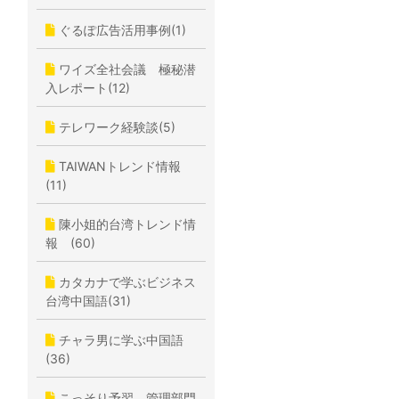
ぐるぽ広告活用事例(1)
ワイズ全社会議 極秘潜
入レポート(12)
テレワーク経験談(5)
TAIWANトレンド情報
(11)
陳小姐的台湾トレンド情
報 (60)
カタカナで学ぶビジネス
台湾中国語(31)
チャラ男に学ぶ中国語
(36)
こっそり予習、管理部門