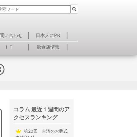
問い合わせ
日本人にPR
ＩＴ
飲食店情報
③
コラム 最近１週間のア
クセスランキング
第20回 台湾のお葬式