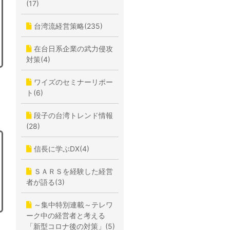
(17)
台湾流経営策略(235)
在台日系企業の武力侵攻
対策(4)
ワイズのセミナーリポー
ト(6)
段子の台湾トレンド情報
(28)
信長に学ぶDX(4)
ＳＡＲＳを経験した経営
者が語る(3)
～集中特別連載～テレワ
ーク中の経営者と考える
「新型コロナ後の対策」(5)