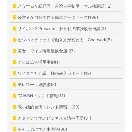
どうする？総経理 台湾人事制度 マル秘裏話(12)
経営者が自分で作る簡単データベース(198)
サイボウズPresents わが社の業務改善日誌(4)
ビジネスチャットで働き方が変わる Chatwork(8)
実食！ワイズ御用達飲食店(27)
ぐるぽ広告活用事例(1)
ワイズ全社会議 極秘潜入レポート(12)
テレワーク経験談(5)
TAIWANトレンド情報(11)
陳小姐的台湾トレンド情報 (60)
カタカナで学ぶビジネス台湾中国語(31)
チャラ男に学ぶ中国語(36)