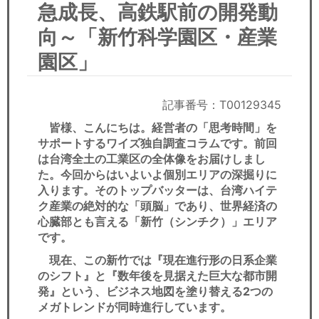
セミナー
急成長、高鉄駅前の開発動
向～「新竹科学園区・産業
経済ニュース
園区」
労務顧問
記事番号：T00129345
ＩＴ
皆様、こんにちは。経営者の「思考時間」を
飲食店情報
サポートするワイズ独自調査コラムです。前回
は台湾全土の工業区の全体像をお届けしまし
た。今回からはいよいよ個別エリアの深掘りに
入ります。そのトップバッターは、台湾ハイテ
ク産業の絶対的な「頭脳」であり、世界経済の
心臓部とも言える「新竹（シンチク）」エリア
です。
現在、この新竹では『現在進行形の日系企業
のシフト』と『数年後を見据えた巨大な都市開
発』という、ビジネス地図を塗り替える2つの
メガトレンドが同時進行しています。