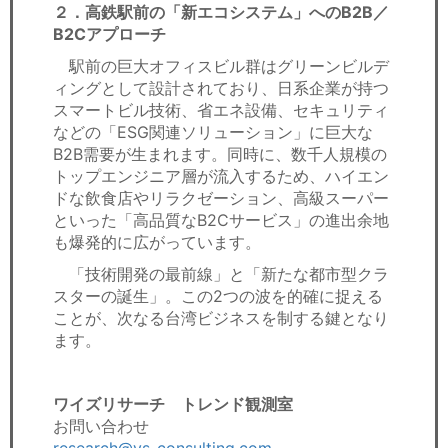
２．高鉄駅前の「新エコシステム」へのB2B／
B2Cアプローチ
駅前の巨大オフィスビル群はグリーンビルデ
ィングとして設計されており、日系企業が持つ
スマートビル技術、省エネ設備、セキュリティ
などの「ESG関連ソリューション」に巨大な
B2B需要が生まれます。同時に、数千人規模の
トップエンジニア層が流入するため、ハイエン
ドな飲食店やリラクゼーション、高級スーパー
といった「高品質なB2Cサービス」の進出余地
も爆発的に広がっています。
「技術開発の最前線」と「新たな都市型クラ
スターの誕生」。この2つの波を的確に捉える
ことが、次なる台湾ビジネスを制する鍵となり
ます。
ワイズリサーチ トレンド観測室
お問い合わせ