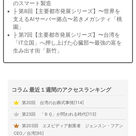
のスマート製造
├ 第8回【主要都市発展シリーズ】〜世界を
支えるAIサーバー拠点〜若きメガシティ「桃
園」
├ 第7回【主要都市発展シリーズ】〜台湾を
「IT立国」へ押し上げた心臓部〜最強の富を
生み出す街「新竹」
コラム 最近１週間のアクセスランキング
第20回 台湾のお葬式事情[114]
第23回 「ＢＱ」が問われる時代[113]
第203回 エヌビディア創業者 ジェンスン・フアン
CEO／台湾[95]