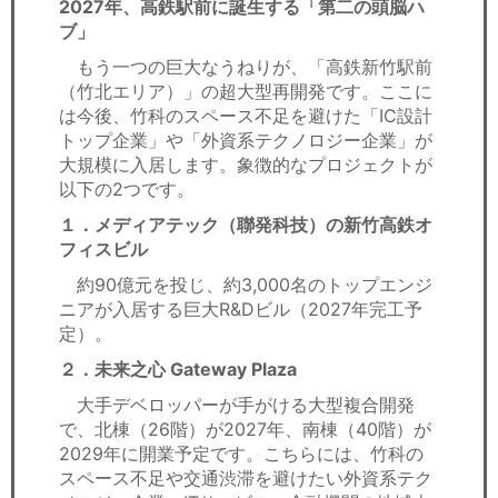
2027年、高鉄駅前に誕生する「第二の頭脳ハ
ブ」
もう一つの巨大なうねりが、「高鉄新竹駅前
（竹北エリア）」の超大型再開発です。ここに
は今後、竹科のスペース不足を避けた「IC設計
トップ企業」や「外資系テクノロジー企業」が
大規模に入居します。象徴的なプロジェクトが
以下の2つです。
１．メディアテック（聯発科技）の新竹高鉄オ
フィスビル
約90億元を投じ、約3,000名のトップエンジ
ニアが入居する巨大R&Dビル（2027年完工予
定）。
２．未来之心 Gateway Plaza
大手デベロッパーが手がける大型複合開発
で、北棟（26階）が2027年、南棟（40階）が
2029年に開業予定です。こちらには、竹科の
スペース不足や交通渋滞を避けたい外資系テク