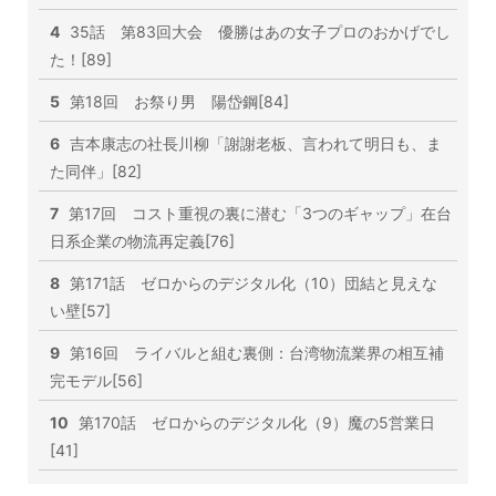
4
35話 第83回大会 優勝はあの女子プロのおかげでし
た！[89]
5
第18回 お祭り男 陽岱鋼[84]
6
吉本康志の社長川柳「謝謝老板、言われて明日も、ま
た同伴」[82]
7
第17回 コスト重視の裏に潜む「3つのギャップ」在台
日系企業の物流再定義[76]
8
第171話 ゼロからのデジタル化（10）団結と見えな
い壁[57]
9
第16回 ライバルと組む裏側：台湾物流業界の相互補
完モデル[56]
10
第170話 ゼロからのデジタル化（9）魔の5営業日
[41]