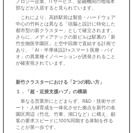
ノロジー企業、ITサービス、金融機関の地域本
部などが入居すると見られています。
これにより、高鉄駅前は製造・ハードウェア
中心の竹科とは異なる「頭脳と設計に特化した
都市型の新クラスター」として確立されます。
さらに、メディアテックの新ビルは駅裏の「新
竹生物医学園区」と空中回廊で直結する計画で
あり、「AI・半導体設計×スマート医療・バイ
オ」の異業種イノベーションが誘発されること
が確実視されています。
新竹クラスターにおける「2つの戦い方」
１．「超・近接支援ハブ」の構築
単なる営業所にとどまらず、R&D・技術サポ
ート・人材育成を一体化させた拠点を新竹の各
園区周辺（竹北、竹東、湖口など）に構え、顧
客の要求スピードに100%同期する体制を作る
ことが第一歩です。