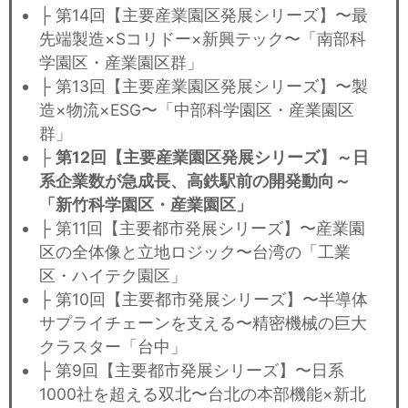
├ 第14回【主要産業園区発展シリーズ】〜最
先端製造×Sコリドー×新興テック〜「南部科
学園区・産業園区群」
├ 第13回【主要産業園区発展シリーズ】〜製
造×物流×ESG〜「中部科学園区・産業園区
群」
├
第12回【主要産業園区発展シリーズ】～日
系企業数が急成長、高鉄駅前の開発動向～
「新竹科学園区・産業園区」
├ 第11回【主要都市発展シリーズ】〜産業園
区の全体像と立地ロジック〜台湾の「工業
区・ハイテク園区」
├ 第10回【主要都市発展シリーズ】〜半導体
サプライチェーンを支える〜精密機械の巨大
クラスター「台中」
├ 第9回【主要都市発展シリーズ】〜日系
1000社を超える双北〜台北の本部機能×新北