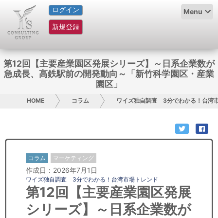
ログイン
HOME
Menu
新規登録
サービス紹介
コラム
第12回【主要産業園区発展シリーズ】～日系企業数が
急成長、高鉄駅前の開発動向～「新竹科学園区・産業
グループ概要
園区」
HOME
コラム
ワイズ独自調査 3分でわかる！台湾
採用情報
お問い合わせ
日本人にPR
コラム
マーケティング
作成日：2026年7月1日
コンサルティング
ワイズ独自調査 3分でわかる！台湾市場トレンド
第12回【主要産業園区発展
リサーチ
シリーズ】～日系企業数が