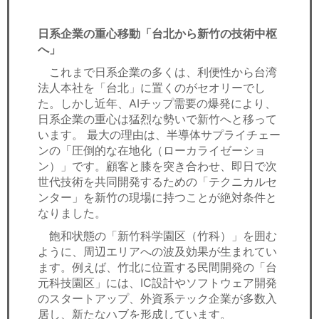
日系企業の重心移動「台北から新竹の技術中枢
へ」
これまで日系企業の多くは、利便性から台湾
法人本社を「台北」に置くのがセオリーでし
た。しかし近年、AIチップ需要の爆発により、
日系企業の重心は猛烈な勢いで新竹へと移って
います。 最大の理由は、半導体サプライチェー
ンの「圧倒的な在地化（ローカライゼーショ
ン）」です。顧客と膝を突き合わせ、即日で次
世代技術を共同開発するための「テクニカルセ
ンター」を新竹の現場に持つことが絶対条件と
なりました。
飽和状態の「新竹科学園区（竹科）」を囲む
ように、周辺エリアへの波及効果が生まれてい
ます。例えば、竹北に位置する民間開発の「台
元科技園区」には、IC設計やソフトウェア開発
のスタートアップ、外資系テック企業が多数入
居し、新たなハブを形成しています。