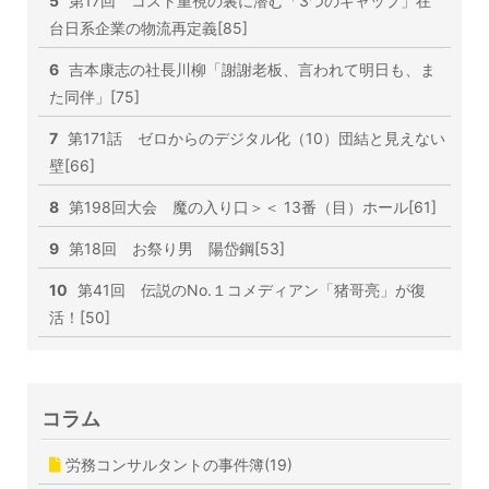
5
第17回 コスト重視の裏に潜む「3つのギャップ」在
台日系企業の物流再定義[85]
6
吉本康志の社長川柳「謝謝老板、言われて明日も、ま
た同伴」[75]
7
第171話 ゼロからのデジタル化（10）団結と見えない
壁[66]
8
第198回大会 魔の入り口＞＜ 13番（目）ホール[61]
9
第18回 お祭り男 陽岱鋼[53]
10
第41回 伝説のNo.１コメディアン「猪哥亮」が復
活！[50]
コラム
労務コンサルタントの事件簿(19)