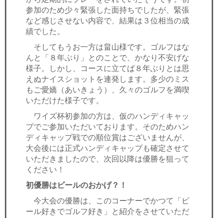
参加のため少々緊張した面持ちでしたが、緊張
など感じさせない内容で、結果は３位相当の成
績でした。
そしてもうお一方は畠山様です。ゴルフはな
んと「８年ぶり」とのことで、かなり不安げな
様子。しかし、コースに立てば８年ぶりとは思
えぬナイスショットを連発します。多少のミス
もご愛嬌（あいきょう）、久々のゴルフを満喫
いただけた様子です。
ワイズ杯初参加の方は、仮のハンディキャッ
プでご参加いただいております。そのためハン
ディキャップ戦での順位賞はございませんが、
大会後には正式ハンディキャップも確定させて
いただきましたので、次回以降は優勝を狙って
ください！
初優勝はビールのおかげ？！
今大会の優勝は、このコーナーでかつて「ビ
ール好きでゴルフ好き」と紹介をさせていただ