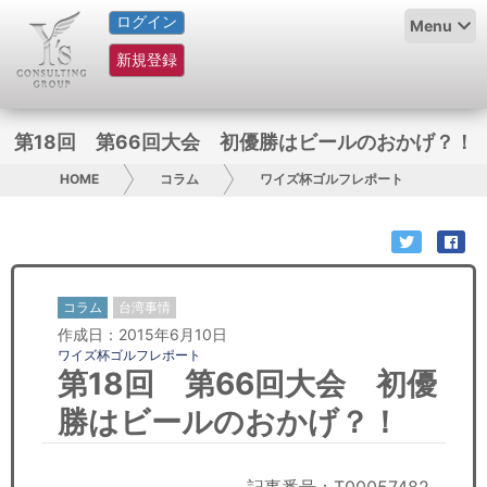
ログイン
HOME
Menu
新規登録
サービス紹介
コラム
第18回 第66回大会 初優勝はビールのおかげ？！
グループ概要
HOME
コラム
ワイズ杯ゴルフレポート
採用情報
お問い合わせ
コラム
台湾事情
作成日：2015年6月10日
日本人にPR
ワイズ杯ゴルフレポート
第18回 第66回大会 初優
コンサルティング
勝はビールのおかげ？！
リサーチ