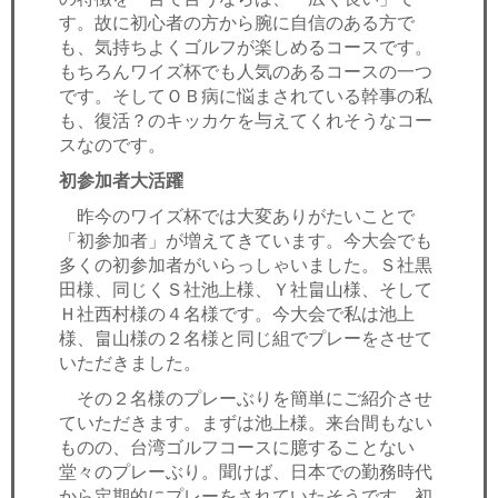
す。故に初心者の方から腕に自信のある方で
も、気持ちよくゴルフが楽しめるコースです。
もちろんワイズ杯でも人気のあるコースの一つ
です。そしてＯＢ病に悩まされている幹事の私
も、復活？のキッカケを与えてくれそうなコー
スなのです。
初参加者大活躍
昨今のワイズ杯では大変ありがたいことで
「初参加者」が増えてきています。今大会でも
多くの初参加者がいらっしゃいました。Ｓ社黒
田様、同じくＳ社池上様、Ｙ社畠山様、そして
Ｈ社西村様の４名様です。今大会で私は池上
様、畠山様の２名様と同じ組でプレーをさせて
いただきました。
その２名様のプレーぶりを簡単にご紹介させ
ていただきます。まずは池上様。来台間もない
ものの、台湾ゴルフコースに臆することない
堂々のプレーぶり。聞けば、日本での勤務時代
から定期的にプレーをされていたそうです。初