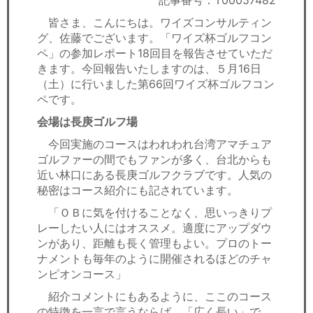
記事番号：T00057482
セミナー
皆さま、こんにちは。ワイズコンサルティン
グ、佐藤でございます。「ワイズ杯ゴルフコン
経済ニュース
ペ」の参加レポート18回目を報告させていただ
きます。今回報告いたしますのは、５月16日
労務顧問
（土）に行いました第66回ワイズ杯ゴルフコン
ペです。
ＩＴ
会場は長庚ゴルフ場
飲食店情報
今回実施のコースはわれわれ台湾アマチュア
ゴルファーの間でもファンが多く、台北からも
近い林口にある長庚ゴルフクラブです。人気の
秘密はコース紹介にも記されています。
「ＯＢに気を付けることなく、思いっきりプ
レーしたい人にはオススメ。適度にアップダウ
ンがあり、距離も長く管理もよい。プロのトー
ナメントも毎年のように開催されるほどのチャ
ンピオンコース」
紹介コメントにもあるように、ここのコース
の特徴を一言で言うならば、「広く長い」で