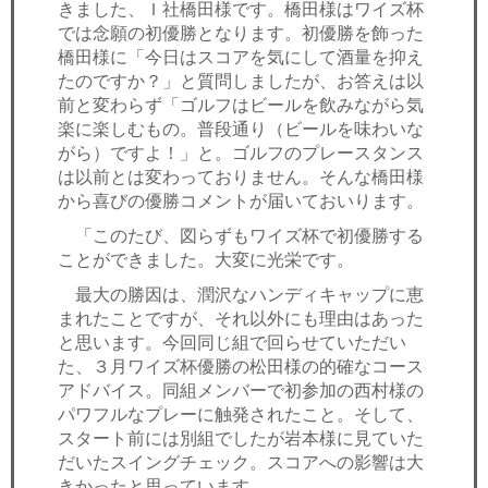
きました、Ｉ社橋田様です。橋田様はワイズ杯
では念願の初優勝となります。初優勝を飾った
橋田様に「今日はスコアを気にして酒量を抑え
たのですか？」と質問しましたが、お答えは以
前と変わらず「ゴルフはビールを飲みながら気
楽に楽しむもの。普段通り（ビールを味わいな
がら）ですよ！」と。ゴルフのプレースタンス
は以前とは変わっておりません。そんな橋田様
から喜びの優勝コメントが届いておいります。
「このたび、図らずもワイズ杯で初優勝する
ことができました。大変に光栄です。
最大の勝因は、潤沢なハンディキャップに恵
まれたことですが、それ以外にも理由はあった
と思います。今回同じ組で回らせていただい
た、３月ワイズ杯優勝の松田様の的確なコース
アドバイス。同組メンバーで初参加の西村様の
パワフルなプレーに触発されたこと。そして、
スタート前には別組でしたが岩本様に見ていた
だいたスイングチェック。スコアへの影響は大
きかったと思っています。