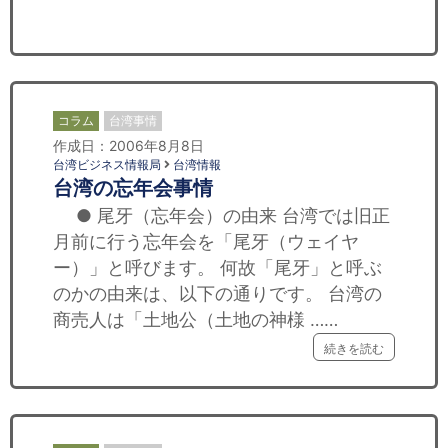
セミナー
経済ニュース
労務顧問
コラム
台湾事情
作成日：2006年8月8日
ＩＴ
台湾ビジネス情報局
台湾情報
台湾の忘年会事情
飲食店情報
● 尾牙（忘年会）の由来 台湾では旧正
月前に行う忘年会を「尾牙（ウェイヤ
ー）」と呼びます。 何故「尾牙」と呼ぶ
のかの由来は、以下の通りです。 台湾の
商売人は「土地公（土地の神様 ……
続きを読む