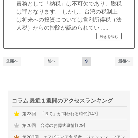
責務として「納税」は不可欠であり、脱税
は罪となります。 しかし、台湾の税制上
は将来への投資については営利所得税（法
人税）からの控除が認められてい ……
続きを読む
先頭へ
前へ
9
最後へ
コラム 最近１週間のアクセスランキング
第23回 「ＢＱ」が問われる時代[147]
第20回 台湾のお葬式事情[129]
第203回 エヌビディア創業者 ジェンスン・フアン