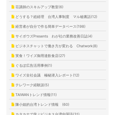
荘講師のスキルアップ教室(6)
どうする？総経理 台湾人事制度 マル秘裏話(12)
経営者が自分で作る簡単データベース(198)
サイボウズPresents わが社の業務改善日誌(4)
ビジネスチャットで働き方が変わる Chatwork(8)
実食！ワイズ御用達飲食店(27)
ぐるぽ広告活用事例(1)
ワイズ全社会議 極秘潜入レポート(12)
テレワーク経験談(5)
TAIWANトレンド情報(11)
陳小姐的台湾トレンド情報 (60)
カタカナで学ぶビジネス台湾中国語(31)