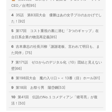
CEO／台湾[95]
4
35話 第83回大会 優勝はあの女子プロのおかげでし
た！[92]
5
第17回 コスト重視の裏に潜む「3つのギャップ」在
台日系企業の物流再定義[85]
6
吉本康志の社長川柳「謝謝老板、言われて明日も、ま
た同伴」[75]
7
第171話 ゼロからのデジタル化（10）団結と見えない
壁[66]
8
第198回大会 魔の入り口＞＜ 13番（目）ホール[61]
9
第18回 お祭り男 陽岱鋼[53]
10
第41回 伝説のNo.１コメディアン「猪哥亮」が復
活！[50]