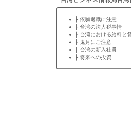
├ 依願退職に注意
├ 台湾の法人税事情
├ 台湾における給料と
├ 鬼月にご注意
├ 台湾の新入社員
├ 将来への投資