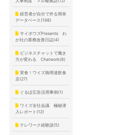
人事制度 マル秘裏話(12)
経営者が自分で作る簡単
データベース(198)
サイボウズPresents わ
が社の業務改善日誌(4)
ビジネスチャットで働き
方が変わる Chatwork(8)
実食！ワイズ御用達飲食
店(27)
ぐるぽ広告活用事例(1)
ワイズ全社会議 極秘潜
入レポート(12)
テレワーク経験談(5)