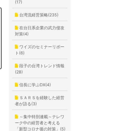
(17)
台湾流経営策略(235)
在台日系企業の武力侵攻
対策(4)
ワイズのセミナーリポー
ト(6)
段子の台湾トレンド情報
(28)
信長に学ぶDX(4)
ＳＡＲＳを経験した経営
者が語る(3)
～集中特別連載～テレワ
ーク中の経営者と考える
「新型コロナ後の対策」(5)