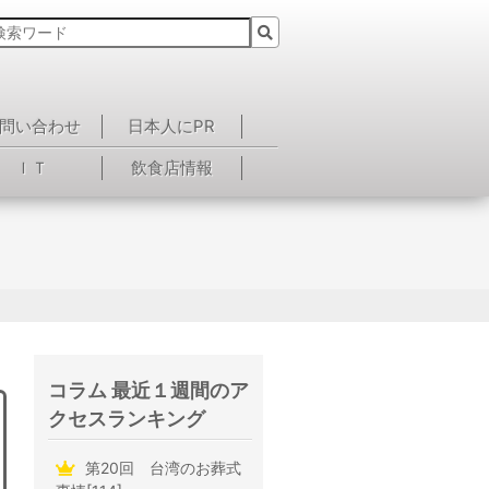
問い合わせ
日本人にPR
ＩＴ
飲食店情報
コラム 最近１週間のア
クセスランキング
第20回 台湾のお葬式