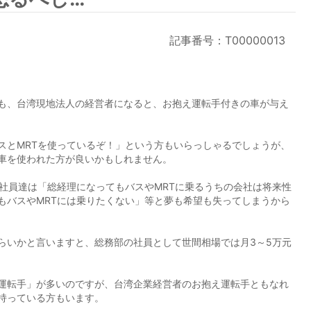
記事番号：T00000013
も、台湾現地法人の経営者になると、お抱え運転手付きの車が与え
スとMRTを使っているぞ！」という方もいらっしゃるでしょうが、
車を使われた方が良いかもしれません。
と社員達は「総経理になってもバスやMRTに乗るうちの会社は将来性
もバスやMRTには乗りたくない」等と夢も希望も失ってしまうから
らいかと言いますと、総務部の社員として世間相場では月3～5万元
運転手」が多いのですが、台湾企業経営者のお抱え運転手ともなれ
持っている方もいます。