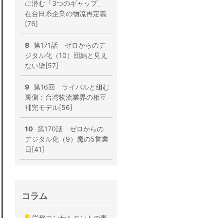
に潜む「3つのギャップ」
在台日系企業の物流再定義
[76]
8
第171話 ゼロからのデ
ジタル化（10）団結と見え
ない壁[57]
9
第16回 ライバルと組む
裏側：台湾物流業界の相互
補完モデル[56]
10
第170話 ゼロからの
デジタル化（9）魔の5営業
日[41]
コラム
労務コンサルタントの事