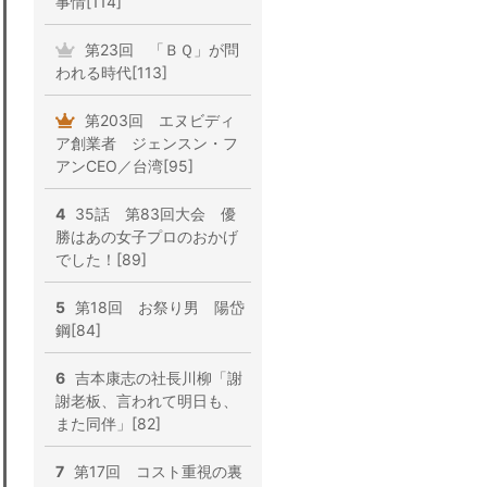
事情[114]
第23回 「ＢＱ」が問
われる時代[113]
第203回 エヌビディ
ア創業者 ジェンスン・フ
アンCEO／台湾[95]
4
35話 第83回大会 優
勝はあの女子プロのおかげ
でした！[89]
5
第18回 お祭り男 陽岱
鋼[84]
6
吉本康志の社長川柳「謝
謝老板、言われて明日も、
また同伴」[82]
7
第17回 コスト重視の裏