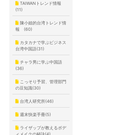
TAIWANトレンド情報
(11)
陳小姐的台湾トレンド情
報 (60)
カタカナで学ぶビジネス
台湾中国語(31)
チャラ男に学ぶ中国語
(36)
こっそり予習、管理部門
の豆知識(30)
台湾人研究所(46)
週末快楽手冊(5)
ライザップが教えるボデ
ィメイクの秘訣(4)