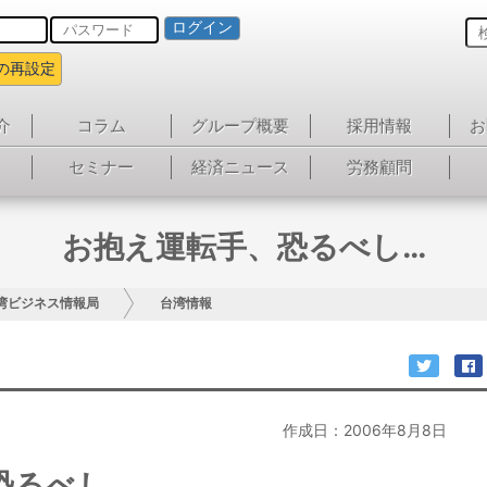
ログイン
の再設定
介
コラム
グループ概要
採用情報
お
セミナー
経済ニュース
労務顧問
お抱え運転手、恐るべし…
湾ビジネス情報局
台湾情報
作成日：2006年8月8日
恐るべし…