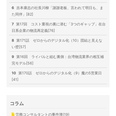
6
吉本康志の社長川柳「謝謝老板、言われて明日も、ま
た同伴」[82]
7
第17回 コスト重視の裏に潜む「3つのギャップ」在台
日系企業の物流再定義[76]
8
第171話 ゼロからのデジタル化（10）団結と見えな
い壁[57]
9
第16回 ライバルと組む裏側：台湾物流業界の相互補
完モデル[56]
10
第170話 ゼロからのデジタル化（9）魔の5営業日
[41]
コラム
労務コンサルタントの事件簿(19)