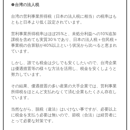
セミナー
●台湾の法人税
経済ニュース
台湾の営利事業所得税（日本の法人税に相当）の税率はも
ともと日本より低く設定されています。
労務顧問
営利事業所得税率はほぼ25%と、未処分利益への10%追加
課税を含めても実質30％であり、日本の法人税＋住民税＋
ＩＴ
事業税の合算額が40%以上という状況から比べると恵まれ
ています。
飲食店情報
しかし、誰でも税金は少しでも安くしたいので、台湾企業
は優遇措置等の様々な方法を活用し、税金を安くしようと
努力しています。
その結果、優遇措置の多い産業の大手企業では、営利事業
所得税をほとんど支払わなくて済む企業もたくさん存在し
ています。
当然ながら、脱税（違法）はいけない事ですが、必要以上
に税金を支払う必要は無いので、節税（合法）は経営者に
とって必要な対策です。