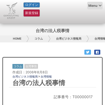
ログイン
HOME
Menu
新規登録
サービス紹介
コラム
台湾の法人税事情
グループ概要
HOME
コラム
台湾ビジネス情報局
台湾情
採用情報
お問い合わせ
コラム
台湾事情
作成日：2006年8月8日
日本人にPR
台湾ビジネス情報局
台湾情報
台湾の法人税事情
コンサルティング
リサーチ
記事番号：T00000017