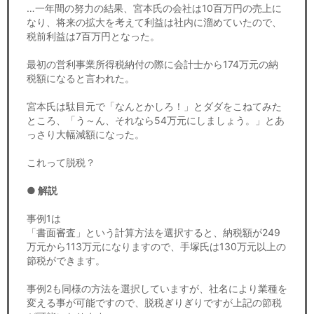
…一年間の努力の結果、宮本氏の会社は10百万円の売上に
なり、将来の拡大を考えて利益は社内に溜めていたので、
税前利益は7百万円となった。
最初の営利事業所得税納付の際に会計士から174万元の納
税額になると言われた。
宮本氏は駄目元で「なんとかしろ！」とダダをこねてみた
ところ、「う～ん、それなら54万元にしましょう。」とあ
っさり大幅減額になった。
これって脱税？
● 解説
事例1は
「書面審査」という計算方法を選択すると、納税額が249
万元から113万元になりますので、手塚氏は130万元以上の
節税ができます。
事例2も同様の方法を選択していますが、社名により業種を
変える事が可能ですので、脱税ぎりぎりですが上記の節税