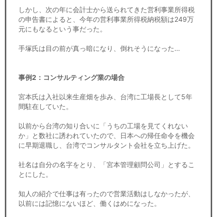
しかし、次の年に会計士から送られてきた営利事業所得税
の申告書によると、今年の営利事業所得税納税額は249万
元にもなるという事だった。
手塚氏は目の前が真っ暗になり、倒れそうになった…
事例2：コンサルティング業の場合
宮本氏は入社以来生産畑を歩み、台湾に工場長として5年
間駐在していた。
以前から台湾の知り合いに「うちの工場を見てくれない
か」と数社に誘われていたので、日本への帰任命令を機会
に早期退職し、台湾でコンサルタント会社を立ち上げた。
社名は自分の名字をとり、「宮本管理顧問公司」とするこ
とにした。
知人の紹介で仕事は有ったので営業活動はしなかったが、
以前には記憶にないほど、働くはめになった。