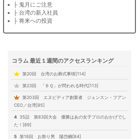
├ 鬼月にご注意
├ 台湾の新入社員
├ 将来への投資
コラム 最近１週間のアクセスランキング
第20回 台湾のお葬式事情[114]
第23回 「ＢＱ」が問われる時代[113]
第203回 エヌビディア創業者 ジェンスン・フアン
CEO／台湾[95]
4
35話 第83回大会 優勝はあの女子プロのおかげでし
た！[89]
5
第18回 お祭り男 陽岱鋼[84]