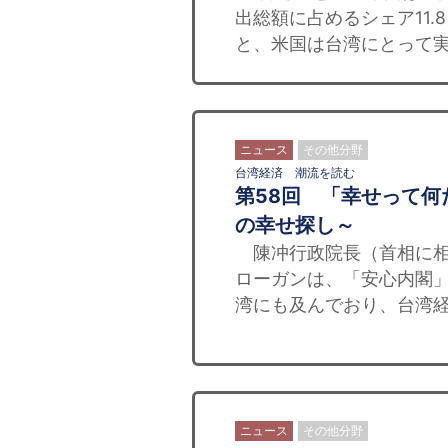
出総額に占めるシェア11
と、米国は台湾にとって実
ニュース
その他分野
台湾経済 潮流を読む
第58回 「幸せって
の幸せ探し～
陳冲行政院長（首相に相
ローガンは、「安心内閣
湾にも及んでおり、台湾経
ニュース
その他分野