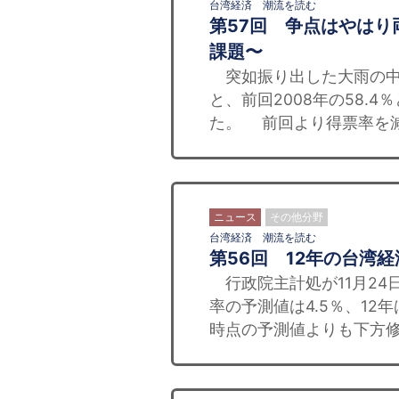
台湾経済 潮流を読む
第57回 争点はやは
課題〜
突如振り出した大雨の中、
と、前回2008年の58.
た。 前回より得票率を減
ニュース
その他分野
台湾経済 潮流を読む
第56回 12年の台湾
行政院主計処が11月24
率の予測値は4.5％、12年
時点の予測値よりも下方修