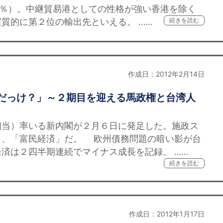
.8％）。中継貿易港としての性格が強い香港を除く
質的に第２位の輸出先といえる。 ……
続きを読む
作成日：2012年2月14日
何だっけ？」～２期目を迎える馬政権と台湾人
当）率いる新内閣が２月６日に発足した。施政ス
」、「富民経済」だ。 欧州債務問題の暗い影が台
済は２四半期連続でマイナス成長を記録、 ……
続きを読む
作成日：2012年1月17日