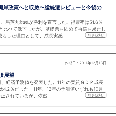
り両岸政策へと収斂〜総統選レビューと今後の
馬英九総統が勝利を宣言した。得票率は51.6％
4％と比べて低下したが、基礎票を固めて再選を果たし
らした理由として、成長実感 ……
続きを読む
作成日：2011年12月13日
経済展望
日、経済予測値を発表した。11年の実質ＧＤＰ成長
は4.2％だった。11年、12年の予測値いずれも10月
正されているが、依然 ……
続きを読む