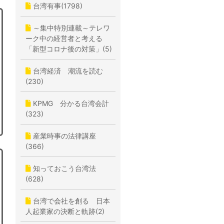
台湾有事(1798)
～集中特別連載～テレワ
ーク中の経営者と考える
「新型コロナ後の対策」(5)
台湾経済 潮流を読む
(230)
KPMG 分かる台湾会計
(323)
産業時事の法律講座
(366)
知っておこう台湾法
(628)
台湾で会社を創る 日本
人起業家の決断と軌跡(2)