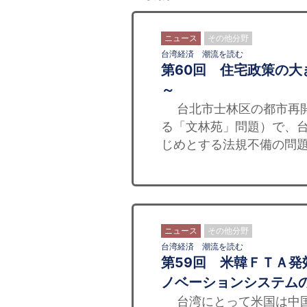
ニュース
その他分野
台湾経済 潮流を読む
第60回 住宅政策の
～
台北市士林区の都市再開
る「文林苑」問題）で、
じめとする法規不備の問題
ニュース
その他分野
台湾経済 潮流を読む
第59回 米韓ＦＴＡ
ノベーションシステム
台湾にとって米国は中国、