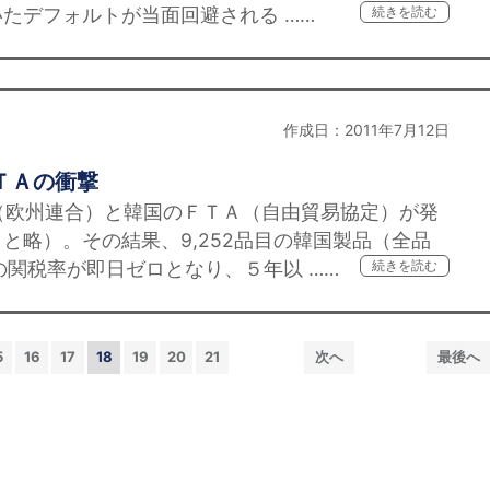
たデフォルトが当面回避される ……
続きを読む
作成日：2011年7月12日
ＴＡの衝撃
（欧州連合）と韓国のＦＴＡ（自由貿易協定）が発
と略）。その結果、9,252品目の韓国製品（全品
の関税率が即日ゼロとなり、５年以 ……
続きを読む
5
16
17
18
19
20
21
次へ
最後へ