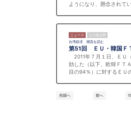
ようになり、懸念されてい
ニュース
その他分野
台湾経済 潮流を読む
第51回 ＥＵ・韓国Ｆ
2011年７月１日、ＥＵ
効した（以下、欧韓ＦＴＡ
目の94％）に対するＥＵ
先頭へ
前へ
1