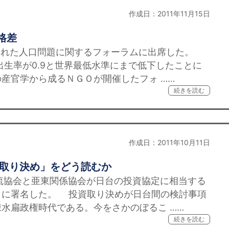
作成日：2011年11月15日
格差
された人口問題に関するフォーラムに出席した。
殊出生率が0.9と世界最低水準にまで低下したことに
産官学から成るＮＧＯが開催したフォ ……
続きを読む
作成日：2011年10月11日
資取り決め」をどう読むか
流協会と亜東関係協会が日台の投資協定に相当する
」に署名した。 投資取り決めが日台間の検討事項
水扁政権時代である。今をさかのぼるこ ……
続きを読む