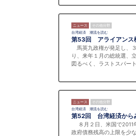
ニュース
その他分野
台湾経済 潮流を読む
第53回 アライアンス
馬英九政権が発足し、３
り、来年１月の総統選、
図るべく、ラストスパート
ニュース
その他分野
台湾経済 潮流を読む
第52回 台湾経済か
８月２日、米国で2011
政府債務残高の上限を少な