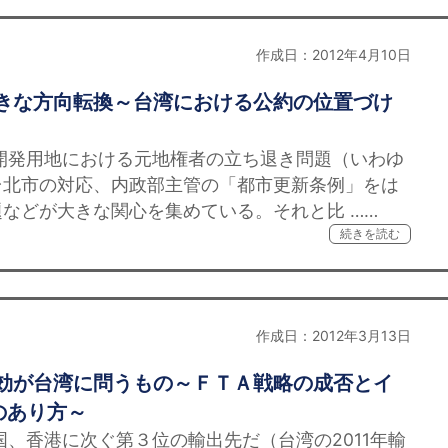
作成日：2012年4月10日
大きな方向転換～台湾における公約の位置づけ
発用地における元地権者の立ち退き問題（いわゆ
台北市の対応、内政部主管の「都市更新条例」をは
などが大きな関心を集めている。それと比 ……
続きを読む
作成日：2012年3月13日
発効が台湾に問うもの～ＦＴＡ戦略の成否とイ
のあり方～
香港に次ぐ第３位の輸出先だ（台湾の2011年輸