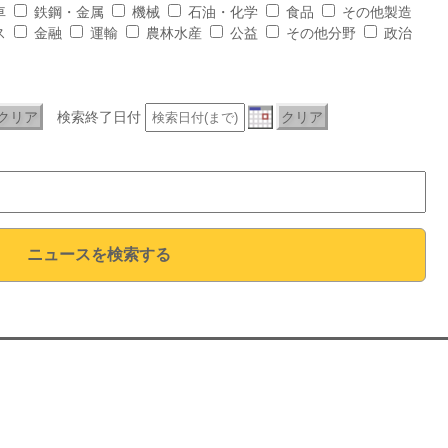
車
鉄鋼・金属
機械
石油・化学
食品
その他製造
ス
金融
運輸
農林水産
公益
その他分野
政治
クリア
検索終了日付
クリア
ニュースを検索する