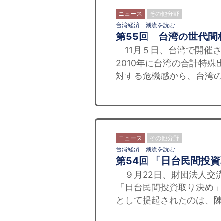
ニュース
その他分野
台湾経済 潮流を読む
第55回 台湾の世代間
11月５日、台湾で開催
2010年に台湾の合計特
対する危機感から、台湾の
ニュース
その他分野
台湾経済 潮流を読む
第54回 「日台民間投
９月22日、財団法人交
「日台民間投資取り決め
として提起されたのは、陳