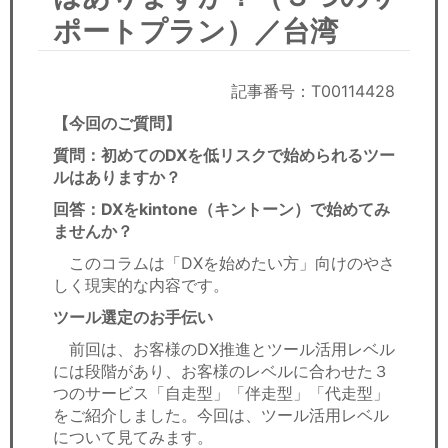
セミナー
ポートプラン）／台湾
経済ニュース
記事番号：T00114428
労務顧問
【今回のご質問】
ＩＴ
質問：初めてのDXを低リスクで始められるツー
ルはありますか？
飲食店情報
回答：DXをkintone（キントーン）で始めてみ
ませんか？
このコラムは「DXを始めたい方」向けのやさ
しく現実的な内容です。
ツール選定のお手伝い
前回は、お客様のDX推進とツール活用レベル
には段階があり、お客様のレベルに合わせた３
つのサービス「自走型」「伴走型」「代走型」
をご紹介しました。今回は、ツール活用レベル
について見てみます。