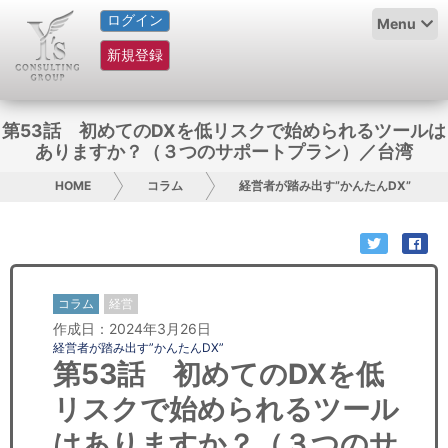
ログイン
HOME
Menu
新規登録
サービス紹介
コラム
第53話 初めてのDXを低リスクで始められるツールは
ありますか？（３つのサポートプラン）／台湾
グループ概要
HOME
コラム
経営者が踏み出す”かんたんDX”
採用情報
お問い合わせ
コラム
経営
日本人にPR
作成日：2024年3月26日
経営者が踏み出す”かんたんDX”
コンサルティング
第53話 初めてのDXを低
リスクで始められるツール
リサーチ
はありますか？（３つのサ