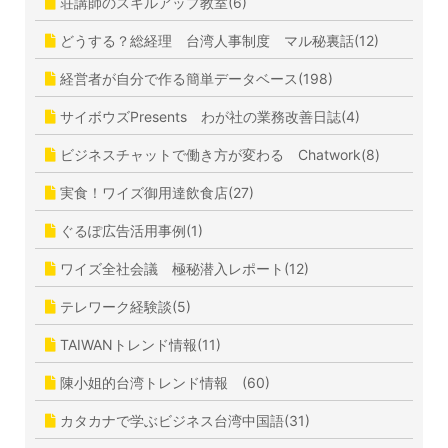
荘講師のスキルアップ教室(6)
どうする？総経理 台湾人事制度 マル秘裏話(12)
経営者が自分で作る簡単データベース(198)
サイボウズPresents わが社の業務改善日誌(4)
ビジネスチャットで働き方が変わる Chatwork(8)
実食！ワイズ御用達飲食店(27)
ぐるぽ広告活用事例(1)
ワイズ全社会議 極秘潜入レポート(12)
テレワーク経験談(5)
TAIWANトレンド情報(11)
陳小姐的台湾トレンド情報 (60)
カタカナで学ぶビジネス台湾中国語(31)