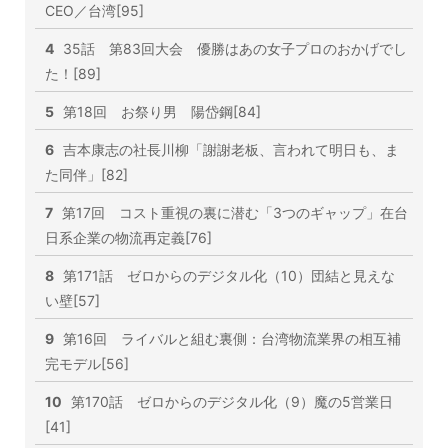
CEO／台湾[95]
4
35話 第83回大会 優勝はあの女子プロのおかげでし
た！[89]
5
第18回 お祭り男 陽岱鋼[84]
6
吉本康志の社長川柳「謝謝老板、言われて明日も、ま
た同伴」[82]
7
第17回 コスト重視の裏に潜む「3つのギャップ」在台
日系企業の物流再定義[76]
8
第171話 ゼロからのデジタル化（10）団結と見えな
い壁[57]
9
第16回 ライバルと組む裏側：台湾物流業界の相互補
完モデル[56]
10
第170話 ゼロからのデジタル化（9）魔の5営業日
[41]