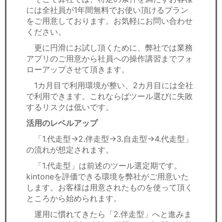
には全社員が1年間無料でお使い頂けるプラン
をご用意しております。お気軽にお問い合わせ
ください。
更に円滑にお試し頂くために、弊社では業務
アプリのご用意から社員への操作講習までフォ
ローアップさせて頂きます。
1カ月目で利用環境が整い、2カ月目には全社
で利用できます。これならばツール選びに失敗
するリスクは低いです。
活用のレベルアップ
「1.代走型→2.伴走型→3.自走型→4.代走型」
の流れが想定されます。
「1.代走型」は前述のツール選定期です。
kintoneを評価できる環境を弊社がご用意いた
します。お客様は用意されたものを使って頂く
ところから始められます。
運用に慣れてきたら「2.伴走型」へと進みま