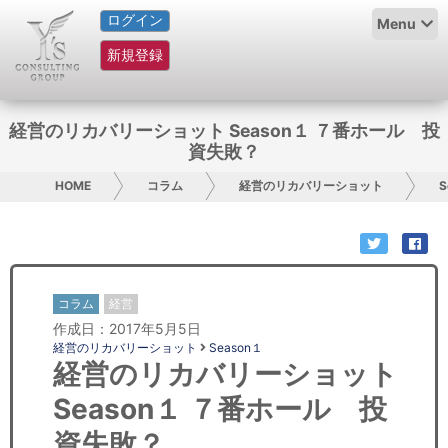
ログイン
HOME
Menu
新規登録
サービス紹介
コラム
経営のリカバリーショット Season１ ７番ホール 投
資失敗？
グループ概要
HOME
コラム
経営のリカバリーショット
S
採用情報
お問い合わせ
コラム
経営
日本人にPR
作成日：2017年5月5日
経営のリカバリーショット
Season１
コンサルティング
経営のリカバリーショット
Season１ ７番ホール 投
リサーチ
資失敗？