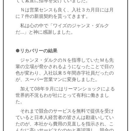
てて素直に指導を受けていました。
Ｎは営業センスも良く、入社３カ月目には月
に７件の新規契約を貰ってきます。
私は心の中で「ワイズのジャンヌ・ダルク
だ…」と神に感謝しました。
●リカバリーの結果
ジャンヌ・ダルクのＮを指導していたＭも先
輩の立場が脅かされるようになったことで目の
色が変わり、入社以来５年間赤字社員だったの
が、スーパー営業マンに変身しました。
加えて08年９月にはリーマンショックによる
世界的不況もわが社にとって有利に働きまし
た。
それまで競合のサービスを無料で提供を受け
ていると日本人経営者の皆さんは勘違いしてい
たのが、本社から費用の見直しを指示され、こ
んなに高いサービスなのかと再認識し、競合の