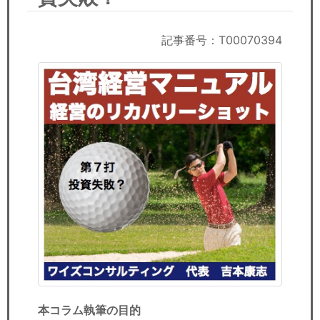
セミナー
経済ニュース
記事番号：T00070394
労務顧問
ＩＴ
飲食店情報
本コラム執筆の目的