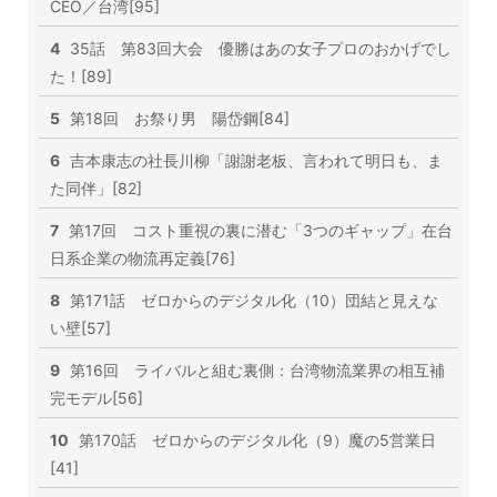
CEO／台湾[95]
4
35話 第83回大会 優勝はあの女子プロのおかげでし
た！[89]
5
第18回 お祭り男 陽岱鋼[84]
6
吉本康志の社長川柳「謝謝老板、言われて明日も、ま
た同伴」[82]
7
第17回 コスト重視の裏に潜む「3つのギャップ」在台
日系企業の物流再定義[76]
8
第171話 ゼロからのデジタル化（10）団結と見えな
い壁[57]
9
第16回 ライバルと組む裏側：台湾物流業界の相互補
完モデル[56]
10
第170話 ゼロからのデジタル化（9）魔の5営業日
[41]