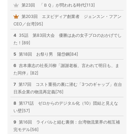
第23回 「ＢＱ」が問われる時代[113]
第203回 エヌビディア創業者 ジェンスン・フアン
CEO／台湾[95]
4
35話 第83回大会 優勝はあの女子プロのおかげでし
た！[89]
5
第18回 お祭り男 陽岱鋼[84]
6
吉本康志の社長川柳「謝謝老板、言われて明日も、ま
た同伴」[82]
7
第17回 コスト重視の裏に潜む「3つのギャップ」在台
日系企業の物流再定義[76]
8
第171話 ゼロからのデジタル化（10）団結と見えな
い壁[57]
9
第16回 ライバルと組む裏側：台湾物流業界の相互補
完モデル[56]