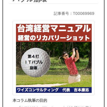
セミナー
経済ニュース
記事番号：T00069969
労務顧問
ＩＴ
飲食店情報
本コラム執筆の目的