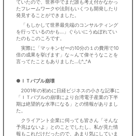
ていたので、世界中でまだ誰も考え付かなかっ
たフレームワークや法則もいくつも開発したり
発見することができました。
「もしかして世界最先端のコンサルティング
を行っているのかも…」ぐらいにうぬぼれてい
たのもこのころです。
実際に「マッキンゼーの10分の１の費用で10
倍の成果を挙げます」な～んて偉そうなことを
言ってたこともありました…(;^_^A
●ＩＴバブル崩壊
2001年の初めに日経ビジネスの小さな記事に
「ＩＴバブルの崩壊により台湾電子産業の下半
期は絶望的な水準になる」との情報がありまし
た。
クライアント企業に伺っても皆さん「そんな
予兆はないよ」とのことでしたし、私が見た情
報もこれだけだったので、あまり気にしていま