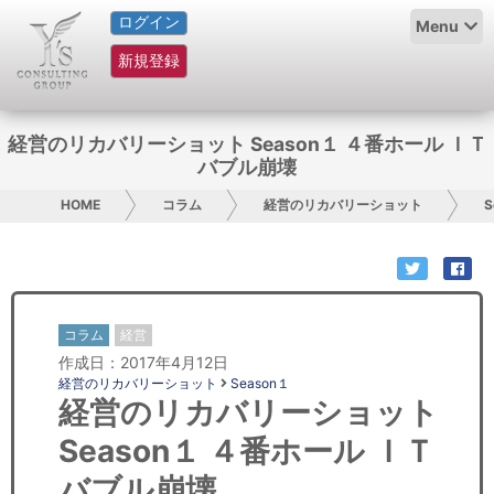
ログイン
HOME
Menu
新規登録
サービス紹介
コラム
経営のリカバリーショット Season１ ４番ホール ＩＴ
バブル崩壊
グループ概要
HOME
コラム
経営のリカバリーショット
S
採用情報
お問い合わせ
コラム
経営
日本人にPR
作成日：2017年4月12日
経営のリカバリーショット
Season１
コンサルティング
経営のリカバリーショット
Season１ ４番ホール ＩＴ
リサーチ
バブル崩壊