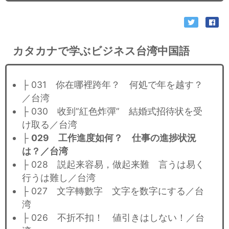
カタカナで学ぶビジネス台湾中国語
├ 031 你在哪裡跨年？ 何処で年を越す？
／台湾
├ 030 收到”紅色炸彈” 結婚式招待状を受
け取る／台湾
├
029 工作進度如何？ 仕事の進捗状況
は？／台湾
├ 028 説起来容易，做起来難 言うは易く
行うは難し／台湾
├ 027 文字轉數字 文字を数字にする／台
湾
├ 026 不折不扣！ 値引きはしない！／台