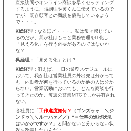
直接訪問やオンライン商談を早くセッティング
するように、張副理や黄くんに伝えているので
すが、既存顧客との商談を優先しているよう
で・・・。
K総経理：
なるほど・・・。私は常々感じてい
るのだが、我が社はもっと業務管理をIT化し
「見える化」を行う必要があるのではないか
な？
呉経理：
「見える化」とは？
K総経理：
例えば、一日の業務スケジュールに
おいて、我が社は営業社員の外出先は分かって
も、内勤者が何を行っているのか他の人は分か
らない。営業活動においても、どんな商談を行
ってきたのか、毎週の営業MTGでしか共有され
ない。
各社員に「
工作進度如何？
（ゴンズゥォ￣＼ジ
ンドゥ＼＼ルーハァ／／）*＝仕事の進捗状況
はいかがですか？
」と聞かないと分からない状
況を改善したいんだよ。