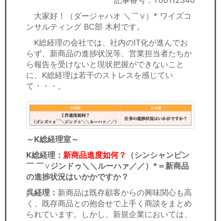
記事番号：T00112340
セミナー
大家好！（ダージャハオ ＼￣∨）* ワイズコ
ンサルティング BC部 木村です。
経済ニュース
K総経理の会社では、社内のIT化が進んでお
労務顧問
らず、新商品の進捗状況等、営業担当者たちか
ら報告を受けないと現状把握ができないこと
ＩＴ
に、K総経理は若干のストレスを感じてい
て・・・。
飲食店情報
～K総経理室～
K総経理：
新商品進度如何？
（シンシャンピン
￣ ￣
∨
ジンドゥ＼＼ルーハァ／／）*＝新商品
の進捗状況はいかかですか？
呉経理：
新商品は既存顧客からの興味関心も高
く、既存商品との抱合せで上手く商談をまとめ
られています。しかし、新規企業においては、