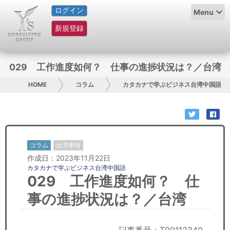
ログイン
HOME
Menu
新規登録
サービス紹介
コラム
029 工作進度如何？ 仕事の進捗状況は？／台湾
グループ概要
HOME
コラム
カタカナで学ぶビジネス台湾中国語
採用情報
お問い合わせ
コラム
台湾事情
作成日：2023年11月22日
日本人にPR
カタカナで学ぶビジネス台湾中国語
029 工作進度如何？ 仕
コンサルティング
事の進捗状況は？／台湾
リサーチ