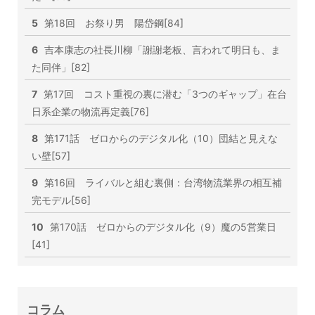
5
第18回 お祭り男 陽岱鋼[84]
6
吉本康志の社長川柳「謝謝老板、言われて明日も、ま
た同伴」[82]
7
第17回 コスト重視の裏に潜む「3つのギャップ」在台
日系企業の物流再定義[76]
8
第171話 ゼロからのデジタル化（10）団結と見えな
い壁[57]
9
第16回 ライバルと組む裏側：台湾物流業界の相互補
完モデル[56]
10
第170話 ゼロからのデジタル化（9）魔の5営業日
[41]
コラム