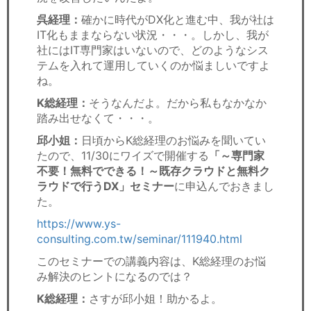
呉経理：
確かに時代がDX化と進む中、我が社は
IT化もままならない状況・・・。しかし、我が
社にはIT専門家はいないので、どのようなシス
テムを入れて運用していくのか悩ましいですよ
ね。
K総経理：
そうなんだよ。だから私もなかなか
踏み出せなくて・・・。
邱小姐：
日頃からK総経理のお悩みを聞いてい
たので、11/30にワイズで開催する
「～専門家
不要！無料でできる！～既存クラウドと無料ク
ラウドで行うDX」セミナー
に申込んでおきまし
た。
https://www.ys-
consulting.com.tw/seminar/111940.html
このセミナーでの講義内容は、K総経理のお悩
み解決のヒントになるのでは？
K総経理：
さすが邱小姐！助かるよ。