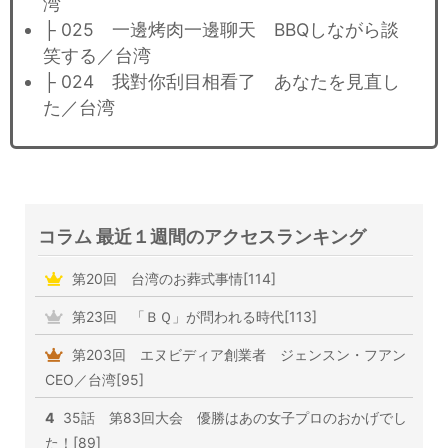
湾
├ 025 一邊烤肉一邊聊天 BBQしながら談
笑する／台湾
├ 024 我對你刮目相看了 あなたを見直し
た／台湾
コラム 最近１週間のアクセスランキング
第20回 台湾のお葬式事情[114]
第23回 「ＢＱ」が問われる時代[113]
第203回 エヌビディア創業者 ジェンスン・フアン
CEO／台湾[95]
4
35話 第83回大会 優勝はあの女子プロのおかげでし
た！[89]