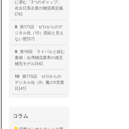
に潜む「3つのギャップ」
在台日系企業の物流再定義
[76]
8
第171話 ゼロからのデ
ジタル化（10）団結と見え
ない壁[57]
9
第16回 ライバルと組む
裏側：台湾物流業界の相互
補完モデル[56]
10
第170話 ゼロからの
デジタル化（9）魔の5営業
日[41]
コラム
労務コンサルタントの事