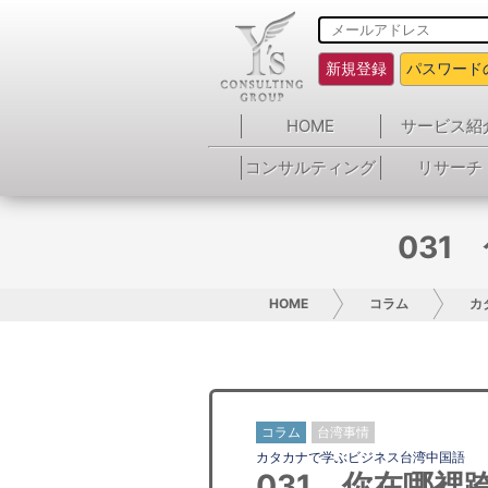
新規登録
パスワード
HOME
サービス紹
コンサルティング
リサーチ
031
HOME
コラム
カ
コラム
台湾事情
カタカナで学ぶビジネス台湾中国語
031 你在哪