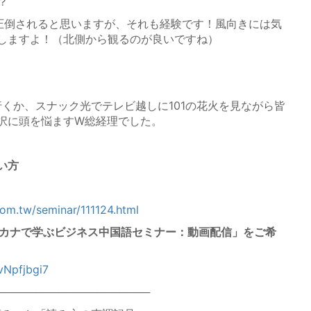
？
圧倒されると思いますが、それも経験です！風向きには気
しますよ！（北側から観るのが良いですね）
行くか、スナック光でテレビ越しに101の花火を見ながら皆
択に頭を悩ますW総経理でした。
い方
com.tw/seminar/111124.html
カタカナで学ぶビジネス中国語セミナー：動画配信」をご希
vNpfjbgi7
────────────────────