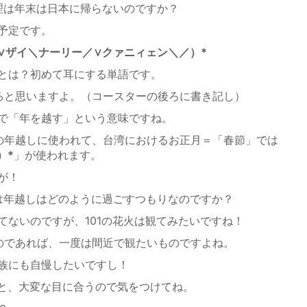
理は年末は日本に帰らないのですか？
予定です。
∨
ザイ
＼
ナーリー
／∨
クァニィェン
＼／
）*
とは？初めて耳にする単語です。
ると思いますよ。（コースターの後ろに書き記し）
で「年を越す」という意味ですね。
の年越しに使われて、台湾におけるお正月＝「春節」では
）*
」が使われます。
が！
は年越しはどのように過ごすつもりなのですか？
てないのですが、101の花火は観てみたいですね！
のであれば、一度は間近で観たいものですよね。
族にも自慢したいですし！
と、大変な目に合うので気をつけてね。