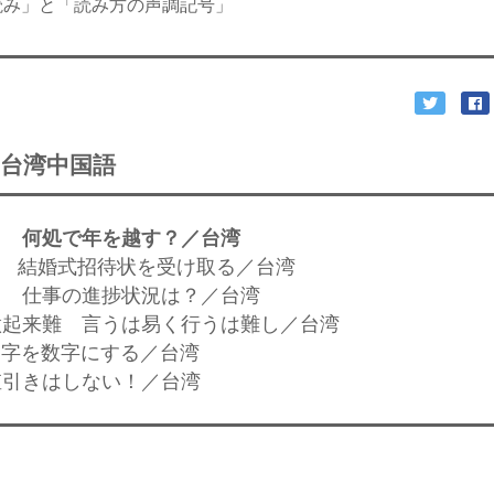
読み」と「読み方の声調記号」
台湾中国語
？ 何処で年を越す？／台湾
彈” 結婚式招待状を受け取る／台湾
何？ 仕事の進捗状況は？／台湾
，做起来難 言うは易く行うは難し／台湾
 文字を数字にする／台湾
 値引きはしない！／台湾