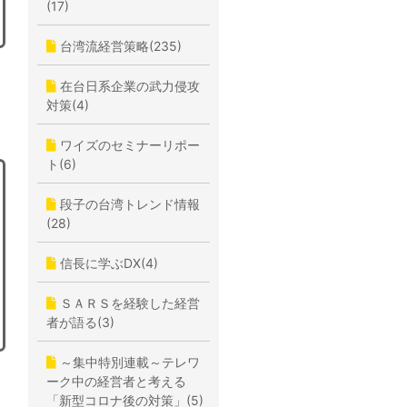
(17)
台湾流経営策略(235)
在台日系企業の武力侵攻
対策(4)
ワイズのセミナーリポー
ト(6)
段子の台湾トレンド情報
(28)
信長に学ぶDX(4)
ＳＡＲＳを経験した経営
者が語る(3)
～集中特別連載～テレワ
ーク中の経営者と考える
「新型コロナ後の対策」(5)