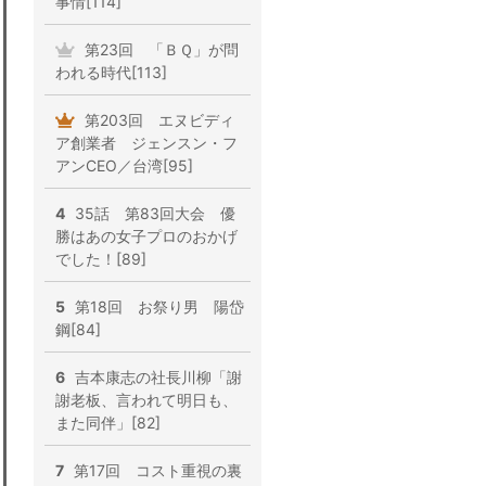
事情[114]
第23回 「ＢＱ」が問
われる時代[113]
第203回 エヌビディ
ア創業者 ジェンスン・フ
アンCEO／台湾[95]
4
35話 第83回大会 優
勝はあの女子プロのおかげ
でした！[89]
5
第18回 お祭り男 陽岱
鋼[84]
6
吉本康志の社長川柳「謝
謝老板、言われて明日も、
また同伴」[82]
7
第17回 コスト重視の裏