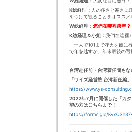
W総経理：
大変な目に合う！
K総経理：
人の多さと寒さに
をつけて観ることをオススメ
W総経理：
您們在哪裡跨年？
K総経理＆小姐：
我們在這裡♪
一人で101まで花火を観に
で年を越すか、年末最後の選
台湾赴任前・台湾着任間もな
「ワイズ経営塾 台湾新任編」
https://www.ys-consulting.
2022年7月に開催した「
望の方はこちらまで！
https://forms.gle/KvxQSh37
───────────────────