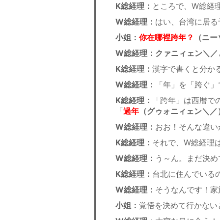
K総経理：
ところで、W総経
W総経理：
はい、台湾に居る
小姐：
你在哪裡跨年？
（ニー
W総経理：クァニィェン
＼／
K総経理：
漢字で書くと分か
W総経理：
「年」を「跨ぐ」
K総経理：
「跨年」は西暦で
「
過年
（グゥォニィェン
＼／
W総経理：
おお！そんな違い
K総経理：
それで、W総経理
W総経理：
う～ん。まだ決め
K総経理：
台北に住んでいる
W総経理：
そうなんです！家
小姐：
覚悟を決めて行かない