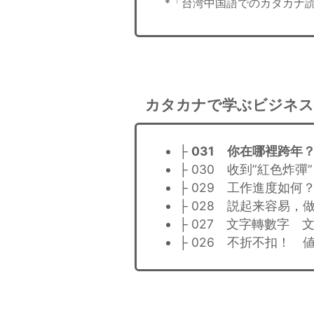
*「台湾中国語でのカタカナ
カタカナで学ぶビジネス
├
031 你在哪裡跨年
├ 030 收到”紅色炸
├ 029 工作進度如
├ 028 説起来容易
├ 027 文字轉數字
├ 026 不折不扣！