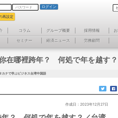
ログイン
の再設定
介
コラム
グループ概要
採用情報
お
セミナー
経済ニュース
労務顧問
 你在哪裡跨年？ 何処で年を越す
タカナで学ぶビジネス台湾中国語
作成日：2023年12月27日
裡跨年？ 何処で年を越す？／台湾