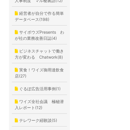
人事制度 マル秘裏話(12)
経営者が自分で作る簡単
データベース(198)
サイボウズPresents わ
が社の業務改善日誌(4)
ビジネスチャットで働き
方が変わる Chatwork(8)
実食！ワイズ御用達飲食
店(27)
ぐるぽ広告活用事例(1)
ワイズ全社会議 極秘潜
入レポート(12)
テレワーク経験談(5)