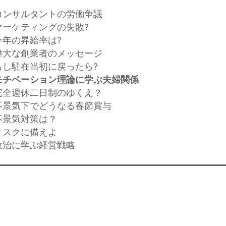
コンサルタントの労働争議
ーケティングの失敗?
今年の昇給率は?
偉大な創業者のメッセージ
もし駐在当初に戻ったら?
モチベーション理論に学ぶ夫婦関係
完全週休二日制のゆくえ？
不景気下でどうなる春節賞与
不景気対策は？
リスクに備えよ
政治に学ぶ経営戦略