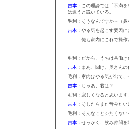
吉本
：この理論では「不満を
は違うと説いている。
毛利：そうなんですか～（鼻
吉本
：やる気を起こす要因に
俺も家内にこれで操作さ
毛利：だから、うちは共働き
吉本
：まあ、聞け。奥さんの
毛利：家内はやる気が出て、
吉本
：じゃあ、君は？
毛利：寂しくなると思います
吉本
：そしたらまた昔みたい
毛利：そんなことシたくない
吉本
：せっかく、飲み仲間を増