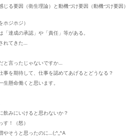
感じる要因（衛生理論）と動機づけ要因（動機づけ要因）
をホジホジ）
は「達成の承認」や「責任」等がある。
れてきた…
だと言ったじゃないですか…
仕事を期待して、仕事を認めてあげるとどうなる？
一生懸命働くと思います。
。
に飲みにいけると思わないか？
っす！（怒）
やそうと思ったのに…(;^_^A