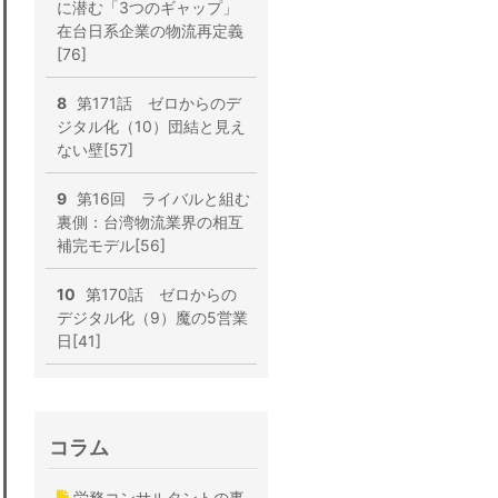
に潜む「3つのギャップ」
在台日系企業の物流再定義
[76]
8
第171話 ゼロからのデ
ジタル化（10）団結と見え
ない壁[57]
9
第16回 ライバルと組む
裏側：台湾物流業界の相互
補完モデル[56]
10
第170話 ゼロからの
デジタル化（9）魔の5営業
日[41]
コラム
労務コンサルタントの事