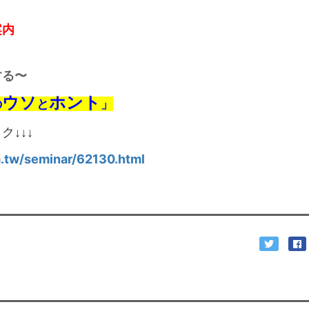
案内
する〜
ウソ
ホント
の
と
」
↓↓↓
.tw/seminar/62130.html