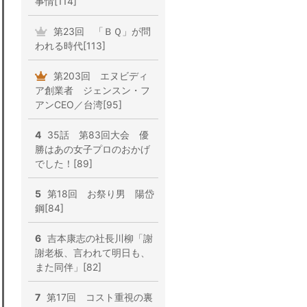
事情[114]
第23回 「ＢＱ」が問
われる時代[113]
第203回 エヌビディ
ア創業者 ジェンスン・フ
アンCEO／台湾[95]
4
35話 第83回大会 優
勝はあの女子プロのおかげ
でした！[89]
5
第18回 お祭り男 陽岱
鋼[84]
6
吉本康志の社長川柳「謝
謝老板、言われて明日も、
また同伴」[82]
7
第17回 コスト重視の裏