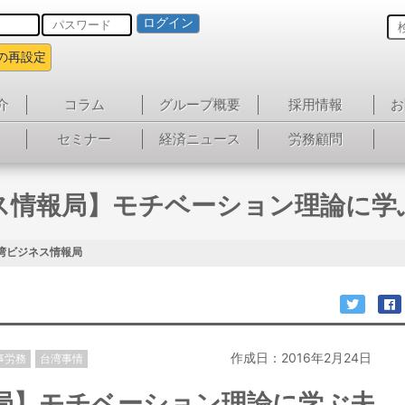
ログイン
の再設定
介
コラム
グループ概要
採用情報
お
セミナー
経済ニュース
労務顧問
ス情報局】モチベーション理論に学
湾ビジネス情報局
作成日：2016年2月24日
事労務
台湾事情
局】モチベーション理論に学ぶ夫