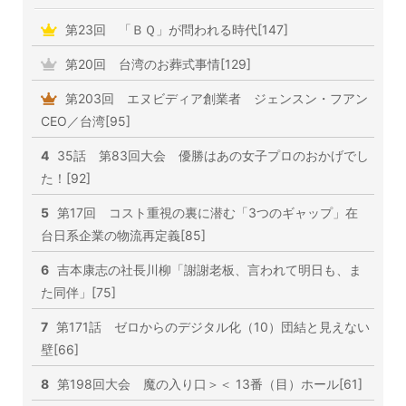
第23回 「ＢＱ」が問われる時代[147]
第20回 台湾のお葬式事情[129]
第203回 エヌビディア創業者 ジェンスン・フアン
CEO／台湾[95]
4
35話 第83回大会 優勝はあの女子プロのおかげでし
た！[92]
5
第17回 コスト重視の裏に潜む「3つのギャップ」在
台日系企業の物流再定義[85]
6
吉本康志の社長川柳「謝謝老板、言われて明日も、ま
た同伴」[75]
7
第171話 ゼロからのデジタル化（10）団結と見えない
壁[66]
8
第198回大会 魔の入り口＞＜ 13番（目）ホール[61]