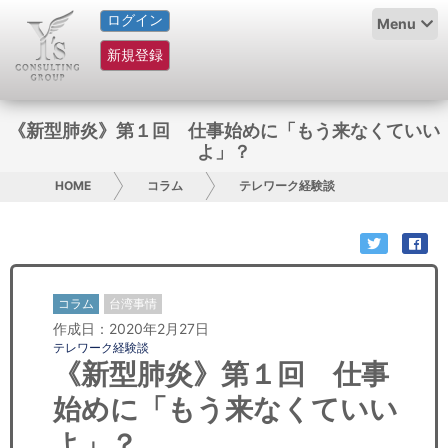
ログイン
HOME
Menu
新規登録
サービス紹介
コラム
《新型肺炎》第１回 仕事始めに「もう来なくていい
よ」？
グループ概要
HOME
コラム
テレワーク経験談
採用情報
お問い合わせ
コラム
台湾事情
日本人にPR
作成日：2020年2月27日
テレワーク経験談
コンサルティング
《新型肺炎》第１回 仕事
始めに「もう来なくていい
リサーチ
よ」？