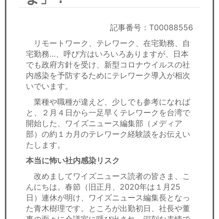
セミナー
経済ニュース
記事番号：T00088556
リモートワーク、テレワーク、在宅勤務、自
労務顧問
宅勤務…、呼び方はいろいろありますが、日本
でも政府方針を受け、新型コロナウイルスの社
ＩＴ
内感染を予防するためにテレワーク導入が相次
いでいます。
飲食店情報
業種や職種が違えど、少しでも参考になれば
と、２月４日から一足早くテレワークを台湾で
開始した、ワイズニュース編集部（メディア
部）の約１カ月のテレワーク経験談をお伝えい
たします。
本当に怖い社内感染リスク
改めましてワイズニュース読者の皆さま、こ
んにちは。春節（旧正月、2020年は１月25
日）連休が明け、ワイズニュース編集長となっ
た青木樹理です。ところが出勤初日、社長や董