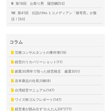
9
第18回 お祭り男 陽岱鋼[53]
10
第41回 伝説のNo.１コメディアン「猪哥亮」が復
活！[50]
コラム
労務コンサルタントの事件簿(19)
経営のリカバリーショット(11)
創業30周年で培った経営格言 厳選30(1)
吉本康志の社長川柳(8)
台湾経営マニュアル(147)
ワイズ杯ゴルフレポート(147)
経営者が踏み出す”かんたんDX”(171)