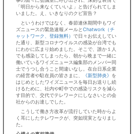
事の面々に会議室に呼び出され、深刻な表情で
「明日から来なくていいよ」と告げられてしま
いました。え、いきなりのクビ宣告？
というわけではなく、春節連休期間中もワイ
ズニュースの緊急速報メールと
Chatwork（チ
ャットワーク、登録無料）
で日々お伝えしてい
た通り、新型コロナウイルスの感染が台湾でも
にわかに広まり始めました。そこで、誰か１人
でも感染してしまったら、朝から晩まで一緒に
働いているワイズニュース編集部のメンバー同
士でうつし合うこと間違いなし。在台日系企業
の経営者や駐在員の皆さまに、
《新型肺炎》
を
はじめとしたワイズニュースを毎日お送りし続
けるために、社内や町中での感染リスクを減ら
す目的で、交代でテレワークにしなさいとの会
社からのお達しでした。
こうして働き方改革が流行していた時からよ
く耳にしたテレワークが、突如現実となりまし
た。