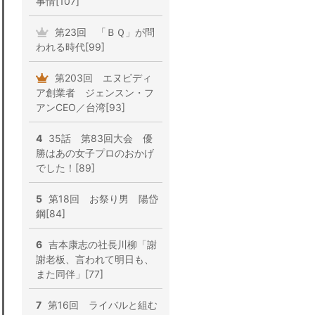
事情[107]
第23回 「ＢＱ」が問
われる時代[99]
第203回 エヌビディ
ア創業者 ジェンスン・フ
アンCEO／台湾[93]
4
35話 第83回大会 優
勝はあの女子プロのおかげ
でした！[89]
5
第18回 お祭り男 陽岱
鋼[84]
6
吉本康志の社長川柳「謝
謝老板、言われて明日も、
また同伴」[77]
7
第16回 ライバルと組む