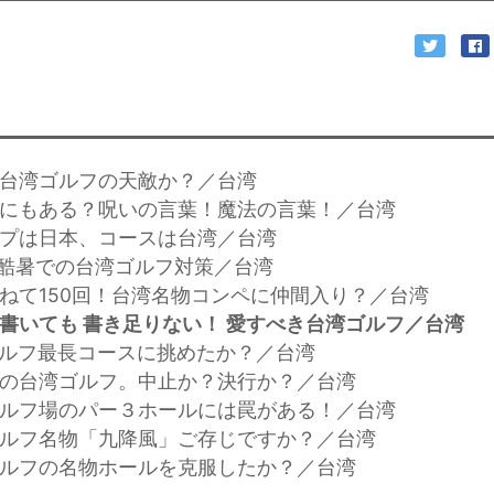
男は台湾ゴルフの天敵か？／台湾
ルフにもある？呪いの言葉！魔法の言葉！／台湾
ョップは日本、コースは台湾／台湾
暑・酷暑での台湾ゴルフ対策／台湾
み重ねて150回！台湾名物コンペに仲間入り？／台湾
0回書いても 書き足りない！ 愛すべき台湾ゴルフ／台湾
湾ゴルフ最長コースに挑めたか？／台湾
天での台湾ゴルフ。中止か？決行か？／台湾
湾ゴルフ場のパー３ホールには罠がある！／台湾
湾ゴルフ名物「九降風」ご存じですか？／台湾
湾ゴルフの名物ホールを克服したか？／台湾