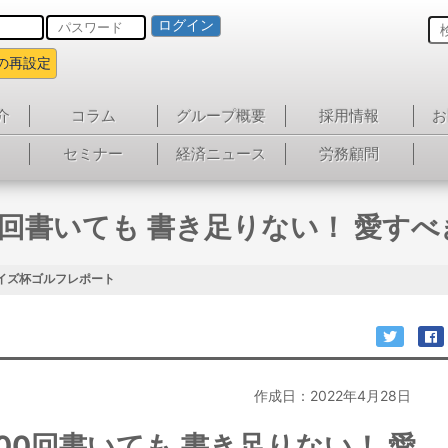
ログイン
の再設定
介
コラム
グループ概要
採用情報
お
セミナー
経済ニュース
労務顧問
00回書いても 書き足りない！ 愛す
イズ杯ゴルフレポート
作成日：2022年4月28日
100回書いても 書き足りない！ 愛