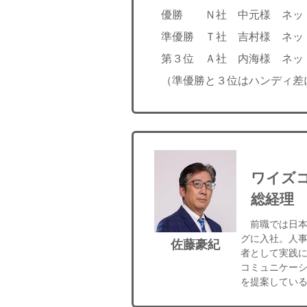
優勝 Ｎ社 中元様 ネット
準優勝 Ｔ社 吉村様 ネット
第３位 Ａ社 内海様 ネット
（準優勝と３位はハンディ差
ワイズ
総経理
前職では日本企
グに入社。人
佐藤豪紀
者として実践
コミュニケー
を提案してい