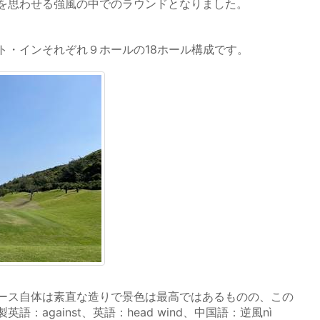
を思わせる強風の中でのラウンドとなりました。
・インそれぞれ９ホールの18ホール構成です。
ース自体は素直な造りで景色は最高ではあるものの、この
：against、英語：head wind、中国語：逆風nì