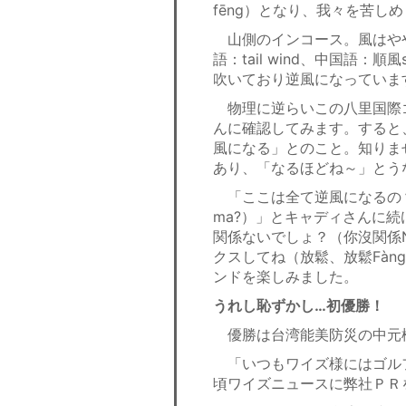
fēng）となり、我々を苦し
山側のインコース。風はやや弱
語：tail wind、中国語：
吹いており逆風になっていま
物理に逆らいこの八里国際
んに確認してみます。すると
風になる」とのこと。知りま
あり、「なるほどね～」とう
「ここは全て逆風になるの？（這裡全
ma?）」とキャディさんに
関係ないでしょ？（你沒関係Nǐ
クスしてね（放鬆、放鬆Fàn
ンドを楽しみました。
うれし恥ずかし…初優勝！
優勝は台湾能美防災の中元
「いつもワイズ様にはゴル
頃ワイズニュースに弊社ＰＲ