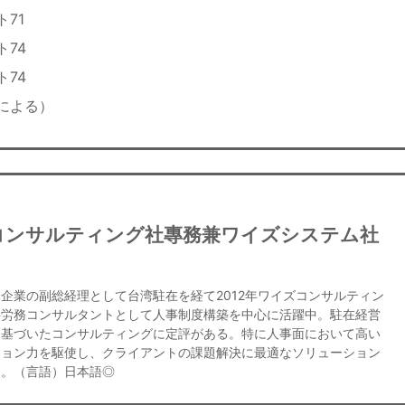
71
74
74
による）
コンサルティング社專務兼ワイズシステム社
業の副総経理として台湾駐在を経て2012年ワイズコンサルティン
事労務コンサルタントとして人事制度構築を中心に活躍中。駐在経営
に基づいたコンサルティングに定評がある。特に人事面において高い
ション力を駆使し、クライアントの課題解決に最適なソリューション
る。（言語）日本語◎