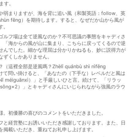
めます。
まりますが、海を背に追い風（和製英語：follow、英
順風shùn fēng）を期待します。すると、なぜだか山から風が
す。
ゴルフ場は全て逆風なのか？不可思議の事態をキャディさ
、「海からの風が山に集まり、こちらに戻ってくるので逆
せんでした。細かな理屈は分かりかねるも、妙に説得力が
なずくしかありません。
部是逆風嗎？Zhèlǐ quánbù shì nìfēng
続けて問い掛けると、「あなたの（下手な）レベルだと風は
 méiguānxì）」と手厳しいひと言。続けて、「リラッ
gsōng×2）」とキャディさんにいじられながら強風のラウ
様。初優勝の喜びのコメントをいただきました。
フと経営塾にお誘いいただき感謝しております。また、日
を掲載いただき、重ねてお礼申し上げます。