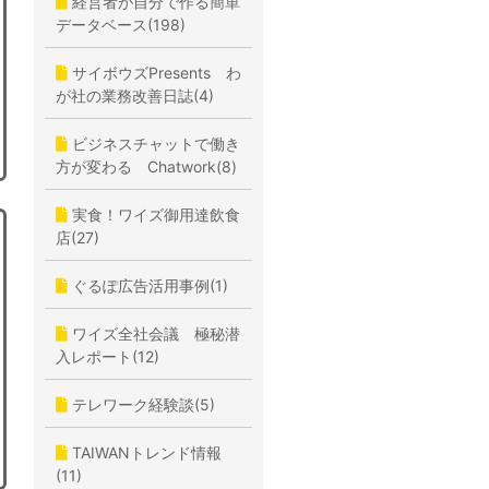
経営者が自分で作る簡単
データベース(198)
サイボウズPresents わ
が社の業務改善日誌(4)
ビジネスチャットで働き
方が変わる Chatwork(8)
実食！ワイズ御用達飲食
店(27)
ぐるぽ広告活用事例(1)
ワイズ全社会議 極秘潜
入レポート(12)
テレワーク経験談(5)
TAIWANトレンド情報
(11)