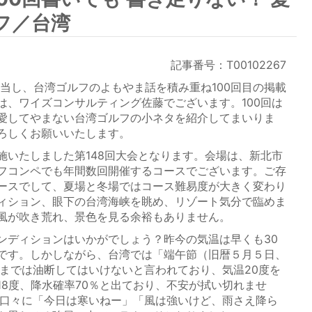
フ／台湾
記事番号：T00102267
担当し、台湾ゴルフのよもやま話を積み重ね100回目の掲載
は、ワイズコンサルティング佐藤でございます。100回は
愛してやまない台湾ゴルフの小ネタを紹介してまいりま
ろしくお願いいたします。
いたしました第148回大会となります。会場は、新北市
フコンペでも年間数回開催するコースでございます。ご存
ースでして、夏場と冬場ではコース難易度が大きく変わり
ィション、眼下の台湾海峡を眺め、リゾート気分で臨めま
風が吹き荒れ、景色を見る余裕もありません。
ディションはいかがでしょう？昨今の気温は早くも30
です。しかしながら、台湾では「端午節（旧暦５月５日、
るまでは油断してはいけないと言われており、気温20度を
18度、降水確率70％と出ており、不安が拭い切れませ
。口々に「今日は寒いねー」「風は強いけど、雨さえ降ら