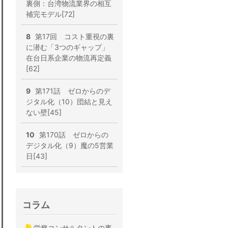
裏側：台湾物流業界の相互
補完モデル[72]
8
第17回 コスト重視の裏
に潜む「3つのギャップ」
在台日系企業の物流再定義
[62]
9
第171話 ゼロからのデ
ジタル化（10）団結と見え
ない壁[45]
10
第170話 ゼロからの
デジタル化（9）魔の5営業
日[43]
コラム
労務コンサルタントの事