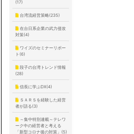
(17)
台湾流経営策略(235)
在台日系企業の武力侵攻
対策(4)
ワイズのセミナーリポー
ト(6)
段子の台湾トレンド情報
(28)
信長に学ぶDX(4)
ＳＡＲＳを経験した経営
者が語る(3)
～集中特別連載～テレワ
ーク中の経営者と考える
「新型コロナ後の対策」(5)