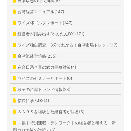
吉本康志の社長川柳(8)
台湾経営マニュアル(147)
ワイズ杯ゴルフレポート(147)
経営者が踏み出す”かんたんDX”(171)
ワイズ独自調査 3分でわかる！台湾市場トレンド(17)
台湾流経営策略(235)
在台日系企業の武力侵攻対策(4)
ワイズのセミナーリポート(6)
段子の台湾トレンド情報(28)
信長に学ぶDX(4)
ＳＡＲＳを経験した経営者が語る(3)
～集中特別連載～テレワーク中の経営者と考える「新
型コロナ後の対策」(5)