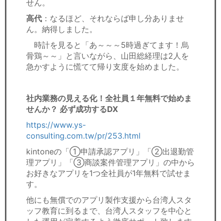
せん。
高代
：なるほど、それならば申し分ありませ
ん。納得しました。
時計を見ると「あ～～～5時過ぎてます！烏
骨鶏～～」と言いながら、山田総経理は2人を
急かすように慌てて帰り支度を始めました。
社内業務の見える化！全社員１年無料で始めま
せんか？ 必ず成功するDX
https://www.ys-
consulting.com.tw/pr/253.html
kintoneの「①申請承認アプリ」「②出退勤管
理アプリ」「③商談案件管理アプリ」の中から
お好きなアプリを1つ全社員が1年無料で試せま
す。
他にも無償でのアプリ製作支援から台湾人スタ
ッフ教育に到るまで、台湾人スタッフを中心と