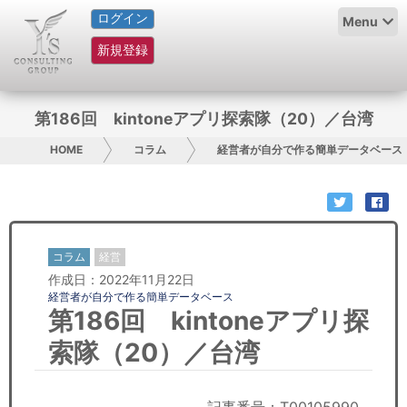
ログイン
HOME
Menu
新規登録
サービス紹介
コラム
第186回 kintoneアプリ探索隊（20）／台湾
グループ概要
HOME
コラム
経営者が自分で作る簡単データベース
採用情報
お問い合わせ
コラム
経営
作成日：2022年11月22日
日本人にPR
経営者が自分で作る簡単データベース
第186回 kintoneアプリ探
コンサルティング
索隊（20）／台湾
リサーチ