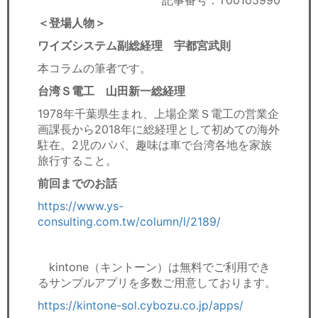
記事番号：T00105990
セミナー
＜登場人物＞
経済ニュース
ワイズシステム副総経理 宇都宮武則
本コラムの筆者です。
労務顧問
台湾Ｓ電工 山田新一総経理
ＩＴ
1978年千葉県生まれ、上場企業Ｓ電工の営業企
画課長から2018年に総経理として初めての海外
飲食店情報
駐在。2児のパパ、趣味は車で台湾各地を家族
旅行すること。
前回までのお話
https://www.ys-
consulting.com.tw/column/l/2189/
kintone（キントーン）は無料でご利用でき
るサンプルアプリを多数ご用意しております。
https://kintone-sol.cybozu.co.jp/apps/