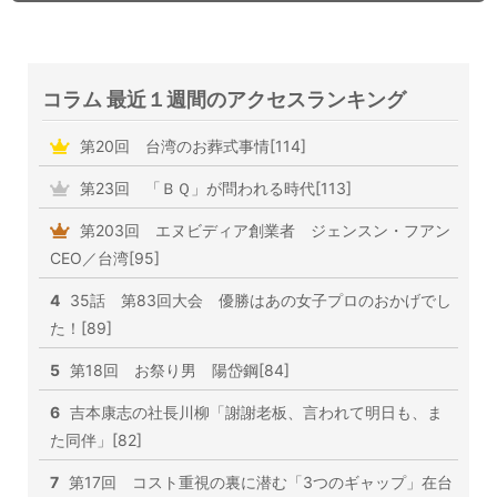
コラム 最近１週間のアクセスランキング
第20回 台湾のお葬式事情[114]
第23回 「ＢＱ」が問われる時代[113]
第203回 エヌビディア創業者 ジェンスン・フアン
CEO／台湾[95]
4
35話 第83回大会 優勝はあの女子プロのおかげでし
た！[89]
5
第18回 お祭り男 陽岱鋼[84]
6
吉本康志の社長川柳「謝謝老板、言われて明日も、ま
た同伴」[82]
7
第17回 コスト重視の裏に潜む「3つのギャップ」在台