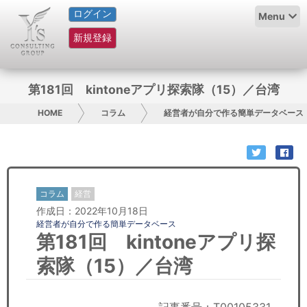
ログイン
HOME
Menu
新規登録
サービス紹介
コラム
第181回 kintoneアプリ探索隊（15）／台湾
グループ概要
HOME
コラム
経営者が自分で作る簡単データベース
採用情報
お問い合わせ
コラム
経営
作成日：2022年10月18日
日本人にPR
経営者が自分で作る簡単データベース
第181回 kintoneアプリ探
コンサルティング
索隊（15）／台湾
リサーチ