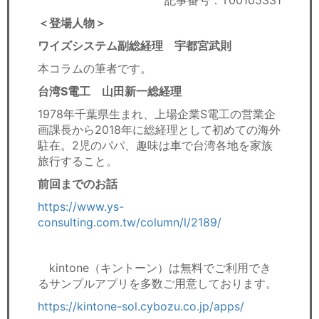
記事番号：T00105331
セミナー
＜登場人物＞
経済ニュース
ワイズシステム副総経理 宇都宮武則
本コラムの筆者です。
労務顧問
台湾S電工 山田新一総経理
ＩＴ
1978年千葉県生まれ、上場企業S電工の営業企
画課長から2018年に総経理として初めての海外
飲食店情報
駐在。2児のパパ、趣味は車で台湾各地を家族
旅行すること。
前回までのお話
https://www.ys-
consulting.com.tw/column/l/2189/
kintone（キントーン）は無料でご利用でき
るサンプルアプリを多数ご用意しております。
https://kintone-sol.cybozu.co.jp/apps/