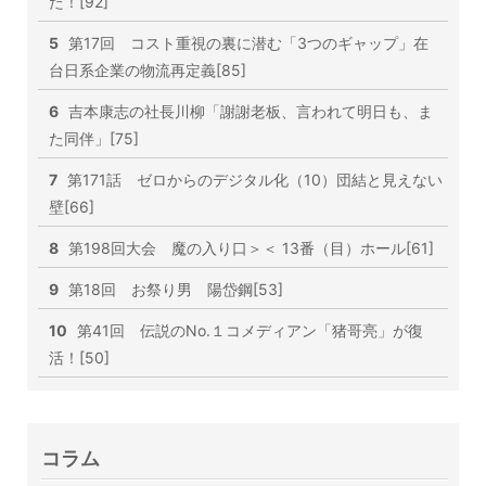
た！[92]
5
第17回 コスト重視の裏に潜む「3つのギャップ」在
台日系企業の物流再定義[85]
6
吉本康志の社長川柳「謝謝老板、言われて明日も、ま
た同伴」[75]
7
第171話 ゼロからのデジタル化（10）団結と見えない
壁[66]
8
第198回大会 魔の入り口＞＜ 13番（目）ホール[61]
9
第18回 お祭り男 陽岱鋼[53]
10
第41回 伝説のNo.１コメディアン「猪哥亮」が復
活！[50]
コラム