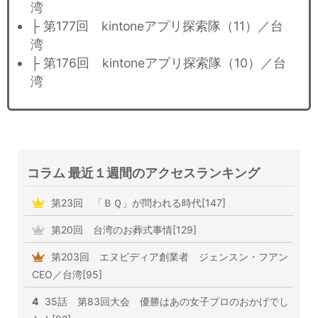
湾
├ 第177回 kintoneアプリ探索隊（11）／台
湾
├ 第176回 kintoneアプリ探索隊（10）／台
湾
コラム 最近１週間のアクセスランキング
第23回 「ＢＱ」が問われる時代[147]
第20回 台湾のお葬式事情[129]
第203回 エヌビディア創業者 ジェンスン・フアン
CEO／台湾[95]
4
35話 第83回大会 優勝はあの女子プロのおかげでし