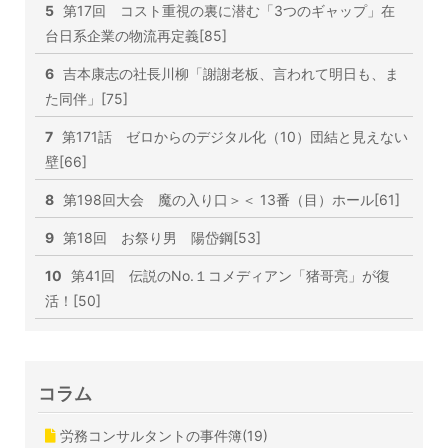
5
第17回 コスト重視の裏に潜む「3つのギャップ」在
台日系企業の物流再定義[85]
6
吉本康志の社長川柳「謝謝老板、言われて明日も、ま
た同伴」[75]
7
第171話 ゼロからのデジタル化（10）団結と見えない
壁[66]
8
第198回大会 魔の入り口＞＜ 13番（目）ホール[61]
9
第18回 お祭り男 陽岱鋼[53]
10
第41回 伝説のNo.１コメディアン「猪哥亮」が復
活！[50]
コラム
労務コンサルタントの事件簿(19)