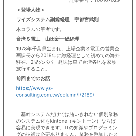
記事番号：T00107029
セミナー
＜登場人物＞
経済ニュース
ワイズシステム副総経理 宇都宮武則
本コラムの筆者です。
労務顧問
台湾Ｓ電工 山田新一総経理
ＩＴ
1978年千葉県生まれ、上場企業Ｓ電工の営業企
画課長から2018年に総経理として初めての海外
飲食店情報
駐在。2児のパパ、趣味は車で台湾各地を家族
旅行すること。
前回までのお話
https://www.ys-
consulting.com.tw/column/l/2189/
基幹システムだけでは賄いきれない個別業務
のシステム化をkintone（キントーン）ならば
容易に実現できます。ITの知識やプログラミン
グの技術は必要ありません。業務を熟知したス