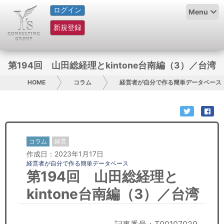
ログイン
HOME
Menu
新規登録
サービス紹介
コラム
第194回 山田総経理とkintone台南編（3）／台湾
グループ概要
HOME
コラム
経営者が自分で作る簡単データベース
採用情報
お問い合わせ
コラム
経営
作成日：2023年1月17日
日本人にPR
経営者が自分で作る簡単データベース
第194回 山田総経理と
コンサルティング
kintone台南編（3）／台湾
リサーチ