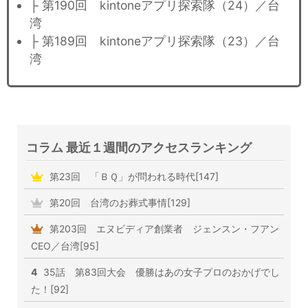
├ 第190回 kintoneアプリ探索隊（24）／台
湾
├ 第189回 kintoneアプリ探索隊（23）／台
湾
コラム 最近１週間のアクセスランキング
第23回 「ＢＱ」が問われる時代[147]
第20回 台湾のお葬式事情[129]
第203回 エヌビディア創業者 ジェンスン・フアン
CEO／台湾[95]
4
35話 第83回大会 優勝はあの女子プロのおかげでし
た！[92]