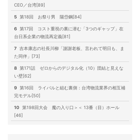
CEO／台湾[89]
5
第18回 お祭り男 陽岱鋼[84]
6
第17回 コスト重視の裏に潜む「3つのギャップ」在
台日系企業の物流再定義[81]
7
吉本康志の社長川柳「謝謝老板、言われて明日も、ま
た同伴」[73]
8
第171話 ゼロからのデジタル化（10）団結と見えな
い壁[62]
9
第16回 ライバルと組む裏側：台湾物流業界の相互補
完モデル[50]
10
第198回大会 魔の入り口＞＜ 13番（目）ホール
[46]