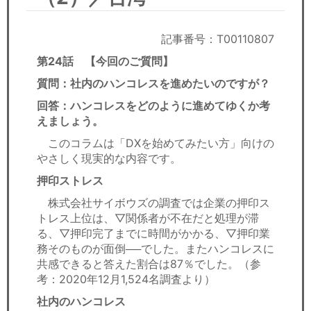
セミナー
経済ニュース
記事番号：T00110807
第24話 【今回のご質問】
労務顧問
質問：社内のハンコレスを進めたいのですが？
ＩＴ
回答：ハンコレスをどのように進めてゆくか考
えましょう。
飲食店情報
このコラムは「DXを始めてみたい方」向けの
やさしく現実的な内容です。
押印ストレス
株式会社サイボウズの調査では企業の押印ス
トレス上位は、▽関係者が不在だと処理が滞
る、▽押印完了までに時間がかかる、▽押印業
務そのものが面倒──でした。またハンコレスに
共感できると答えた割合は87％でした。（参
考：2020年12月1,524名調査より）
社内のハンコレス