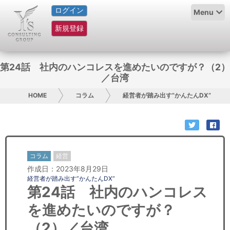
ログイン
HOME
Menu
新規登録
サービス紹介
コラム
第24話 社内のハンコレスを進めたいのですが？（2）
／台湾
グループ概要
HOME
コラム
経営者が踏み出す”かんたんDX”
採用情報
お問い合わせ
コラム
経営
日本人にPR
作成日：2023年8月29日
経営者が踏み出す”かんたんDX”
コンサルティング
第24話 社内のハンコレス
を進めたいのですが？
リサーチ
（2）／台湾