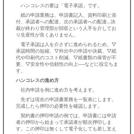
ハンコレスの要は「電子承認」です。
紙の申請業務は、申請書記入、資料印刷と添
付、承認者への配達、次の承認者への配達…決
裁が終わり管理部が回収という人手を介してお
り生産性が良くありません。
電子承認は人を介さずに進められるため、▽
承認時間の短縮、▽外出中の申請や決裁、▽紙
代や印刷代のコスト削減、▽紙書類の保管が不
要、▽安全性や信頼性の向上──などに役立ちま
す。
ハンコレスの進め方
社内申請を例に進め方を考えます。
先ずは現在の申請書業務を一覧表にします。
完成したら押印の必要性を確認します。
契約書の押印申請の例では、申請書には申請
者の押印から始まって承認者が順次押印しま
す。この押印は無くして電子化しても差し支え