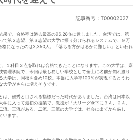
記事番号：T00002027
果で、合格率は過去最高の96.28％に達しました。台湾では、第
って第２志望、第３志望の大学に振り分けられるシステムで、９万
不合格になったのは3,350人。「落ちる方がはるかに難しい」といわれ
点で、１科目３点を取れば合格できたことになります。この大学は、嘉
技管理学院で、今回は最も易しい学校として全土に名前が知れ渡り
大学は、同校を含め10校。本当に入学率100％が実現するとうわ
な大学がさらに増えそうです。
とは、優秀と目される指標だった時代がありました。台湾は日本以
大学に入って最初の授業で、教授が「大リーグ傘下に３Ａ、２Ａ、
二流、三流がある。二流、三流の大学では、社会に出てから厳し
ています。