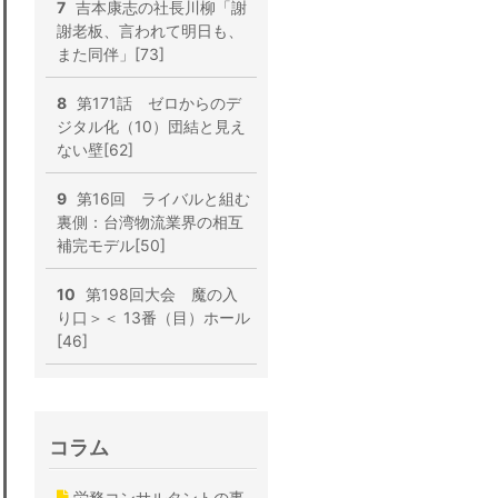
7
吉本康志の社長川柳「謝
謝老板、言われて明日も、
また同伴」[73]
8
第171話 ゼロからのデ
ジタル化（10）団結と見え
ない壁[62]
9
第16回 ライバルと組む
裏側：台湾物流業界の相互
補完モデル[50]
10
第198回大会 魔の入
り口＞＜ 13番（目）ホール
[46]
コラム
労務コンサルタントの事