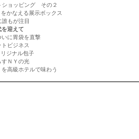
ットショッピング その２
業」をかなえる展示ボックス
に誰もが注目
代を迎えて
ついに胃袋を直撃
ットビジネス
のオリジナル包子
らすＮＹの光
」を高級ホテルで味わう