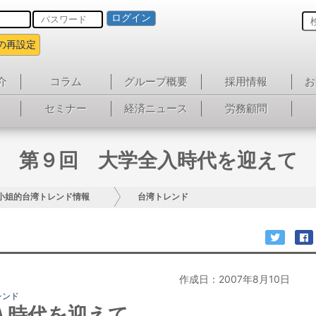
ログイン
の再設定
介
コラム
グループ概要
採用情報
お
セミナー
経済ニュース
労務顧問
第９回 大学全入時代を迎えて
小姐的台湾トレンド情報
台湾トレンド
作成日：2007年8月10日
レンド
入時代を迎えて