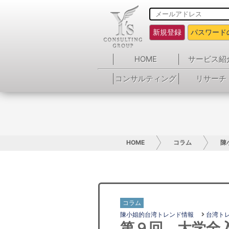
新規登録
パスワード
HOME
サービス紹
コンサルティング
リサーチ
HOME
コラム
陳
コラム
陳小姐的台湾トレンド情報
台湾ト
第９回 大学全