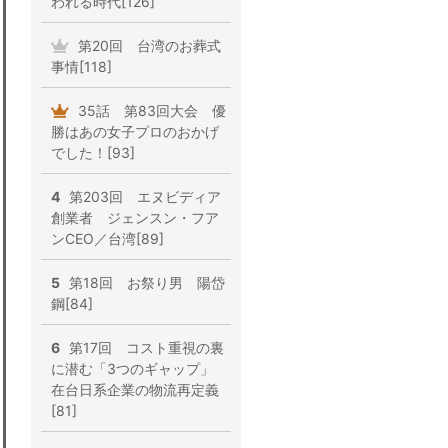
われる時代[126]
第20回 台湾のお葬式
事情[118]
35話 第83回大会 優
勝はあの女子プロのおかげ
でした！[93]
4
第203回 エヌビディア
創業者 ジェンスン・フア
ンCEO／台湾[89]
5
第18回 お祭り男 陽岱
鋼[84]
6
第17回 コスト重視の裏
に潜む「3つのギャップ」
在台日系企業の物流再定義
[81]