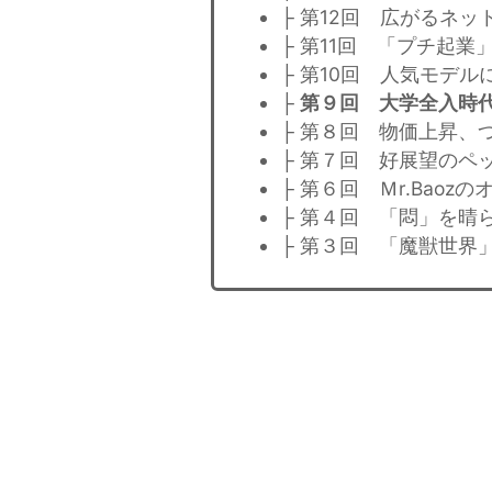
├ 第12回 広がるネ
├ 第11回 「プチ起
├ 第10回 人気モデル
├
第９回 大学全入時
├ 第８回 物価上昇、
├ 第７回 好展望のペ
├ 第６回 Ｍr.Baoz
├ 第４回 「悶」を晴
├ 第３回 「魔獣世界