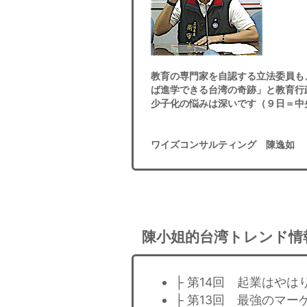
教育の専門家を自認する立法委員も
ば進学できる台湾の奇跡」と教育行
少子化の悩みは深いです（９日＝中
ワイズコンサルティング 陳逸如
陳小姐的台湾トレンド情
├ 第14回 起業はや
├ 第13回 最強のマ