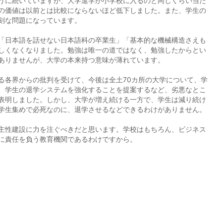
うに続いていますが、大学進学が小学校に入るのと同じくらい当た
の価値は以前とは比較にならないほど低下しました。また、学生の
刻な問題になっています。
「日本語を話せない日本語科の卒業生」「基本的な機械構造さえも
しくなくなりました。勉強は唯一の道ではなく、勉強したからとい
ありませんが、大学の本来持つ意味が薄れています。
各界からの批判を受けて、今後は全土70カ所の大学について、学
、学生の退学システムを強化することを提案するなど、劣悪なとこ
表明しました。しかし、大学が増え続ける一方で、学生は減り続け
学生集めで必死なのに、退学させるなどできるわけがありません。
主性建設に力を注ぐべきだと思います。学校はもちろん、ビジネス
に責任を負う教育機関であるわけですから。