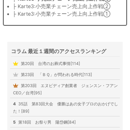
├ Karte3:小売業チェーン売上向上作戦②
├ Karte3:小売業チェーン売上向上作戦①
コラム 最近１週間のアクセスランキング
第20回 台湾のお葬式事情[114]
第23回 「ＢＱ」が問われる時代[113]
第203回 エヌビディア創業者 ジェンスン・フアン
CEO／台湾[95]
4
35話 第83回大会 優勝はあの女子プロのおかげでし
た！[89]
5
第18回 お祭り男 陽岱鋼[84]