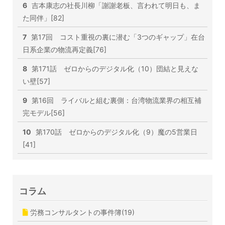
6
吉本康志の社長川柳「謝謝老板、言われて明日も、ま
た同伴」[82]
7
第17回 コスト重視の裏に潜む「3つのギャップ」在台
日系企業の物流再定義[76]
8
第171話 ゼロからのデジタル化（10）団結と見えな
い壁[57]
9
第16回 ライバルと組む裏側：台湾物流業界の相互補
完モデル[56]
10
第170話 ゼロからのデジタル化（9）魔の5営業日
[41]
コラム
労務コンサルタントの事件簿(19)