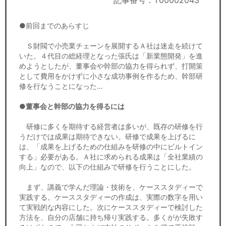
記事番号：T00002043
セミナー
●前回までのあらすじ
経済ニュース
Ｓ財閥で小売業チェーンを展開するＡ社は迷走を続けて
労務顧問
いた。４代目の総経理となった張氏は「新業態開発」を進
めようとしたが、董事会や幹部の協力を得られず、打開策
ＩＴ
として費用をかけずに小さな成功事例を作るため、幹部研
修を行なうことになった…
飲食店情報
●董事会と幹部の協力を得るには
研修に多くを期待する経営者は多いが、既存の研修を行
うだけでは成果は期待できない。研修で成果を上げるに
は、「成果を上げるための仕組みを研修の中にビルトイン
する」必要がある。Ａ社に求められる成果は「全社業績の
向上」なので、以下の仕組みで研修を行うことにした。
まず、講義で学んだ理論・技術を、ケーススタディーで
実践する。ケーススタディーの作成は、実際の数字を用い
て実戦的な内容にした。次にケーススタディーで検討した
方法を、自分の店舗に持ち帰り実践する。多くがが失敗す