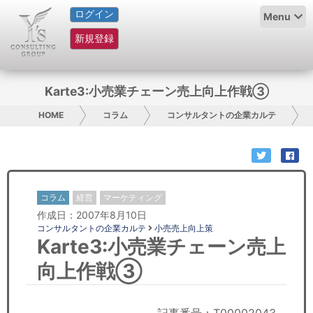
ログイン
HOME
Menu
新規登録
サービス紹介
コラム
Karte3:小売業チェーン売上向上作戦③
グループ概要
HOME
コラム
コンサルタントの企業カルテ
採用情報
お問い合わせ
コラム
経営
マーケティング
作成日：2007年8月10日
日本人にPR
コンサルタントの企業カルテ
小売売上向上策
Karte3:小売業チェーン売上
コンサルティング
向上作戦③
リサーチ