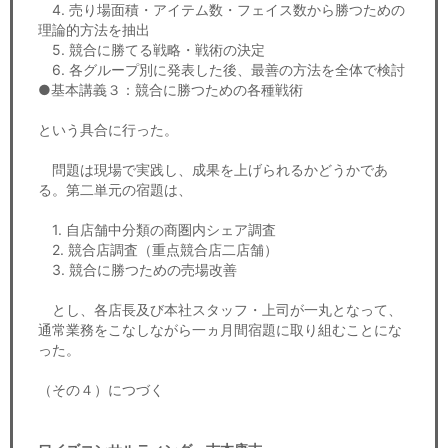
4. 売り場面積・アイテム数・フェイス数から勝つための
理論的方法を抽出
5. 競合に勝てる戦略・戦術の決定
6. 各グループ別に発表した後、最善の方法を全体で検討
●基本講義３：競合に勝つための各種戦術
という具合に行った。
問題は現場で実践し、成果を上げられるかどうかであ
る。第二単元の宿題は、
1. 自店舗中分類の商圏内シェア調査
2. 競合店調査（重点競合店二店舗）
3. 競合に勝つための売場改善
とし、各店長及び本社スタッフ・上司が一丸となって、
通常業務をこなしながら一ヵ月間宿題に取り組むことにな
った。
（その４）につづく