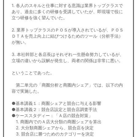
1. 各人のスキルと仕事に対する意識は業界トップクラスで
あり、過去に多くの研修を受講していたが、即現場で役に
立つ研修を強く望んでいた。
2. 業界トップクラスのＰＯＳが導入されているが、ＰＯＳ
ＤＴＡを売上向上に結びつけるためのツール（分析手法）
が無い。
3. 本社幹部と各店長はそれぞれ一生懸命努力しているが、
立場の違いから誤解が発生し、両者の関係は非常に悪い。
ということであった。
第二単元の「商圏分析と商圏内シェア」では、以下の内
容で実施した。
●基本講義１：商圏シェアと競合に与える影響
●基本講義２：競合店設定と競合店調査手法
●ケーススタディー：「Ａ店の競合対策」
1. 商圏内でのＡ店大分類の商圏シェアを算出
2. 大分類商圏シェアから、競合店を決定
3. 競合店に勝つためのカテゴリーを決定